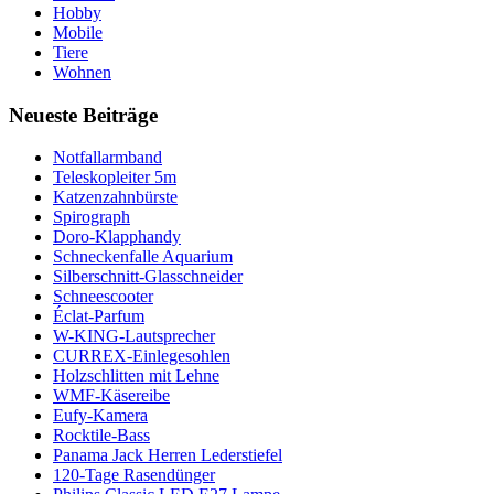
Hobby
Mobile
Tiere
Wohnen
Neueste Beiträge
Notfallarmband
Teleskopleiter 5m
Katzenzahnbürste
Spirograph
Doro-Klapphandy
Schneckenfalle Aquarium
Silberschnitt-Glasschneider
Schneescooter
Éclat-Parfum
W-KING-Lautsprecher
CURREX-Einlegesohlen
Holzschlitten mit Lehne
WMF-Käsereibe
Eufy-Kamera
Rocktile-Bass
Panama Jack Herren Lederstiefel
120-Tage Rasendünger