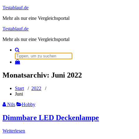
Zum
Testablauf.de
Inhalt
Mehr als nur eine Vergleichsportal
springen
Testablauf.de
Mehr als nur eine Vergleichsportal
Suchen
nach:
Monatsarchiv: Juni 2022
Start
/
2022
/
Juni
Nils
Hobby
Dimmbare LED Deckenlampe
Weiterlesen