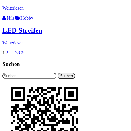
Weiterlesen
Nils
Hobby
LED Streifen
Weiterlesen
Seitennummerierung
1
2
…
38
der
Suchen
Beiträge
Suchen
nach: