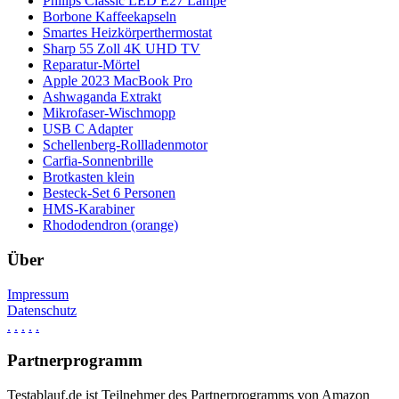
Philips Classic LED E27 Lampe
Borbone Kaffeekapseln
Smartes Heizkörperthermostat
Sharp 55 Zoll 4K UHD TV
Reparatur-Mörtel
Apple 2023 MacBook Pro
Ashwaganda Extrakt
Mikrofaser-Wischmopp
USB C Adapter
Schellenberg-Rollladenmotor
Carfia-Sonnenbrille
Brotkasten klein
Besteck-Set 6 Personen
HMS-Karabiner
Rhododendron (orange)
Über
Impressum
Datenschutz
.
.
.
.
.
Partnerprogramm
Testablauf.de ist Teilnehmer des Partnerprogramms von Amazon