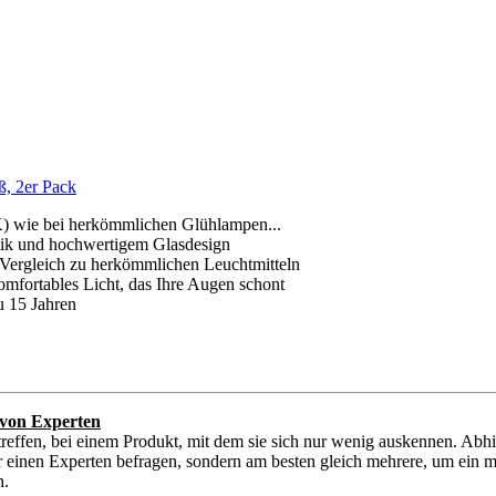
ß, 2er Pack
K) wie bei herkömmlichen Glühlampen...
tik und hochwertigem Glasdesign
Vergleich zu herkömmlichen Leuchtmitteln
mfortables Licht, das Ihre Augen schont
u 15 Jahren
von Experten
reffen, bei einem Produkt, mit dem sie sich nur wenig auskennen. Abh
einen Experten befragen, sondern am besten gleich mehrere, um ein mög
h.