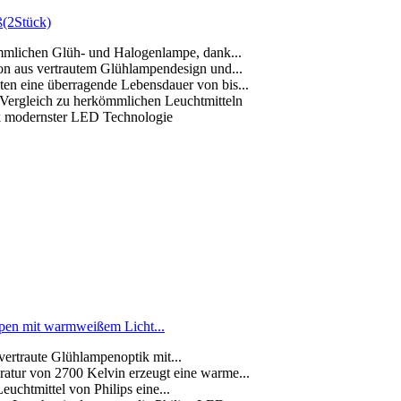
ß(2Stück)
mmlichen Glüh- und Halogenlampe, dank...
on aus vertrautem Glühlampendesign und...
en eine überragende Lebensdauer von bis...
Vergleich zu herkömmlichen Leuchtmitteln
k modernster LED Technologie
pen mit warmweißem Licht...
ertraute Glühlampenoptik mit...
atur von 2700 Kelvin erzeugt eine warme...
uchtmittel von Philips eine...