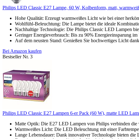
Philips LED Classic E27 Lampe, 60 W, Kolbenform, matt, warmwei
Hohe Qualität: Erzeugt warmweißes Licht wie bei einer herkö
Wohlfühl-Beleuchtung: Die Lampe bietet die ideale Kombinati
Nachhaltige Technologie: Die Philips Classic LED Lampen biet
Geringer Energieverbrauch: Bis zu 90% Energieeinsparung im 
Auf dem neusten Stand: Genießen Sie hochwertiges Licht dan
Bei Amazon kaufen
Bestseller Nr. 3
Philips LED Classic E27 Lampen 6-er Pack (60 W), matte LED Lam
Matte Optik: Die E27 LED Lampen von Philips verbinden die v
Warmweißes Licht: Die LED Beleuchtung mit einer Farbtemper
Lange Lebensdauer: Dank innovativer Technologie bieten die Le