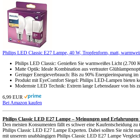
Philips LED Classic E27 Lampe, 40 W, Tropfenform, matt, warmwei
Philips LED Classic: Genießen Sie warmweißes Licht (2.700 
Matte Optik: Ideale Kombination aus vertrauter Glühlampenop
Geringer Energieverbrauch: Bis zu 90% Energieeinsparung im 
Produkt mit EyeComfort Siegel: Philips LED-Lampen bieten ko
Modernste LED Technik: Extrem lange Lebensdauer von bis z
6,99 EUR
Bei Amazon kaufen
Philips Classic LED E27 Lampe – Meinungen und Erfahrungen 
Den meisten Konsumenten fällt es schwer eine Kaufentscheidung zu t
Philips Classic LED E27 Lampe Experten. Dabei sollten Sie nicht nur 
mit unserem unabhängigen Philips Classic LED E27 Lampe Vergleic