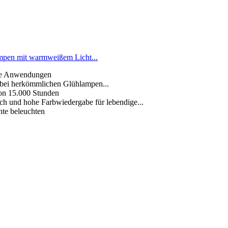
mpen mit warmweißem Licht...
lle Anwendungen
e bei herkömmlichen Glühlampen...
on 15.000 Stunden
h und hohe Farbwiedergabe für lebendige...
te beleuchten