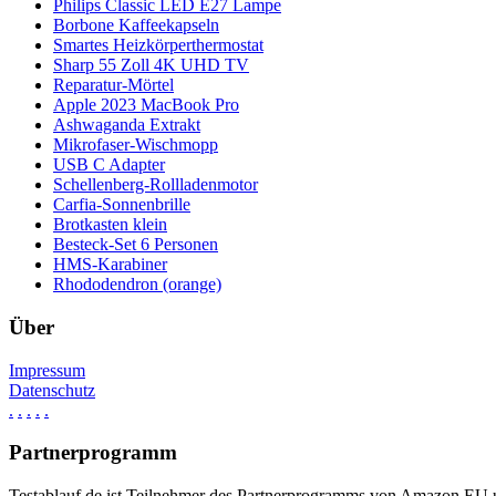
Philips Classic LED E27 Lampe
Borbone Kaffeekapseln
Smartes Heizkörperthermostat
Sharp 55 Zoll 4K UHD TV
Reparatur-Mörtel
Apple 2023 MacBook Pro
Ashwaganda Extrakt
Mikrofaser-Wischmopp
USB C Adapter
Schellenberg-Rollladenmotor
Carfia-Sonnenbrille
Brotkasten klein
Besteck-Set 6 Personen
HMS-Karabiner
Rhododendron (orange)
Über
Impressum
Datenschutz
.
.
.
.
.
Partnerprogramm
Testablauf.de ist Teilnehmer des Partnerprogramms von Amazon EU un