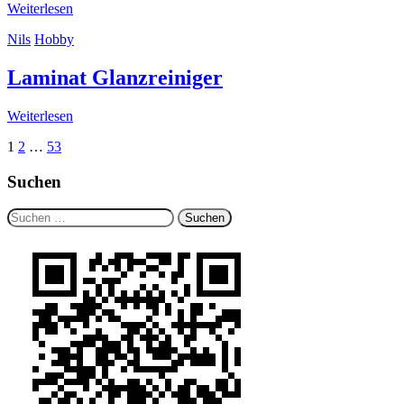
Weiterlesen
Nils
Hobby
Laminat Glanzreiniger
Weiterlesen
Seitennummerierung
1
2
…
53
der
Suchen
Beiträge
Suche
nach: