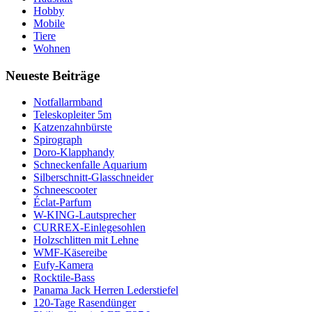
Hobby
Mobile
Tiere
Wohnen
Neueste Beiträge
Notfallarmband
Teleskopleiter 5m
Katzenzahnbürste
Spirograph
Doro-Klapphandy
Schneckenfalle Aquarium
Silberschnitt-Glasschneider
Schneescooter
Éclat-Parfum
W-KING-Lautsprecher
CURREX-Einlegesohlen
Holzschlitten mit Lehne
WMF-Käsereibe
Eufy-Kamera
Rocktile-Bass
Panama Jack Herren Lederstiefel
120-Tage Rasendünger