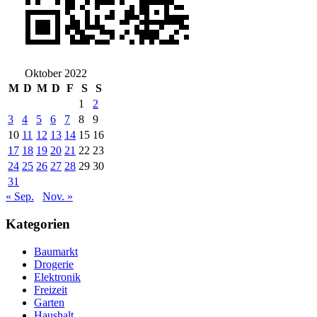
Oktober 2022
M
D
M
D
F
S
S
1
2
3
4
5
6
7
8
9
10
11
12
13
14
15
16
17
18
19
20
21
22
23
24
25
26
27
28
29
30
31
« Sep.
Nov. »
Kategorien
Baumarkt
Drogerie
Elektronik
Freizeit
Garten
Haushalt