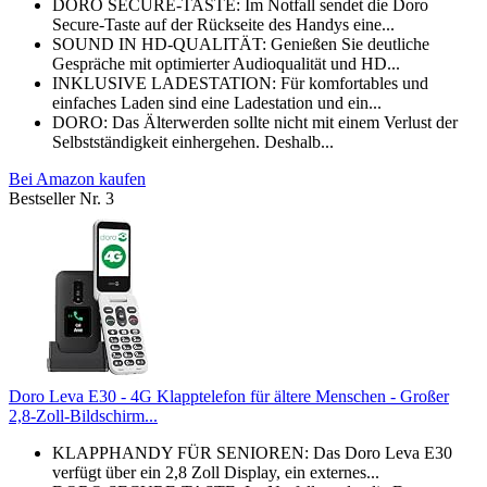
DORO SECURE-TASTE: Im Notfall sendet die Doro
Secure-Taste auf der Rückseite des Handys eine...
SOUND IN HD-QUALITÄT: Genießen Sie deutliche
Gespräche mit optimierter Audioqualität und HD...
INKLUSIVE LADESTATION: Für komfortables und
einfaches Laden sind eine Ladestation und ein...
DORO: Das Älterwerden sollte nicht mit einem Verlust der
Selbstständigkeit einhergehen. Deshalb...
Bei Amazon kaufen
Bestseller Nr. 3
Doro Leva E30 - 4G Klapptelefon für ältere Menschen - Großer
2,8-Zoll-Bildschirm...
KLAPPHANDY FÜR SENIOREN: Das Doro Leva E30
verfügt über ein 2,8 Zoll Display, ein externes...