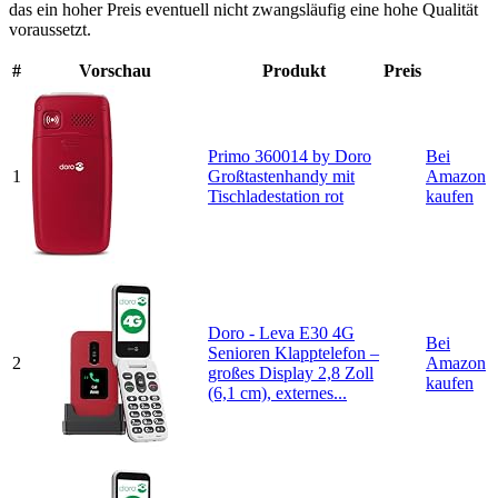
das ein hoher Preis eventuell nicht zwangsläufig eine hohe Qualität
voraussetzt.
#
Vorschau
Produkt
Preis
Primo 360014 by Doro
Bei
1
Großtastenhandy mit
Amazon
Tischladestation rot
kaufen
Doro - Leva E30 4G
Bei
Senioren Klapptelefon –
2
Amazon
großes Display 2,8 Zoll
kaufen
(6,1 cm), externes...