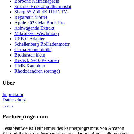
Borbone Kaffeekapseln
Smartes Heizkörperthermostat
Sharp 55 Zoll 4K UHD TV
Reparatur-Mörtel
Apple 2023 MacBook Pro
Ashwaganda Extrakt
Mikrofaser-Wischmopp
USB C Adapter
Schellenberg-Rollladenmotor
Carfia-Sonnenbrille
Brotkasten klein
Besteck-Set 6 Personen
HMS-Karabiner
Rhododendron (orange)
Über
Impressum
Datenschutz
.
.
.
.
.
Partnerprogramm
Testablauf.de ist Teilnehmer des Partnerprogramms von Amazon
EU und Partner des Werbeprogramms, das zur Bereitstellung eines