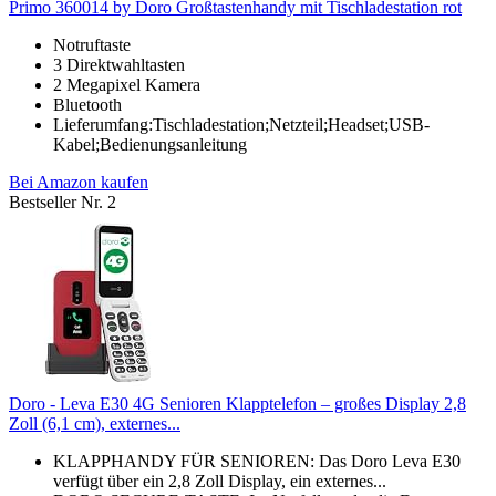
Primo 360014 by Doro Großtastenhandy mit Tischladestation rot
Notruftaste
3 Direktwahltasten
2 Megapixel Kamera
Bluetooth
Lieferumfang:Tischladestation;Netzteil;Headset;USB-
Kabel;Bedienungsanleitung
Bei Amazon kaufen
Bestseller Nr. 2
Doro - Leva E30 4G Senioren Klapptelefon – großes Display 2,8
Zoll (6,1 cm), externes...
KLAPPHANDY FÜR SENIOREN: Das Doro Leva E30
verfügt über ein 2,8 Zoll Display, ein externes...