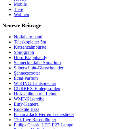
Mobile
Tiere
Wohnen
Neueste Beiträge
Notfallarmband
Teleskopleiter 5m
Katzenzahnbürste
Spirograph
Doro-Klapphandy
Schneckenfalle Aquarium
Silberschnitt-Glasschneider
Schneescooter
Éclat-Parfum
W-KING-Lautsprecher
CURREX-Einlegesohlen
Holzschlitten mit Lehne
WMF-Käsereibe
Eufy-Kamera
Rocktile-Bass
Panama Jack Herren Lederstiefel
120-Tage Rasendünger
Philips Classic LED E27 Lampe