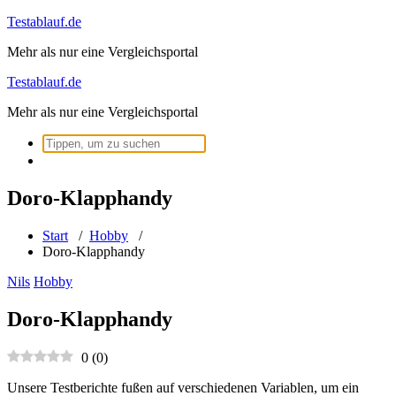
Zum
Testablauf.de
Inhalt
Mehr als nur eine Vergleichsportal
springen
Testablauf.de
Mehr als nur eine Vergleichsportal
Suchen
nach:
Doro-Klapphandy
Start
/
Hobby
/
Doro-Klapphandy
Nils
Hobby
Doro-Klapphandy
0
(
0
)
Unsere Testberichte fußen auf verschiedenen Variablen, um ein