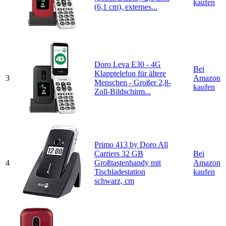
kaufen
(6,1 cm), externes...
Doro Leva E30 - 4G
Bei
Klapptelefon für ältere
3
Amazon
Menschen - Großer 2,8-
kaufen
Zoll-Bildschirm...
Primo 413 by Doro All
Carriers 32 GB
Bei
4
Großtastenhandy mit
Amazon
Tischladestation
kaufen
schwarz, cm