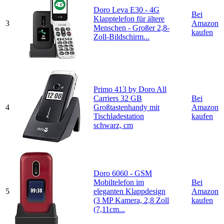
Doro Leva E30 - 4G
Bei
Klapptelefon für ältere
3
Amazon
Menschen - Großer 2,8-
kaufen
Zoll-Bildschirm...
Primo 413 by Doro All
Carriers 32 GB
Bei
4
Großtastenhandy mit
Amazon
Tischladestation
kaufen
schwarz, cm
Doro 6060 - GSM
Mobiltelefon im
Bei
5
eleganten Klappdesign
Amazon
(3 MP Kamera, 2,8 Zoll
kaufen
(7,11cm...