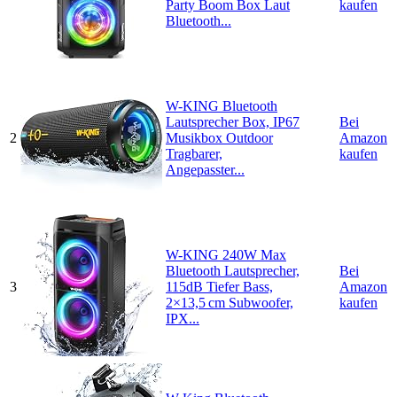
Party Boom Box Laut
kaufen
Bluetooth...
W-KING Bluetooth
Lautsprecher Box, IP67
Bei
2
Musikbox Outdoor
Amazon
Tragbarer,
kaufen
Angepasster...
W-KING 240W Max
Bluetooth Lautsprecher,
Bei
3
115dB Tiefer Bass,
Amazon
2×13,5 cm Subwoofer,
kaufen
IPX...