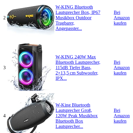
W-KING Bluetooth
Lautsprecher Box, IP67
Bei
2
Musikbox Outdoor
Amazon
Tragbarer,
kaufen
Angepasster...
W-KING 240W Max
Bluetooth Lautsprecher,
Bei
3
115dB Tiefer Bass,
Amazon
2×13,5 cm Subwoofer,
kaufen
IPX...
W-King Bluetooth
Lautsprecher Groß,
Bei
4
120W Peak Musikbox
Amazon
Bluetooth Box
kaufen
Lautsprecher...