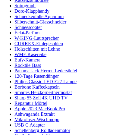
Katzenzahnbürste
Spirograph
Doro-Klapphandy
Schneckenfalle Aquarium
Silberschnitt-Glasschneider
Schneescooter
Éclat-Parfum
W-KING-Lautsprecher
CURREX-Einlegesohlen
Holzschlitten mit Lehne
WMF-Käsereibe
Eufy-Kamera
Rocktile-Bass
Panama Jack Herren Lederstiefel
120-Tage Rasendünger
Philips Classic LED E27 Lampe
Borbone Kaffeekapseln
Smartes Heizkörperthermostat
Sharp 55 Zoll 4K UHD TV
Reparatur-Mörtel
Apple 2023 MacBook Pro
Ashwaganda Extrakt
Mikrofaser-Wischmopp
USB C Adapter
Schellenberg-Rollladenmotor