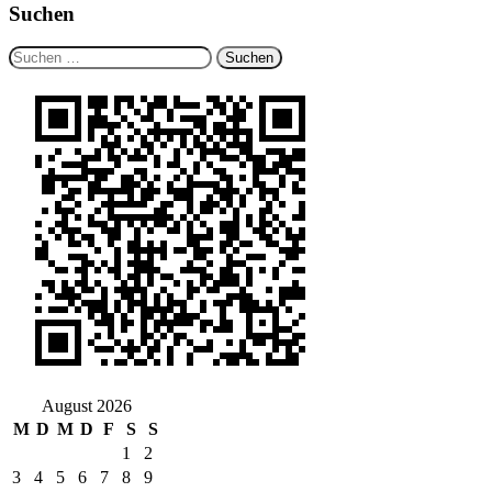
Suchen
Suchen
nach:
August 2026
M
D
M
D
F
S
S
1
2
3
4
5
6
7
8
9