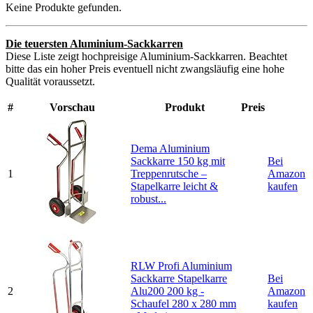
Keine Produkte gefunden.
Die teuersten Aluminium-Sackkarren
Diese Liste zeigt hochpreisige Aluminium-Sackkarren. Beachtet
bitte das ein hoher Preis eventuell nicht zwangsläufig eine hohe
Qualität voraussetzt.
#
Vorschau
Produkt
Preis
Dema Aluminium
Sackkarre 150 kg mit
Bei
1
Treppenrutsche –
Amazon
Stapelkarre leicht &
kaufen
robust...
RLW Profi Aluminium
Sackkarre Stapelkarre
Bei
2
Alu200 200 kg -
Amazon
Schaufel 280 x 280 mm
kaufen