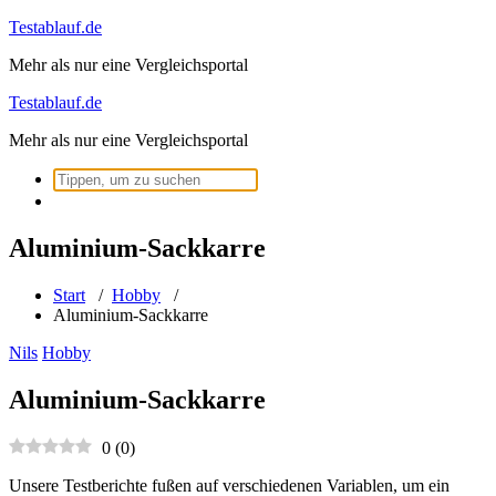
Zum
Testablauf.de
Inhalt
Mehr als nur eine Vergleichsportal
springen
Testablauf.de
Mehr als nur eine Vergleichsportal
Suchen
nach:
Aluminium-Sackkarre
Start
/
Hobby
/
Aluminium-Sackkarre
Nils
Hobby
Aluminium-Sackkarre
0
(
0
)
Unsere Testberichte fußen auf verschiedenen Variablen, um ein