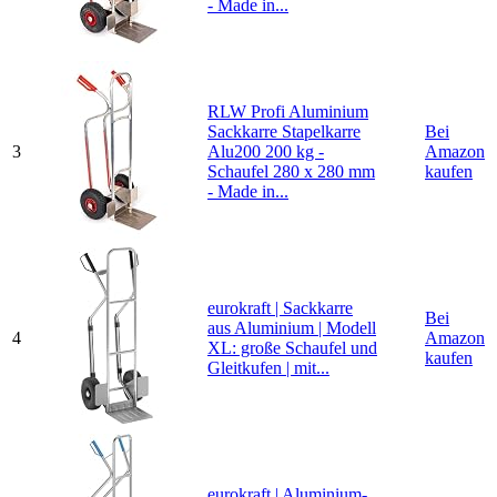
- Made in...
RLW Profi Aluminium
Sackkarre Stapelkarre
Bei
3
Alu200 200 kg -
Amazon
Schaufel 280 x 280 mm
kaufen
- Made in...
eurokraft | Sackkarre
Bei
aus Aluminium | Modell
4
Amazon
XL: große Schaufel und
kaufen
Gleitkufen | mit...
eurokraft | Aluminium-