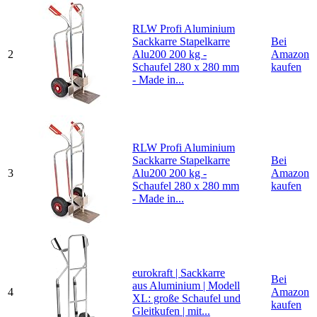
RLW Profi Aluminium
Sackkarre Stapelkarre
Bei
2
Alu200 200 kg -
Amazon
Schaufel 280 x 280 mm
kaufen
- Made in...
RLW Profi Aluminium
Sackkarre Stapelkarre
Bei
3
Alu200 200 kg -
Amazon
Schaufel 280 x 280 mm
kaufen
- Made in...
eurokraft | Sackkarre
Bei
aus Aluminium | Modell
4
Amazon
XL: große Schaufel und
kaufen
Gleitkufen | mit...