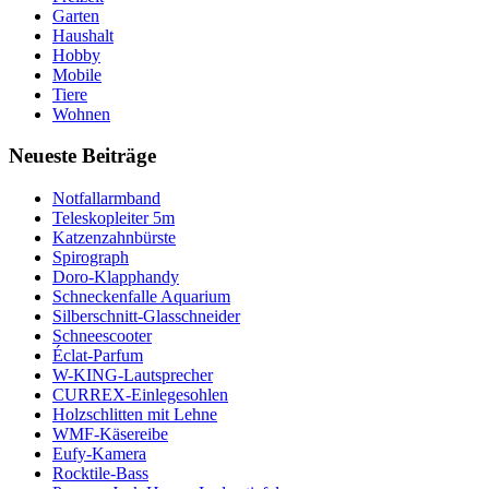
Garten
Haushalt
Hobby
Mobile
Tiere
Wohnen
Neueste Beiträge
Notfallarmband
Teleskopleiter 5m
Katzenzahnbürste
Spirograph
Doro-Klapphandy
Schneckenfalle Aquarium
Silberschnitt-Glasschneider
Schneescooter
Éclat-Parfum
W-KING-Lautsprecher
CURREX-Einlegesohlen
Holzschlitten mit Lehne
WMF-Käsereibe
Eufy-Kamera
Rocktile-Bass