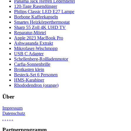
Panama Jack Herren Lederstiefel
120-Tage Rasendünger
Philips Classic LED E27 Lampe
Borbone Kaffeekapseln
Smartes Heizkörperthermostat
Sharp 55 Zoll 4K UHD TV
Reparatur-Mörtel
Apple 2023 MacBook Pro
Ashwaganda Extrakt
Mikrofaser-Wischmopp
USB C Adapter
Schellenberg-Rollladenmotor
Carfia-Sonnenbrille
Brotkasten klein
Besteck-Set 6 Personen
HMS-Karabiner
Rhododendron (orange)
Über
Impressum
Datenschutz
.
.
.
.
.
Partnerprogramm