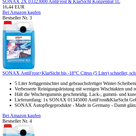
SONAX 2X 03323000 AntiFrost & KlarSicht Konzentrat 1L
16,44 EUR
Bei Amazon kaufen
Bestseller Nr. 3
SONAX AntiFrost+KlarSicht bis -18°C Citrus (5 Liter) schneller, schli
5 Liter fertiggemischter und gebrauchsfertiger Winter-Scheibenr
Verbesserte Reinigungsleistung mit wenigen Wischtakten und re
Hält die Wischergummis geschmeidig. Lack-, gummi- und kunstst
Lieferumfang: 1x SONAX 01345000 AntiFrost&KlarSicht Gebrau
SONAX Autopflegeprodukte - Made in Germany - Damit glänz
Bei Amazon kaufen
Bestseller Nr. 4