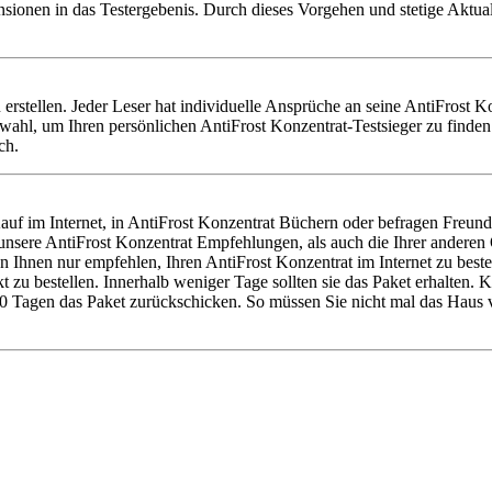
nsionen in das Testergebenis. Durch dieses Vorgehen und stetige Aktu
zu erstellen. Jeder Leser hat individuelle Ansprüche an seine AntiFrost
wahl, um Ihren persönlichen AntiFrost Konzentrat-Testsieger zu finde
ch.
uf im Internet, in AntiFrost Konzentrat Büchern oder befragen Freund
 unsere AntiFrost Konzentrat Empfehlungen, als auch die Ihrer ander
n Ihnen nur empfehlen, Ihren AntiFrost Konzentrat im Internet zu best
 zu bestellen. Innerhalb weniger Tage sollten sie das Paket erhalten. 
0 Tagen das Paket zurückschicken. So müssen Sie nicht mal das Haus v