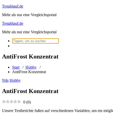
Zum
Testablauf.de
Inhalt
Mehr als nur eine Vergleichsportal
springen
Testablauf.de
Mehr als nur eine Vergleichsportal
Suchen
nach:
AntiFrost Konzentrat
Start
/
Hobby
/
AntiFrost Konzentrat
Nils
Hobby
AntiFrost Konzentrat
0
(
0
)
Unsere Testberichte fußen auf verschiedenen Variablen, um ein mögli