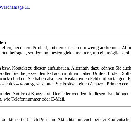
 Waschanlage 5L
ten
reffen, bei einem Produkt, mit dem sie sich nur wenig auskennen. Abh
erten befragen, sondern am besten gleich mehrere, um ein möglichst obje
en bzw. Kontakt zu diesem aufzubauen. Alternativ dazu können Sie auch
r sollten Sie die passenden Rat auch in ihrem nahen Umfeld finden. Soll
kschicken. Sie haben also kein Risiko, einen Fehlkauf zu tätigen. Ent
 kostenlos – vorausgesetzt auch Sie besitzen einen Amazon Prime Accou
 an den AntiFrost Konzentrat Hersteller wenden. In diesem Fall könne
ten, wie Telefonnummer oder E-Mail.
Produkte sortiert nach Preis und Aktualität um euch bei der Kaufentsche