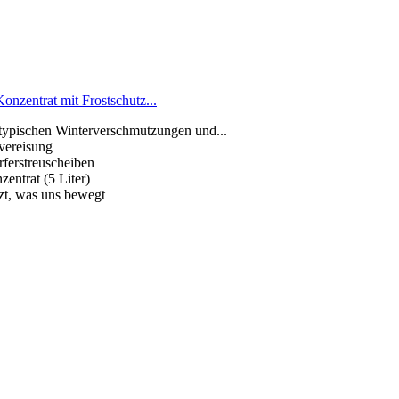
nzentrat mit Frostschutz...
 typischen Winterverschmutzungen und...
vereisung
rferstreuscheiben
ntrat (5 Liter)
t, was uns bewegt