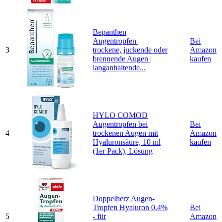
Bepanthen
Augentropfen |
Bei
3
trockene, juckende oder
Amazon
brennende Augen |
kaufen
langanhaltende...
HYLO COMOD
Augentropfen bei
Bei
4
trockenen Augen mit
Amazon
Hyaluronsäure, 10 ml
kaufen
(1er Pack), Lösung
Doppelherz Augen-
Tropfen Hyaluron 0,4%
Bei
5
- für
Amazon