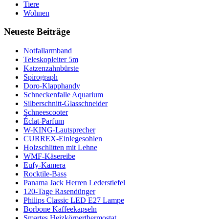
Tiere
Wohnen
Neueste Beiträge
Notfallarmband
Teleskopleiter 5m
Katzenzahnbürste
Spirograph
Doro-Klapphandy
Schneckenfalle Aquarium
Silberschnitt-Glasschneider
Schneescooter
Éclat-Parfum
W-KING-Lautsprecher
CURREX-Einlegesohlen
Holzschlitten mit Lehne
WMF-Käsereibe
Eufy-Kamera
Rocktile-Bass
Panama Jack Herren Lederstiefel
120-Tage Rasendünger
Philips Classic LED E27 Lampe
Borbone Kaffeekapseln
Smartes Heizkörperthermostat