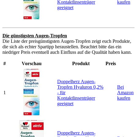
Kontaktlinsenträger
kaufen
geeignet
Die günstigsten Augen-Tropfen
Die Liste der preisgünstigsten Augen-Tropfen zeigt euch Produkte,
die sich als echter Spartipp heraustellen. Beachtet bitte das ein
niedriger Preis eventuell auch Einfluss auf die Qualität haben kann.
#
Vorschau
Produkt
Preis
Doppelherz Augen-
Tropfen Hyaluron 0,2%
Bei
1
- für
Amazon
Kontaktlinsenträger
kaufen
geeignet
Doppelherz Augen-