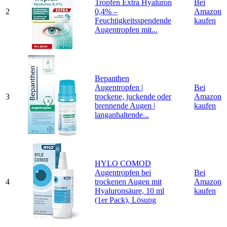
Tropfen Extra Hyaluron
Bei
2
0,4% –
Amazon
Feuchtigkeitsspendende
kaufen
Augentropfen mit...
Bepanthen
Augentropfen |
Bei
3
trockene, juckende oder
Amazon
brennende Augen |
kaufen
langanhaltende...
HYLO COMOD
Augentropfen bei
Bei
4
trockenen Augen mit
Amazon
Hyaluronsäure, 10 ml
kaufen
(1er Pack), Lösung