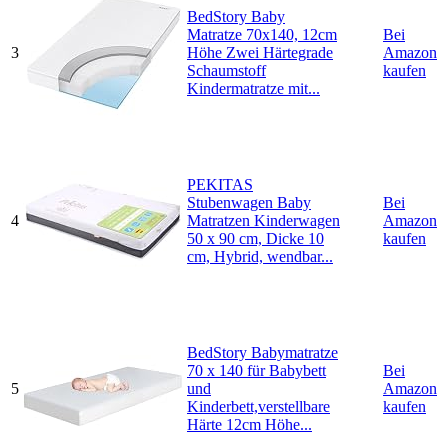
BedStory Baby
Matratze 70x140, 12cm
Bei
3
Höhe Zwei Härtegrade
Amazon
Schaumstoff
kaufen
Kindermatratze mit...
PEKITAS
Stubenwagen Baby
Bei
4
Matratzen Kinderwagen
Amazon
50 x 90 cm, Dicke 10
kaufen
cm, Hybrid, wendbar...
BedStory Babymatratze
70 x 140 für Babybett
Bei
5
und
Amazon
Kinderbett,verstellbare
kaufen
Härte 12cm Höhe...