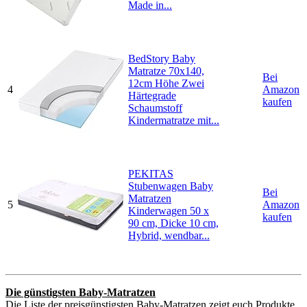
Made in...
BedStory Baby
Matratze 70x140,
Bei
12cm Höhe Zwei
4
Amazon
Härtegrade
kaufen
Schaumstoff
Kindermatratze mit...
PEKITAS
Stubenwagen Baby
Bei
Matratzen
5
Amazon
Kinderwagen 50 x
kaufen
90 cm, Dicke 10 cm,
Hybrid, wendbar...
Die günstigsten Baby-Matratzen
Die Liste der preisgünstigsten Baby-Matratzen zeigt euch Produkte,