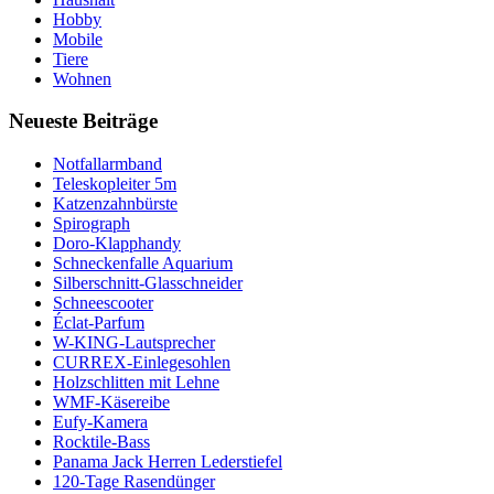
Hobby
Mobile
Tiere
Wohnen
Neueste Beiträge
Notfallarmband
Teleskopleiter 5m
Katzenzahnbürste
Spirograph
Doro-Klapphandy
Schneckenfalle Aquarium
Silberschnitt-Glasschneider
Schneescooter
Éclat-Parfum
W-KING-Lautsprecher
CURREX-Einlegesohlen
Holzschlitten mit Lehne
WMF-Käsereibe
Eufy-Kamera
Rocktile-Bass
Panama Jack Herren Lederstiefel
120-Tage Rasendünger