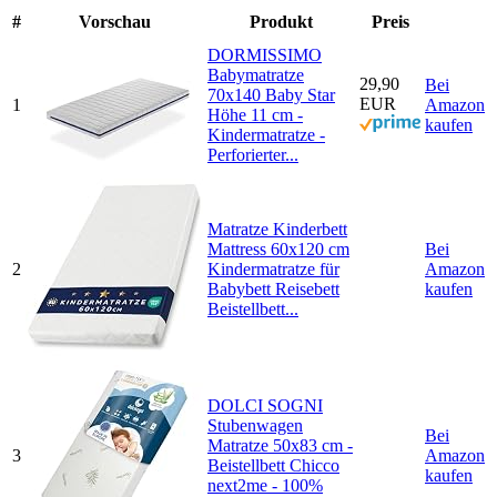
#
Vorschau
Produkt
Preis
DORMISSIMO
Babymatratze
29,90
Bei
70x140 Baby Star
EUR
1
Amazon
Höhe 11 cm -
kaufen
Kindermatratze -
Perforierter...
Matratze Kinderbett
Mattress 60x120 cm
Bei
2
Kindermatratze für
Amazon
Babybett Reisebett
kaufen
Beistellbett...
DOLCI SOGNI
Stubenwagen
Bei
Matratze 50x83 cm -
3
Amazon
Beistellbett Chicco
kaufen
next2me - 100%