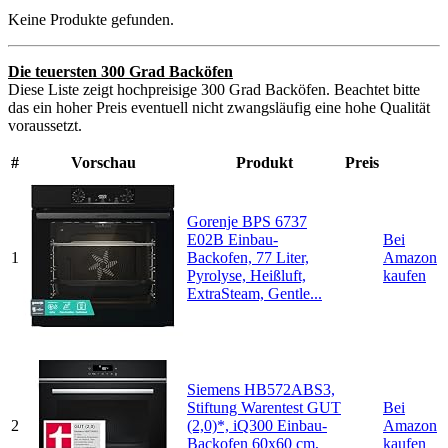
Keine Produkte gefunden.
Die teuersten 300 Grad Backöfen
Diese Liste zeigt hochpreisige 300 Grad Backöfen. Beachtet bitte
das ein hoher Preis eventuell nicht zwangsläufig eine hohe Qualität
voraussetzt.
#
Vorschau
Produkt
Preis
Gorenje BPS 6737
E02B Einbau-
Bei
1
Backofen, 77 Liter,
Amazon
Pyrolyse, Heißluft,
kaufen
ExtraSteam, Gentle...
Siemens HB572ABS3,
Stiftung Warentest GUT
Bei
2
(2,0)*, iQ300 Einbau-
Amazon
Backofen 60x60 cm,
kaufen