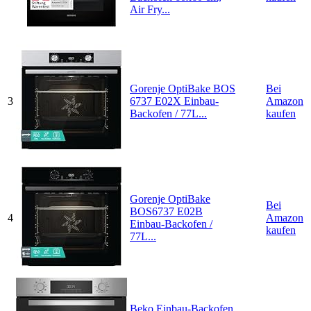
Air Fry...
Gorenje OptiBake BOS
Bei
3
6737 E02X Einbau-
Amazon
Backofen / 77L...
kaufen
Gorenje OptiBake
Bei
BOS6737 E02B
4
Amazon
Einbau-Backofen /
kaufen
77L...
Beko Einbau-Backofen