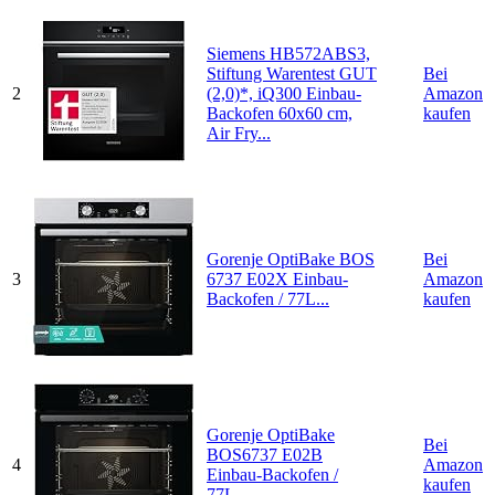
Siemens HB572ABS3,
Stiftung Warentest GUT
Bei
2
(2,0)*, iQ300 Einbau-
Amazon
Backofen 60x60 cm,
kaufen
Air Fry...
Gorenje OptiBake BOS
Bei
3
6737 E02X Einbau-
Amazon
Backofen / 77L...
kaufen
Gorenje OptiBake
Bei
BOS6737 E02B
4
Amazon
Einbau-Backofen /
kaufen
77L...