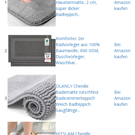
1
Haustiermatte, 2 cm,
Amazon
super dicker
kaufen
Badteppich...
Komfortec 2er
Badvorleger aus 100%
Bei
2
Baumwolle, 600 GSM,
Amazon
Duschvorleger,
kaufen
Waschbar...
OLANLY Chenille
Badematte rutschfest
Bei
3
Badezimmerteppich
Amazon
Weich Badteppich
kaufen
Saugfähige...
HITSLAM Chenille