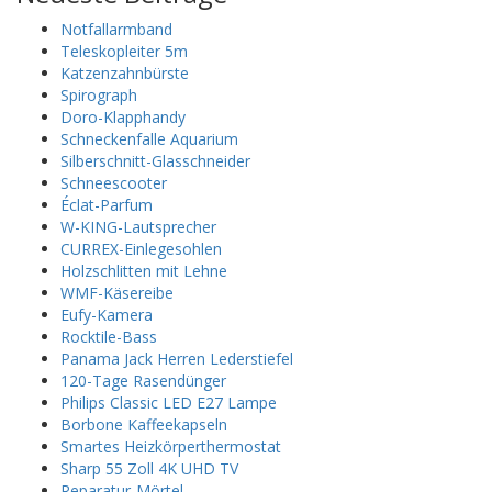
Notfallarmband
Teleskopleiter 5m
Katzenzahnbürste
Spirograph
Doro-Klapphandy
Schneckenfalle Aquarium
Silberschnitt-Glasschneider
Schneescooter
Éclat-Parfum
W-KING-Lautsprecher
CURREX-Einlegesohlen
Holzschlitten mit Lehne
WMF-Käsereibe
Eufy-Kamera
Rocktile-Bass
Panama Jack Herren Lederstiefel
120-Tage Rasendünger
Philips Classic LED E27 Lampe
Borbone Kaffeekapseln
Smartes Heizkörperthermostat
Sharp 55 Zoll 4K UHD TV
Reparatur-Mörtel