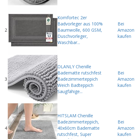
Komfortec 2er
Badvorleger aus 100%
Bei
2
Baumwolle, 600 GSM,
Amazon
Duschvorleger,
kaufen
Waschbar...
OLANLY Chenille
Badematte rutschfest
Bei
3
Badezimmerteppich
Amazon
Weich Badteppich
kaufen
Saugfähige...
HITSLAM Chenille
Badezimmerteppich,
Bei
4
40x60cm Badematte
Amazon
rutschfest, Super
kaufen