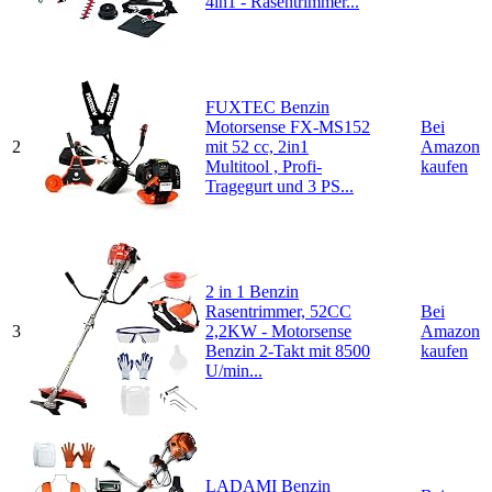
4in1 - Rasentrimmer...
FUXTEC Benzin
Motorsense FX-MS152
Bei
2
mit 52 cc, 2in1
Amazon
Multitool , Profi-
kaufen
Tragegurt und 3 PS...
2 in 1 Benzin
Rasentrimmer, 52CC
Bei
3
2,2KW - Motorsense
Amazon
Benzin 2-Takt mit 8500
kaufen
U/min...
LADAMI Benzin