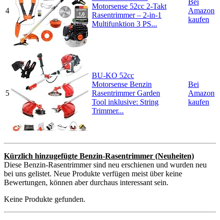
Bei
Motorsense 52cc 2-Takt
4
Amazon
Rasentrimmer – 2-in-1
kaufen
Multifunktion 3 PS...
BU-KO 52cc
Motorsense Benzin
Bei
5
Rasentrimmer Garden
Amazon
Tool inklusive: String
kaufen
Trimmer...
Kürzlich hinzugefügte Benzin-Rasentrimmer (Neuheiten)
Diese Benzin-Rasentrimmer sind neu erschienen und wurden neu
bei uns gelistet. Neue Produkte verfügen meist über keine
Bewertungen, können aber durchaus interessant sein.
Keine Produkte gefunden.