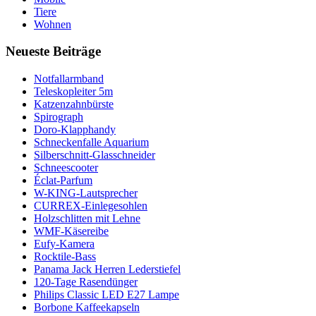
Tiere
Wohnen
Neueste Beiträge
Notfallarmband
Teleskopleiter 5m
Katzenzahnbürste
Spirograph
Doro-Klapphandy
Schneckenfalle Aquarium
Silberschnitt-Glasschneider
Schneescooter
Éclat-Parfum
W-KING-Lautsprecher
CURREX-Einlegesohlen
Holzschlitten mit Lehne
WMF-Käsereibe
Eufy-Kamera
Rocktile-Bass
Panama Jack Herren Lederstiefel
120-Tage Rasendünger
Philips Classic LED E27 Lampe
Borbone Kaffeekapseln