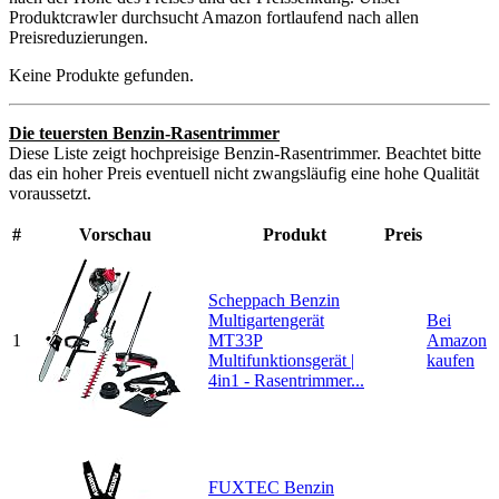
Produktcrawler durchsucht Amazon fortlaufend nach allen
Preisreduzierungen.
Keine Produkte gefunden.
Die teuersten Benzin-Rasentrimmer
Diese Liste zeigt hochpreisige Benzin-Rasentrimmer. Beachtet bitte
das ein hoher Preis eventuell nicht zwangsläufig eine hohe Qualität
voraussetzt.
#
Vorschau
Produkt
Preis
Scheppach Benzin
Multigartengerät
Bei
1
MT33P
Amazon
Multifunktionsgerät |
kaufen
4in1 - Rasentrimmer...
FUXTEC Benzin