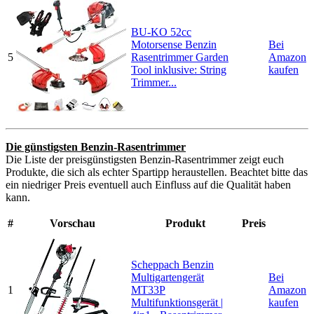
BU-KO 52cc
Motorsense Benzin
Bei
5
Rasentrimmer Garden
Amazon
Tool inklusive: String
kaufen
Trimmer...
Die günstigsten Benzin-Rasentrimmer
Die Liste der preisgünstigsten Benzin-Rasentrimmer zeigt euch
Produkte, die sich als echter Spartipp heraustellen. Beachtet bitte das
ein niedriger Preis eventuell auch Einfluss auf die Qualität haben
kann.
#
Vorschau
Produkt
Preis
Scheppach Benzin
Multigartengerät
Bei
1
MT33P
Amazon
Multifunktionsgerät |
kaufen