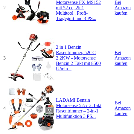
Motorsense FX-MS152
Bei
2
mit 52 cc, 2in1
Amazon
Multitool , Profi-
kaufen
Tragegurt und 3 PS...
2 in 1 Benzin
Rasentrimmer, 52CC
Bei
3
2,2KW - Motorsense
Amazon
Benzin 2-Takt mit 8500
kaufen
U/min...
LADAMI Benzin
Bei
Motorsense 52cc 2-Takt
4
Amazon
Rasentrimmer – 2-in-1
kaufen
Multifunktion 3 PS...