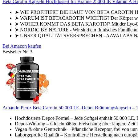
Beta Carotin Kapseln Hochdosiert für Bräune 25000 IE Vitamin A Hoc
➤ WIE PROFITIERT DIE HAUT VON BETA CAROTIN HO
➤ WARUM IST BETACAROTIN WICHTIG? Der Körper wandelt B
➤ WOHER KOMMT DAS BETA KAROTIN? Mit der Lyc-O-Beta 
➤ NORDIC BY NATURE - Wir sind ein finnisches Familienunte
➤ UNSER QUALITÄTSVERSPRECHEN - AAVALABS Nahrungser
Bei Amazon kaufen
Bestseller Nr. 3
Amando Perez Beta Carotin 50.000 I.E. Depot Bräunungskapseln – 18
Hochdosierte Depot-Formel – Jede Softgel enthält 50.000 I.E. B
Depot-Wirkung – Gleichmäßige Freisetzung über längere Zeit für
Vegan & ohne Gentechnik – Pflanzliche Rezeptur, frei von unnö
Laborgeprüfte Qualität – Kontrollierte Herstellung nach europä