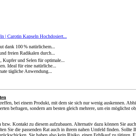
 Carotin Kapseln Hochdosiert...
aut dank 100 % natürlichem...
und freien Radikalen durch...
 Kupfer und Selen für optimale...
. Ideal für eine natürliche...
onate tägliche Anwendung...
ten
reffen, bei einem Produkt, mit dem sie sich nur wenig auskennen. Abh
erten befragen, sondern am besten gleich mehrere, um ein möglichst obj
en bzw. Kontakt zu diesem aufzubauen. Alternativ dazu können Sie auch
ollten Sie die passenden Rat auch in ihrem nahen Umfeld finden. Sollte
kschicken. Sie haben also kein Risiko, einen Fehlkauf zu tätigen. En