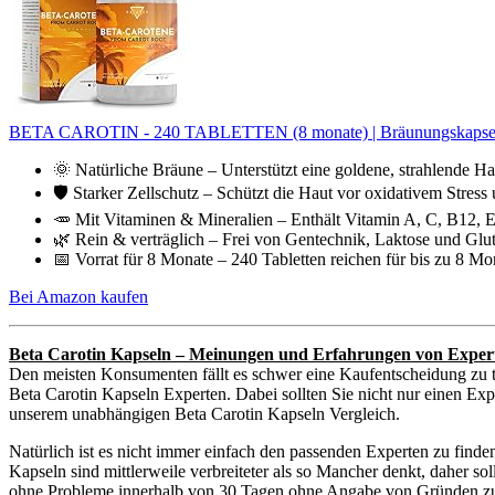
BETA CAROTIN - 240 TABLETTEN (8 monate) | Bräunungskapseln |
🌞 Natürliche Bräune – Unterstützt eine goldene, strahlende H
🛡️ Starker Zellschutz – Schützt die Haut vor oxidativem Stress 
🥕 Mit Vitaminen & Mineralien – Enthält Vitamin A, C, B12, E,
🌿 Rein & verträglich – Frei von Gentechnik, Laktose und Gluten
📅 Vorrat für 8 Monate – 240 Tabletten reichen für bis zu 8 M
Bei Amazon kaufen
Beta Carotin Kapseln – Meinungen und Erfahrungen von Exper
Den meisten Konsumenten fällt es schwer eine Kaufentscheidung zu t
Beta Carotin Kapseln Experten. Dabei sollten Sie nicht nur einen Exp
unserem unabhängigen Beta Carotin Kapseln Vergleich.
Natürlich ist es nicht immer einfach den passenden Experten zu find
Kapseln sind mittlerweile verbreiteter als so Mancher denkt, daher s
ohne Probleme innerhalb von 30 Tagen ohne Angabe von Gründen zurüc