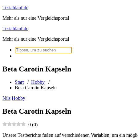
Zum
Testablauf.de
Inhalt
Mehr als nur eine Vergleichsportal
springen
Testablauf.de
Mehr als nur eine Vergleichsportal
Suchen
nach:
Beta Carotin Kapseln
Start
/
Hobby
/
Beta Carotin Kapseln
Nils
Hobby
Beta Carotin Kapseln
0
(
0
)
Unsere Testberichte fußen auf verschiedenen Variablen, um ein mögli