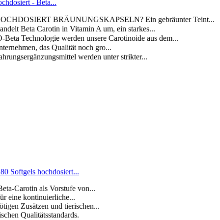
hdosiert - Beta...
CHDOSIERT BRӒUNUNGSKAPSELN? Ein gebräunter Teint...
eta Carotin in Vitamin A um, ein starkes...
Technologie werden unsere Carotinoide aus dem...
rnehmen, das Qualität noch gro...
gänzungsmittel werden unter strikter...
0 Softgels hochdosiert...
eta-Carotin als Vorstufe von...
 eine kontinuierliche...
tigen Zusätzen und tierischen...
ischen Qualitätsstandards.