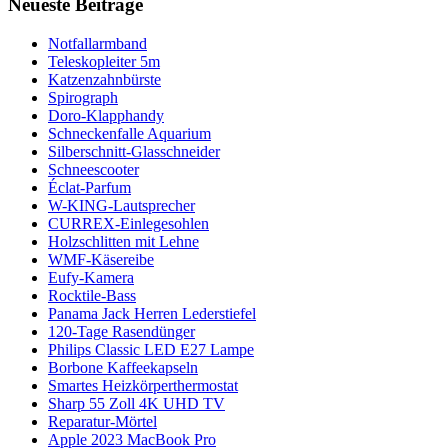
Neueste Beiträge
Notfallarmband
Teleskopleiter 5m
Katzenzahnbürste
Spirograph
Doro-Klapphandy
Schneckenfalle Aquarium
Silberschnitt-Glasschneider
Schneescooter
Éclat-Parfum
W-KING-Lautsprecher
CURREX-Einlegesohlen
Holzschlitten mit Lehne
WMF-Käsereibe
Eufy-Kamera
Rocktile-Bass
Panama Jack Herren Lederstiefel
120-Tage Rasendünger
Philips Classic LED E27 Lampe
Borbone Kaffeekapseln
Smartes Heizkörperthermostat
Sharp 55 Zoll 4K UHD TV
Reparatur-Mörtel
Apple 2023 MacBook Pro