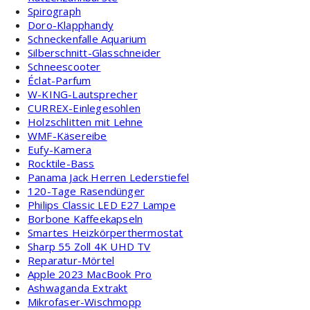
Spirograph
Doro-Klapphandy
Schneckenfalle Aquarium
Silberschnitt-Glasschneider
Schneescooter
Éclat-Parfum
W-KING-Lautsprecher
CURREX-Einlegesohlen
Holzschlitten mit Lehne
WMF-Käsereibe
Eufy-Kamera
Rocktile-Bass
Panama Jack Herren Lederstiefel
120-Tage Rasendünger
Philips Classic LED E27 Lampe
Borbone Kaffeekapseln
Smartes Heizkörperthermostat
Sharp 55 Zoll 4K UHD TV
Reparatur-Mörtel
Apple 2023 MacBook Pro
Ashwaganda Extrakt
Mikrofaser-Wischmopp