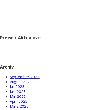
Testablauf.de ist Teilnehmer des Partnerprogramms von
Amazon EU und Partner des Werbeprogramms, das zur
Bereitstellung eines Mediums für Websites konzipiert wurde,
mittels dessen durch die Platzierung von Werbeanzeigen und
Links zu amazon.de Werbekostenerstattung verdient werden
können.
Preise / Aktualität
Preise inkl. MwSt. ggf. zzgl. Versand. Zwischenzeitliche
Änderung der Preise, Lieferzeit und -kosten möglich. Alle
Angaben ohne Gewähr.
Archiv
September 2023
August 2023
Juli 2023
Juni 2023
Mai 2023
April 2023
März 2023