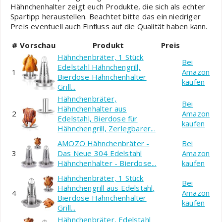
Hähnchenhalter zeigt euch Produkte, die sich als echter
Spartipp heraustellen. Beachtet bitte das ein niedriger
Preis eventuell auch Einfluss auf die Qualität haben kann.
#
Vorschau
Produkt
Preis
Hähnchenbräter, 1 Stück
Bei
Edelstahl Hähnchengrill,
1
Amazon
Bierdose Hähnchenhalter
kaufen
Grill...
Hähnchenbräter,
Bei
Hähnchenhalter aus
2
Amazon
Edelstahl, Bierdose für
kaufen
Hähnchengrill, Zerlegbarer...
AMOZO Hähnchenbräter -
Bei
3
Das Neue 304 Edelstahl
Amazon
Hähnchenhalter - Bierdose...
kaufen
Hähnchenbräter, 1 Stück
Bei
Hähnchengrill aus Edelstahl,
4
Amazon
Bierdose Hähnchenhalter
kaufen
Grill...
Hähnchenbräter, Edelstahl