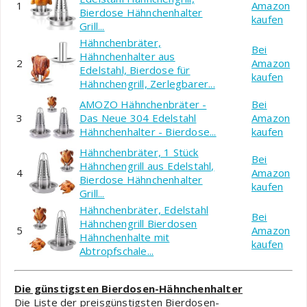
1
Amazon
Bierdose Hähnchenhalter
kaufen
Grill...
Hähnchenbräter,
Bei
Hähnchenhalter aus
2
Amazon
Edelstahl, Bierdose für
kaufen
Hähnchengrill, Zerlegbarer...
AMOZO Hähnchenbräter -
Bei
3
Das Neue 304 Edelstahl
Amazon
Hähnchenhalter - Bierdose...
kaufen
Hähnchenbräter, 1 Stück
Bei
Hähnchengrill aus Edelstahl,
4
Amazon
Bierdose Hähnchenhalter
kaufen
Grill...
Hähnchenbräter, Edelstahl
Bei
Hähnchengrill Bierdosen
5
Amazon
Hähnchenhalte mit
kaufen
Abtropfschale...
Die günstigsten Bierdosen-Hähnchenhalter
Die Liste der preisgünstigsten Bierdosen-