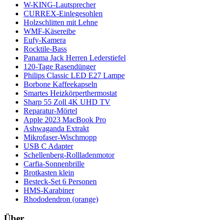
W-KING-Lautsprecher
CURREX-Einlegesohlen
Holzschlitten mit Lehne
WMF-Käsereibe
Eufy-Kamera
Rocktile-Bass
Panama Jack Herren Lederstiefel
120-Tage Rasendünger
Philips Classic LED E27 Lampe
Borbone Kaffeekapseln
Smartes Heizkörperthermostat
Sharp 55 Zoll 4K UHD TV
Reparatur-Mörtel
Apple 2023 MacBook Pro
Ashwaganda Extrakt
Mikrofaser-Wischmopp
USB C Adapter
Schellenberg-Rollladenmotor
Carfia-Sonnenbrille
Brotkasten klein
Besteck-Set 6 Personen
HMS-Karabiner
Rhododendron (orange)
Über