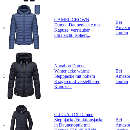
CAMEL CROWN
Bei
Damen Daunenjacke mit
2
Amazo
Kapuze, verstaubar,
kaufen
ultraleicht, isoliert...
Navahoo Damen
Winterjacke warme
Bei
3
Steppjacke mit hohem
Amazo
Kragen und verstellbarer
kaufen
Kapuze...
G.I.G.A. DX Damen
Steppjacke/Funktionsjacke
Bei
4
in Daunenoptik mit
Amazo