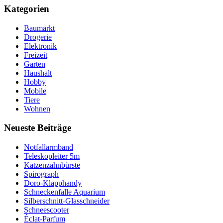
Kategorien
Baumarkt
Drogerie
Elektronik
Freizeit
Garten
Haushalt
Hobby
Mobile
Tiere
Wohnen
Neueste Beiträge
Notfallarmband
Teleskopleiter 5m
Katzenzahnbürste
Spirograph
Doro-Klapphandy
Schneckenfalle Aquarium
Silberschnitt-Glasschneider
Schneescooter
Éclat-Parfum