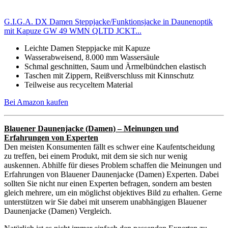
G.I.G.A. DX Damen Steppjacke/Funktionsjacke in Daunenoptik
mit Kapuze GW 49 WMN QLTD JCKT...
Leichte Damen Steppjacke mit Kapuze
Wasserabweisend, 8.000 mm Wassersäule
Schmal geschnitten, Saum und Ärmelbündchen elastisch
Taschen mit Zippern, Reißverschluss mit Kinnschutz
Teilweise aus recyceltem Material
Bei Amazon kaufen
Blauener Daunenjacke (Damen) – Meinungen und
Erfahrungen von Experten
Den meisten Konsumenten fällt es schwer eine Kaufentscheidung
zu treffen, bei einem Produkt, mit dem sie sich nur wenig
auskennen. Abhilfe für dieses Problem schaffen die Meinungen und
Erfahrungen von Blauener Daunenjacke (Damen) Experten. Dabei
sollten Sie nicht nur einen Experten befragen, sondern am besten
gleich mehrere, um ein möglichst objektives Bild zu erhalten. Gerne
unterstützen wir Sie dabei mit unserem unabhängigen Blauener
Daunenjacke (Damen) Vergleich.