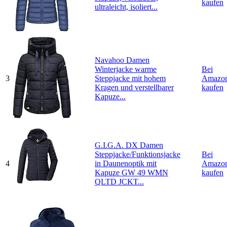
kaufen
ultraleicht, isoliert...
Navahoo Damen
Winterjacke warme
Bei
3
Steppjacke mit hohem
Amazo
Kragen und verstellbarer
kaufen
Kapuze...
G.I.G.A. DX Damen
Steppjacke/Funktionsjacke
Bei
4
in Daunenoptik mit
Amazo
Kapuze GW 49 WMN
kaufen
QLTD JCKT...