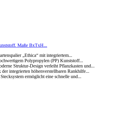
unststoff. Maße BxTxH...
lier „Ethica“ mit integriertem...
rtigem Polypropylen (PP) Kunststoff...
truktur-Design verleiht Pflanzkasten und...
grierten höhenverstellbaren Rankhilfe...
system ermöglicht eine schnelle und...