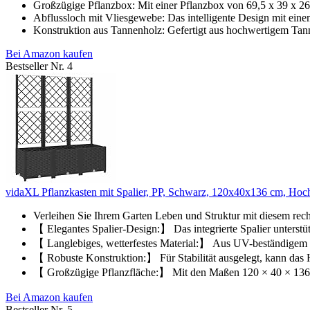
Großzügige Pflanzbox: Mit einer Pflanzbox von 69,5 x 39 x 26 
Abflussloch mit Vliesgewebe: Das intelligente Design mit einem
Konstruktion aus Tannenholz: Gefertigt aus hochwertigem Tann
Bei Amazon kaufen
Bestseller Nr. 4
vidaXL Pflanzkasten mit Spalier, PP, Schwarz, 120x40x136 cm, Hochb
Verleihen Sie Ihrem Garten Leben und Struktur mit diesem rech
【 Elegantes Spalier-Design:】 Das integrierte Spalier unterstüt
【 Langlebiges, wetterfestes Material:】 Aus UV-beständigem Po
【 Robuste Konstruktion:】 Für Stabilität ausgelegt, kann das 
【 Großzügige Pflanzfläche:】 Mit den Maßen 120 × 40 × 136 cm 
Bei Amazon kaufen
Bestseller Nr. 5