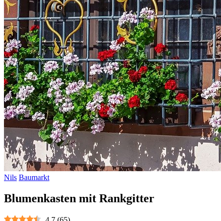
Nils
Baumarkt
Blumenkasten mit Rankgitter
4.7
(
65
)