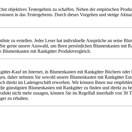
chst objektives Testergebnis zu schaffen. Neben der empirischen Produk
nsionen in das Testergebenis. Durch dieses Vorgehen und stetige Aktu
nliste zu erstellen. Jeder Leser hat individuelle Ansprüche an seine Bl
Sie gerne unsere Auswahl, um Ihren persönlichen Blumenkasten mit Ran
en Blumenkasten mit Rankgitter Produktvergleich.
itter-Kauf im Internet, in Blumenkasten mit Rankgitter Büchern oder
ätigen, daher nehmen Sie sowohl unsere Blumenkasten mit Rankgitter Em
ch direkt im Ladengeschäft erwerben. Wir können Ihnen nur empfehlen,
 günstigsten Blumenkasten mit Rankgitter zu finden und direkt zu best
rodukt nicht mehr zusagen, können Sie im Regelfall innerhalb von 30 
ger zu erhalten.