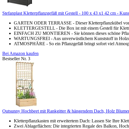
Stefanplast Kletterpflanzgefäß mit Gestell - 100 x 43 x1 42 cm - Kuns
GARTEN ODER TERRASSE - Dieser Kletterpflanzkübel von Stef
KLETTERGESTELL - Die Box ist mit einem Gestell für Klett
EINFACH ZU MONTIEREN - Sie können dieses schöne Pflan
WARTUNGSFREI - Aus unverwüstlichem Kunststoff in Holzopti
ATMOSPHÄRE - So ein Pflanzgefäß bringt sofort viel Atmosphä
Bei Amazon kaufen
Bestseller Nr. 3
Outsunny Hochbeet mit Rankgitter & hängendem Dach, Holz Blumenk
Kletterpflanzkasten mit erweitertem Dach: Lassen Sie Ihre Klet
Zwei Ablageflächen: Die integrierten Regale des Balkon, Hochb