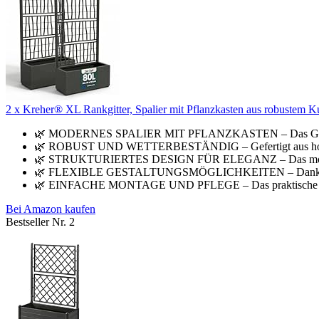
2 x Kreher® XL Rankgitter, Spalier mit Pflanzkasten aus robustem K
🌿 MODERNES SPALIER MIT PFLANZKASTEN – Das Gartenspa
🌿 ROBUST UND WETTERBESTÄNDIG – Gefertigt aus hochwe
🌿 STRUKTURIERTES DESIGN FÜR ELEGANZ – Das moderne S
🌿 FLEXIBLE GESTALTUNGSMÖGLICHKEITEN – Dank der inte
🌿 EINFACHE MONTAGE UND PFLEGE – Das praktische Steck
Bei Amazon kaufen
Bestseller Nr. 2