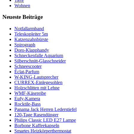
Tiere
Wohnen
Neueste Beiträge
Notfallarmband
Teleskopleiter 5m
Katzenzahnbürste
Spirograph
Doro-Klapphandy
Schneckenfalle Aquarium
Silberschnitt-Glasschneider
Schneescooter
Éclat-Parfum
W-KING-Lautsprecher
CURREX-Einlegesohlen
Holzschlitten mit Lehne
WMF-Käsereibe
Eufy-Kamera
Rocktile-Bass
Panama Jack Herren Lederstiefel
120-Tage Rasendünger
Philips Classic LED E27 Lampe
Borbone Kaffeekapseln
Smartes Heizkörperthermostat