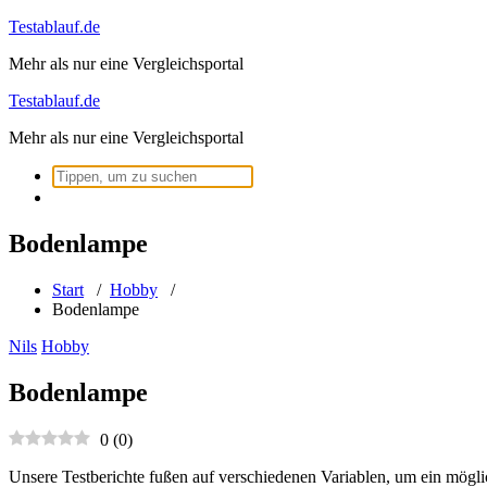
Zum
Testablauf.de
Inhalt
Mehr als nur eine Vergleichsportal
springen
Testablauf.de
Mehr als nur eine Vergleichsportal
Suchen
nach:
Bodenlampe
Start
/
Hobby
/
Bodenlampe
Nils
Hobby
Bodenlampe
0
(
0
)
Unsere Testberichte fußen auf verschiedenen Variablen, um ein mögli