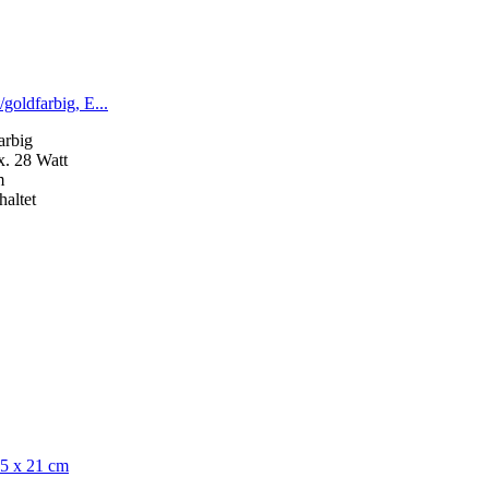
goldfarbig, E...
arbig
x. 28 Watt
m
haltet
,5 x 21 cm