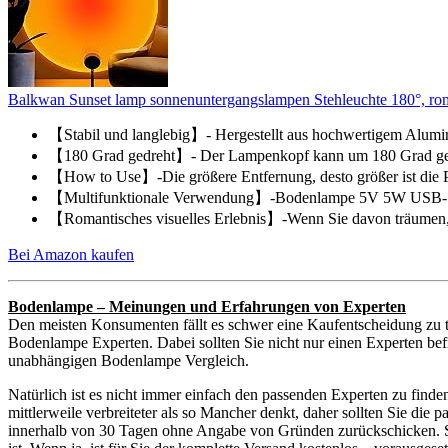
Balkwan Sunset lamp sonnenuntergangslampen Stehleuchte 180°, rom
【Stabil und langlebig】- Hergestellt aus hochwertigem Alumin
【180 Grad gedreht】- Der Lampenkopf kann um 180 Grad gedre
【How to Use】-Die größere Entfernung, desto größer ist die Pro
【Multifunktionale Verwendung】-Bodenlampe 5V 5W USB-Stro
【Romantisches visuelles Erlebnis】-Wenn Sie davon träumen, 
Bei Amazon kaufen
Bodenlampe – Meinungen und Erfahrungen von Experten
Den meisten Konsumenten fällt es schwer eine Kaufentscheidung zu t
Bodenlampe Experten. Dabei sollten Sie nicht nur einen Experten befr
unabhängigen Bodenlampe Vergleich.
Natürlich ist es nicht immer einfach den passenden Experten zu find
mittlerweile verbreiteter als so Mancher denkt, daher sollten Sie di
innerhalb von 30 Tagen ohne Angabe von Gründen zurückschicken. Sie