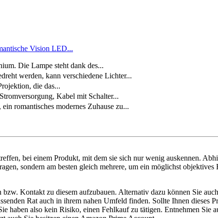
antische Vision LED...
ium. Die Lampe steht dank des...
ht werden, kann verschiedene Lichter...
jektion, die das...
mversorgung, Kabel mit Schalter...
ein romantisches modernes Zuhause zu...
reffen, bei einem Produkt, mit dem sie sich nur wenig auskennen. Abh
agen, sondern am besten gleich mehrere, um ein möglichst objektives B
en bzw. Kontakt zu diesem aufzubauen. Alternativ dazu können Sie auc
e passenden Rat auch in ihrem nahen Umfeld finden. Sollte Ihnen dieses
 haben also kein Risiko, einen Fehlkauf zu tätigen. Entnehmen Sie a