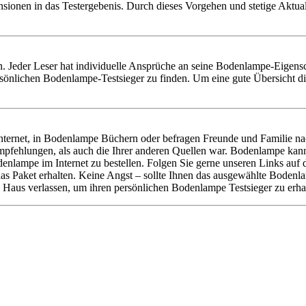
nsionen in das Testergebenis. Durch dieses Vorgehen und stetige Aktu
len. Jeder Leser hat individuelle Ansprüche an seine Bodenlampe-Eigens
nlichen Bodenlampe-Testsieger zu finden. Um eine gute Übersicht die
ernet, in Bodenlampe Büchern oder befragen Freunde und Familie nac
pfehlungen, als auch die Ihrer anderen Quellen war. Bodenlampe kann
enlampe im Internet zu bestellen. Folgen Sie gerne unseren Links a
e das Paket erhalten. Keine Angst – sollte Ihnen das ausgewählte Boden
 Haus verlassen, um ihren persönlichen Bodenlampe Testsieger zu erha