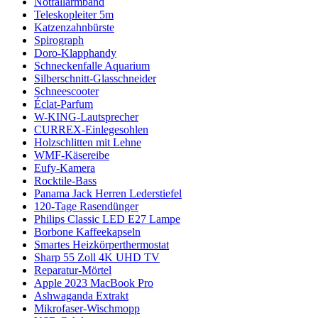
Notfallarmband
Teleskopleiter 5m
Katzenzahnbürste
Spirograph
Doro-Klapphandy
Schneckenfalle Aquarium
Silberschnitt-Glasschneider
Schneescooter
Éclat-Parfum
W-KING-Lautsprecher
CURREX-Einlegesohlen
Holzschlitten mit Lehne
WMF-Käsereibe
Eufy-Kamera
Rocktile-Bass
Panama Jack Herren Lederstiefel
120-Tage Rasendünger
Philips Classic LED E27 Lampe
Borbone Kaffeekapseln
Smartes Heizkörperthermostat
Sharp 55 Zoll 4K UHD TV
Reparatur-Mörtel
Apple 2023 MacBook Pro
Ashwaganda Extrakt
Mikrofaser-Wischmopp