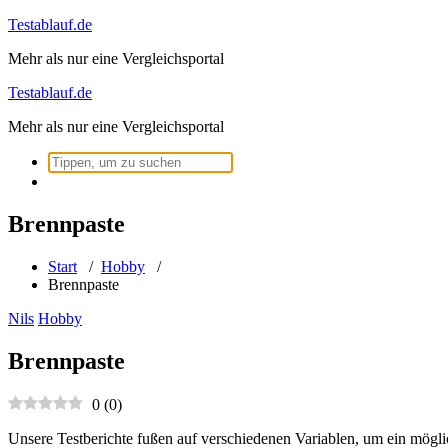
Zum
Testablauf.de
Inhalt
Mehr als nur eine Vergleichsportal
springen
Testablauf.de
Mehr als nur eine Vergleichsportal
Suchen
nach:
Brennpaste
Start
/
Hobby
/
Brennpaste
Nils
Hobby
Brennpaste
0
(
0
)
Unsere Testberichte fußen auf verschiedenen Variablen, um ein mögli