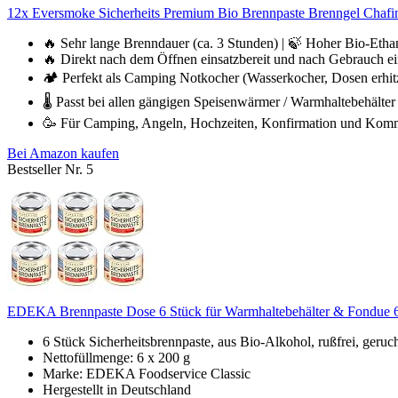
12x Eversmoke Sicherheits Premium Bio Brennpaste Brenngel Chafin
🔥 Sehr lange Brenndauer (ca. 3 Stunden) | 🍃 Hoher Bio-Ethan
🔥 Direkt nach dem Öffnen einsatzbereit und nach Gebrauch ei
🏕️ Perfekt als Camping Notkocher (Wasserkocher, Dosen erhi
🌡️ Passt bei allen gängigen Speisenwärmer / Warmhaltebehälter
🥳 Für Camping, Angeln, Hochzeiten, Konfirmation und Kommun
Bei Amazon kaufen
Bestseller Nr. 5
EDEKA Brennpaste Dose 6 Stück für Warmhaltebehälter & Fondue 
6 Stück Sicherheitsbrennpaste, aus Bio-Alkohol, rußfrei, geruc
Nettofüllmenge: 6 x 200 g
Marke: EDEKA Foodservice Classic
Hergestellt in Deutschland