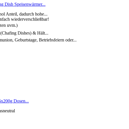
g Dish Speisenwärmer...
ol Anteil, dadurch hohe...
nfach wiederverschließbar!
tzen uvm.)
 (Chafing Dishes) & Hält...
ion, Geburtstage, Betriebsfeiern oder...
6x200g Dosen...
hsneutral