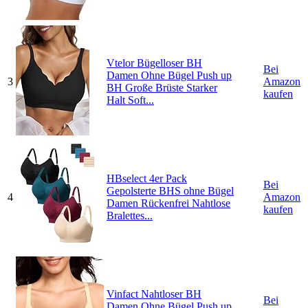
Vtelor Bügelloser BH
Bei
Damen Ohne Bügel Push up
3
Amazon
BH Große Brüste Starker
kaufen
Halt Soft...
HBselect 4er Pack
Bei
Gepolsterte BHS ohne Bügel
4
Amazon
Damen Rückenfrei Nahtlose
kaufen
Bralettes...
Vinfact Nahtloser BH
Bei
Damen Ohne Bügel Push up