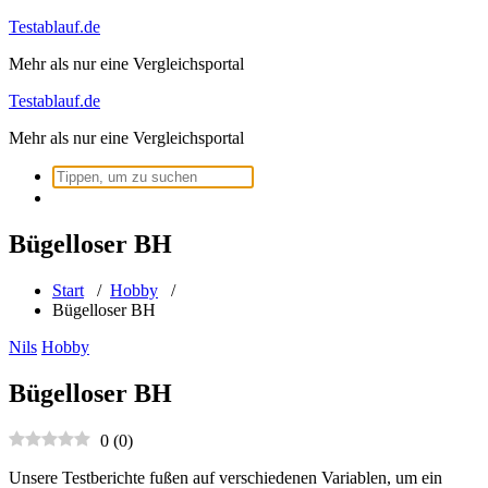
Zum
Testablauf.de
Inhalt
Mehr als nur eine Vergleichsportal
springen
Testablauf.de
Mehr als nur eine Vergleichsportal
Suchen
nach:
Bügelloser BH
Start
/
Hobby
/
Bügelloser BH
Nils
Hobby
Bügelloser BH
0
(
0
)
Unsere Testberichte fußen auf verschiedenen Variablen, um ein