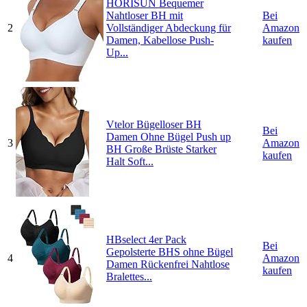
HORISUN Bequemer
Nahtloser BH mit
Bei
2
Vollständiger Abdeckung für
Amazon
Damen, Kabellose Push-
kaufen
Up...
Vtelor Bügelloser BH
Bei
Damen Ohne Bügel Push up
3
Amazon
BH Große Brüste Starker
kaufen
Halt Soft...
HBselect 4er Pack
Bei
Gepolsterte BHS ohne Bügel
4
Amazon
Damen Rückenfrei Nahtlose
kaufen
Bralettes...