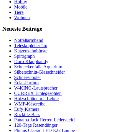
Hobby
Mobile
Tiere
Wohnen
Neueste Beiträge
Notfallarmband
Teleskopleiter 5m
Katzenzahnbürste
Spirograph
Doro-Klapphandy
Schneckenfalle Aquarium
Silberschnitt-Glasschneider
Schneescooter
Éclat-Parfum
W-KING-Lautsprecher
CURREX-Einlegesohlen
Holzschlitten mit Lehne
WMF-Käsereibe
Eufy-Kamera
Rocktile-Bass
Panama Jack Herren Lederstiefel
120-Tage Rasendünger
Philips Classic LED E27 Lampe