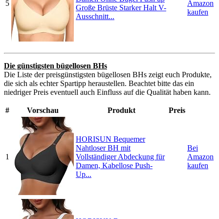
5
Amazon
Große Brüste Starker Halt V-
kaufen
Ausschnitt...
Die günstigsten bügellosen BHs
Die Liste der preisgünstigsten bügellosen BHs zeigt euch Produkte,
die sich als echter Spartipp heraustellen. Beachtet bitte das ein
niedriger Preis eventuell auch Einfluss auf die Qualität haben kann.
#
Vorschau
Produkt
Preis
HORISUN Bequemer
Nahtloser BH mit
Bei
1
Vollständiger Abdeckung für
Amazon
Damen, Kabellose Push-
kaufen
Up...