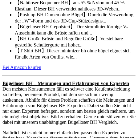
【Nahtloser Bequemer BH】aus 55 % Nylon und 45 %
Elasthan. Dieser BH verwendet nahtloses 3D-Weben...
【Push up BH Damen ohne Bügel】Durch die Verwendung
der „W“-Form und des 3D-Cup-Stützdesigns...
【Bügelloser BH Gepolstert】 Der stromlinienförmige V-
Ausschnitt kann die Brüste raffen und...
【BH Große Brüste und Reguläre Größe】Verstellbare
gestreifte Schultergurte mit hoher...
【T Shirt BH】Dieser minimizer bh ohne bügel eignet sich
für alle Arten von Outfits, wie...
Bei Amazon kaufen
Bügelloser BH – Meinungen und Erfahrungen von Experten
Den meisten Konsumenten fällt es schwer eine Kaufentscheidung
zu treffen, bei einem Produkt, mit dem sie sich nur wenig
auskennen. Abhilfe für dieses Problem schaffen die Meinungen und
Erfahrungen von Bügelloser BH Experten. Dabei sollten Sie nicht
nur einen Experten befragen, sondern am besten gleich mehrere, um
ein möglichst objektives Bild zu erhalten. Gerne unterstützen wir Sie
dabei mit unserem unabhängigen Bügelloser BH Vergleich.
Natürlich ist es nicht immer einfach den passenden Experten zu