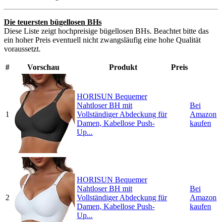
Die teuersten bügellosen BHs
Diese Liste zeigt hochpreisige bügellosen BHs. Beachtet bitte das
ein hoher Preis eventuell nicht zwangsläufig eine hohe Qualität
voraussetzt.
#
Vorschau
Produkt
Preis
HORISUN Bequemer
Nahtloser BH mit
Bei
1
Vollständiger Abdeckung für
Amazon
Damen, Kabellose Push-
kaufen
Up...
HORISUN Bequemer
Nahtloser BH mit
Bei
2
Vollständiger Abdeckung für
Amazon
Damen, Kabellose Push-
kaufen
Up...