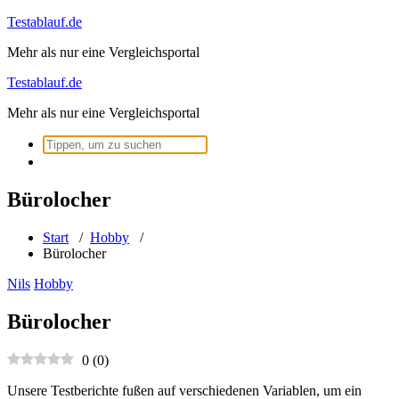
Zum
Testablauf.de
Inhalt
Mehr als nur eine Vergleichsportal
springen
Testablauf.de
Mehr als nur eine Vergleichsportal
Suchen
nach:
Bürolocher
Start
/
Hobby
/
Bürolocher
Nils
Hobby
Bürolocher
0
(
0
)
Unsere Testberichte fußen auf verschiedenen Variablen, um ein