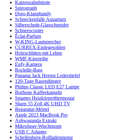
Katzenzahnbürste
Spirograph
Doro-Klapphandy
Schneckenfalle Aquarium
Silberschnitt-Glasschneider
Schneescooter
Éclat-Parfum
W-KING-Lautsprecher
CURREX-Einlegesohlen
Holzschlitten mit Lehne
WMF-Käsereibe
Eufy-Kamera
Rocktile-Bass
Panama Jack Herren Lederstiefel
120-Tage Rasendünger
Philips Classic LED E27 Lampe
Borbone Kaffeekapseln
Smartes Heizkörperthermostat
Sharp 55 Zoll 4K UHD TV
Reparatur-Mörtel
Apple 2023 MacBook Pro
Ashwaganda Extrakt
Mikrofaser-Wischmopp
USB C Adapter
Schellenberg-Rollladenmotor