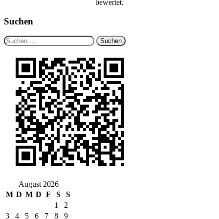
bewertet.
Suchen
Suchen
nach:
August 2026
M
D
M
D
F
S
S
1
2
3
4
5
6
7
8
9