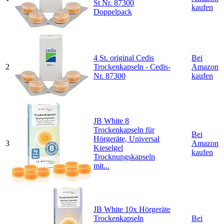
St Nr. 87300
kaufen
Doppelpack
4 St. original Cedis
Bei
2
Trockenkapseln - Cedis-
Amazon
Nr. 87300
kaufen
JB White 8
Trockenkapseln für
Bei
Hörgeräte, Universal
3
Amazon
Kieselgel
kaufen
Trocknungskapseln
mit...
JB White 10x Hörgeräte
Trockenkapseln
Bei