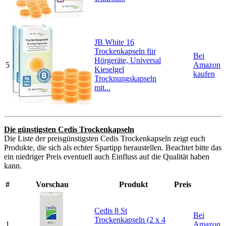
JB White 16
Trockenkapseln für
Bei
Hörgeräte, Universal
5
Amazon
Kieselgel
kaufen
Trocknungskapseln
mit...
Die günstigsten Cedis Trockenkapseln
Die Liste der preisgünstigsten Cedis Trockenkapseln zeigt euch
Produkte, die sich als echter Spartipp heraustellen. Beachtet bitte das
ein niedriger Preis eventuell auch Einfluss auf die Qualität haben
kann.
#
Vorschau
Produkt
Preis
Cedis 8 St
Bei
Trockenkapseln (2 x 4
1
Amazon