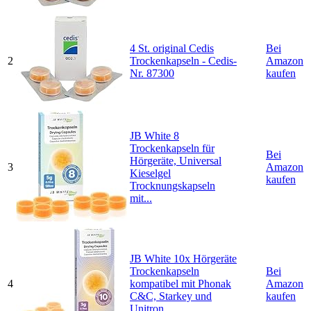
4 St. original Cedis
Bei
2
Trockenkapseln - Cedis-
Amazon
Nr. 87300
kaufen
JB White 8
Trockenkapseln für
Bei
Hörgeräte, Universal
3
Amazon
Kieselgel
kaufen
Trocknungskapseln
mit...
JB White 10x Hörgeräte
Trockenkapseln
Bei
4
kompatibel mit Phonak
Amazon
C&C, Starkey und
kaufen
Unitron...