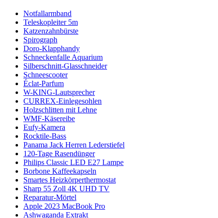
Notfallarmband
Teleskopleiter 5m
Katzenzahnbürste
Spirograph
Doro-Klapphandy
Schneckenfalle Aquarium
Silberschnitt-Glasschneider
Schneescooter
Éclat-Parfum
W-KING-Lautsprecher
CURREX-Einlegesohlen
Holzschlitten mit Lehne
WMF-Käsereibe
Eufy-Kamera
Rocktile-Bass
Panama Jack Herren Lederstiefel
120-Tage Rasendünger
Philips Classic LED E27 Lampe
Borbone Kaffeekapseln
Smartes Heizkörperthermostat
Sharp 55 Zoll 4K UHD TV
Reparatur-Mörtel
Apple 2023 MacBook Pro
Ashwaganda Extrakt