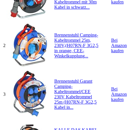
Kabeltrommel mit 30m
kaufen
Kabel in schwarz...
Brennenstuhl Camping-
Kabeltrommel 25m,
Bei
2
230V,(H07RN-F 3G2,5
Amazon
in orange, CEE-
kaufen
Winkelkupplung...
Brennenstuhl Garant
Camping-
Bei
Kabeltrommel/CEE
3
Amazon
230V Kabeltrommel
kaufen
25m (H07RN-F 3G2,5
Kabel in...
KALLE DAS KABEL