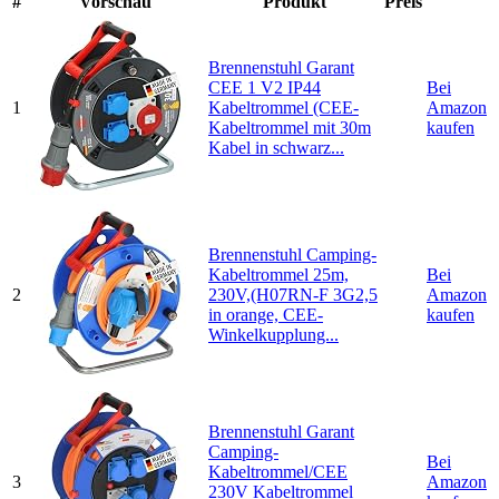
#
Vorschau
Produkt
Preis
Brennenstuhl Garant
CEE 1 V2 IP44
Bei
1
Kabeltrommel (CEE-
Amazon
Kabeltrommel mit 30m
kaufen
Kabel in schwarz...
Brennenstuhl Camping-
Kabeltrommel 25m,
Bei
2
230V,(H07RN-F 3G2,5
Amazon
in orange, CEE-
kaufen
Winkelkupplung...
Brennenstuhl Garant
Camping-
Bei
Kabeltrommel/CEE
3
Amazon
230V Kabeltrommel