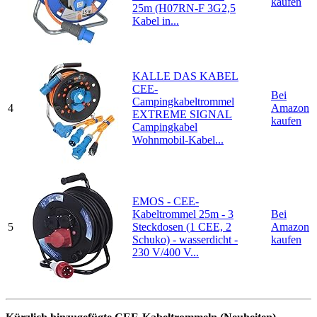
kaufen
25m (H07RN-F 3G2,5
Kabel in...
KALLE DAS KABEL
CEE-
Bei
Campingkabeltrommel
4
Amazon
EXTREME SIGNAL
kaufen
Campingkabel
Wohnmobil-Kabel...
EMOS - CEE-
Kabeltrommel 25m - 3
Bei
5
Steckdosen (1 CEE, 2
Amazon
Schuko) - wasserdicht -
kaufen
230 V/400 V...