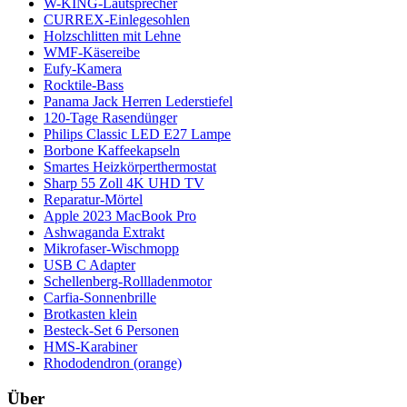
W-KING-Lautsprecher
CURREX-Einlegesohlen
Holzschlitten mit Lehne
WMF-Käsereibe
Eufy-Kamera
Rocktile-Bass
Panama Jack Herren Lederstiefel
120-Tage Rasendünger
Philips Classic LED E27 Lampe
Borbone Kaffeekapseln
Smartes Heizkörperthermostat
Sharp 55 Zoll 4K UHD TV
Reparatur-Mörtel
Apple 2023 MacBook Pro
Ashwaganda Extrakt
Mikrofaser-Wischmopp
USB C Adapter
Schellenberg-Rollladenmotor
Carfia-Sonnenbrille
Brotkasten klein
Besteck-Set 6 Personen
HMS-Karabiner
Rhododendron (orange)
Über