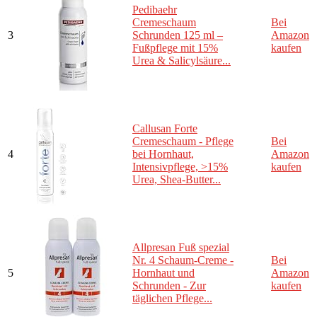
Pedibaehr
Cremeschaum
Bei
3
Schrunden 125 ml –
Amazon
Fußpflege mit 15%
kaufen
Urea & Salicylsäure...
Callusan Forte
Cremeschaum - Pflege
Bei
4
bei Hornhaut,
Amazon
Intensivpflege, >15%
kaufen
Urea, Shea-Butter...
Allpresan Fuß spezial
Nr. 4 Schaum-Creme -
Bei
5
Hornhaut und
Amazon
Schrunden - Zur
kaufen
täglichen Pflege...