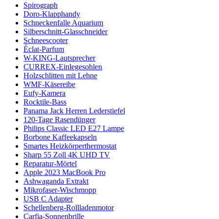
Spirograph
Doro-Klapphandy
Schneckenfalle Aquarium
Silberschnitt-Glasschneider
Schneescooter
Éclat-Parfum
W-KING-Lautsprecher
CURREX-Einlegesohlen
Holzschlitten mit Lehne
WMF-Käsereibe
Eufy-Kamera
Rocktile-Bass
Panama Jack Herren Lederstiefel
120-Tage Rasendünger
Philips Classic LED E27 Lampe
Borbone Kaffeekapseln
Smartes Heizkörperthermostat
Sharp 55 Zoll 4K UHD TV
Reparatur-Mörtel
Apple 2023 MacBook Pro
Ashwaganda Extrakt
Mikrofaser-Wischmopp
USB C Adapter
Schellenberg-Rollladenmotor
Carfia-Sonnenbrille