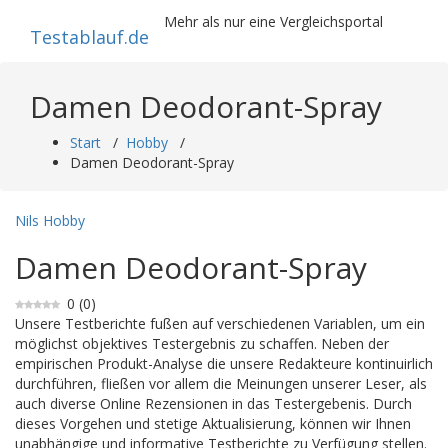
Zum
Mehr als nur eine Vergleichsportal
Inhalt
Testablauf.de
springen
Damen Deodorant-Spray
Start
/
Hobby
/
Damen Deodorant-Spray
Nils
Hobby
Damen Deodorant-Spray
0
(
0
)
Unsere Testberichte fußen auf verschiedenen Variablen, um ein
möglichst objektives Testergebnis zu schaffen. Neben der
empirischen Produkt-Analyse die unsere Redakteure kontinuirlich
durchführen, fließen vor allem die Meinungen unserer Leser, als
auch diverse Online Rezensionen in das Testergebenis. Durch
dieses Vorgehen und stetige Aktualisierung, können wir Ihnen
unabhängige und informative Testberichte zu Verfügung stellen.