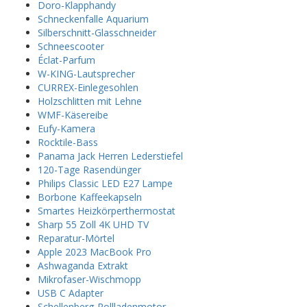
Doro-Klapphandy
Schneckenfalle Aquarium
Silberschnitt-Glasschneider
Schneescooter
Éclat-Parfum
W-KING-Lautsprecher
CURREX-Einlegesohlen
Holzschlitten mit Lehne
WMF-Käsereibe
Eufy-Kamera
Rocktile-Bass
Panama Jack Herren Lederstiefel
120-Tage Rasendünger
Philips Classic LED E27 Lampe
Borbone Kaffeekapseln
Smartes Heizkörperthermostat
Sharp 55 Zoll 4K UHD TV
Reparatur-Mörtel
Apple 2023 MacBook Pro
Ashwaganda Extrakt
Mikrofaser-Wischmopp
USB C Adapter
Schellenberg-Rollladenmotor