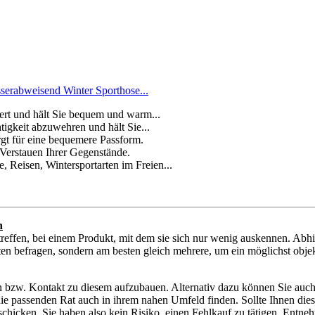
rabweisend Winter Sporthose...
tert und hält Sie bequem und warm...
tigkeit abzuwehren und hält Sie...
rgt für eine bequemere Passform.
Verstauen Ihrer Gegenstände.
 Reisen, Wintersportarten im Freien...
n
reffen, bei einem Produkt, mit dem sie sich nur wenig auskennen. Abh
n befragen, sondern am besten gleich mehrere, um ein möglichst objekt
den bzw. Kontakt zu diesem aufzubauen. Alternativ dazu können Sie auc
ie die passenden Rat auch in ihrem nahen Umfeld finden. Sollte Ihnen di
cken. Sie haben also kein Risiko, einen Fehlkauf zu tätigen. Entneh