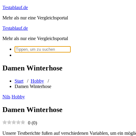
Zum
Testablauf.de
Inhalt
Mehr als nur eine Vergleichsportal
springen
Testablauf.de
Mehr als nur eine Vergleichsportal
Suchen
nach:
Damen Winterhose
Start
/
Hobby
/
Damen Winterhose
Nils
Hobby
Damen Winterhose
0
(
0
)
Unsere Testberichte fußen auf verschiedenen Variablen, um ein mögli