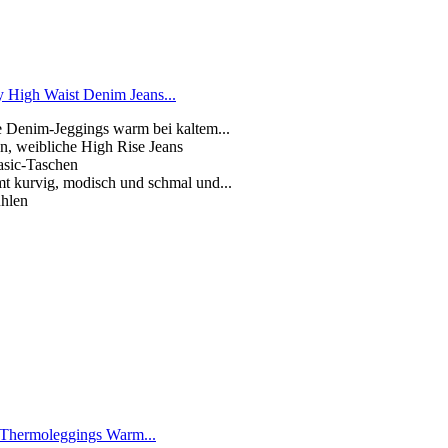
 High Waist Denim Jeans...
se Denim-Jeggings warm bei kaltem...
en, weibliche High Rise Jeans
asic-Taschen
mt kurvig, modisch und schmal und...
ühlen
Thermoleggings Warm...