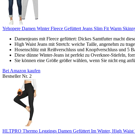
Yehopere Damen Winter Fleece Gefüttert Jeans Slim Fit Warm Skinny
Damenjeans mit Fleece gefüttert: Dickes Samtfutter macht die
High Waist Jeans mit Stretch: weiche Taille, angenehm zu trag
Hosenschlitz mit Reißverschluss und Knopfverschluss und 5 B
Diese dünne Winter-Jeans ist perfekt zu Overknee-Stiefeln, for
Sie können eine Größe größer wählen, wenn Sie nicht eng anf
Bei Amazon kaufen
Bestseller Nr. 2
HLTPRO Thermo Leggings Damen Gefüttert Im Winter, High Waist 