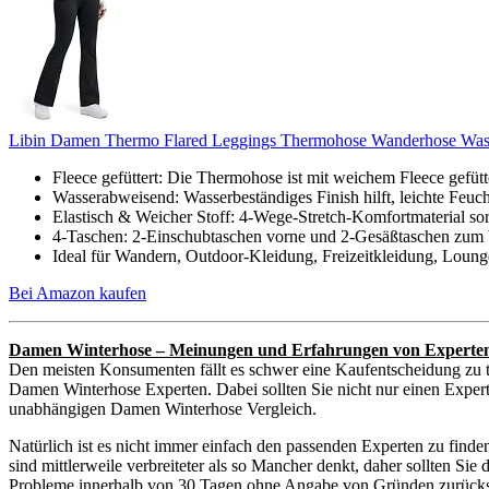
Libin Damen Thermo Flared Leggings Thermohose Wanderhose Wasse
Fleece gefüttert: Die Thermohose ist mit weichem Fleece gefüt
Wasserabweisend: Wasserbeständiges Finish hilft, leichte Feuch
Elastisch & Weicher Stoff: 4-Wege-Stretch-Komfortmaterial so
4-Taschen: 2-Einschubtaschen vorne und 2-Gesäßtaschen zum 
Ideal für Wandern, Outdoor-Kleidung, Freizeitkleidung, Lounge,
Bei Amazon kaufen
Damen Winterhose – Meinungen und Erfahrungen von Experte
Den meisten Konsumenten fällt es schwer eine Kaufentscheidung zu t
Damen Winterhose Experten. Dabei sollten Sie nicht nur einen Experte
unabhängigen Damen Winterhose Vergleich.
Natürlich ist es nicht immer einfach den passenden Experten zu fin
sind mittlerweile verbreiteter als so Mancher denkt, daher sollten S
Probleme innerhalb von 30 Tagen ohne Angabe von Gründen zurückschi