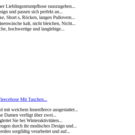
ner Lieblingsstrumpfhose rauszugehen...
sign und passen sich perfekt an...
, Short s, Röcken, langen Pullovern...
enwäsche kalt, nicht bleichen, Nicht...
he, hochwertige und langlebige...
ecehose Mit Taschen...
 mit weichem Innenfleece ausgestattet...
se Damen verfügt über zwei...
eitet Sie bei Winteraktivitäten...
eugen durch ihr modisches Design und...
den sorgfältig verarbeitet und auf...