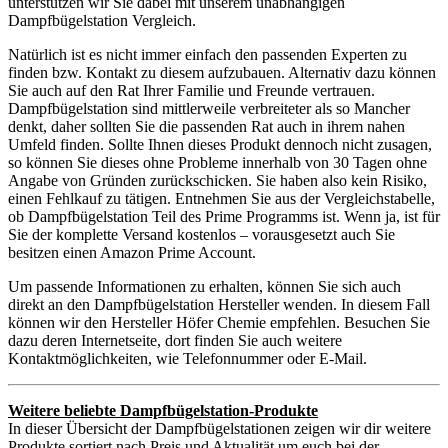
unterstützen wir Sie dabei mit unserem unabhängigen
Dampfbügelstation Vergleich.
Natürlich ist es nicht immer einfach den passenden Experten zu
finden bzw. Kontakt zu diesem aufzubauen. Alternativ dazu können
Sie auch auf den Rat Ihrer Familie und Freunde vertrauen.
Dampfbügelstation sind mittlerweile verbreiteter als so Mancher
denkt, daher sollten Sie die passenden Rat auch in ihrem nahen
Umfeld finden. Sollte Ihnen dieses Produkt dennoch nicht zusagen,
so können Sie dieses ohne Probleme innerhalb von 30 Tagen ohne
Angabe von Gründen zurückschicken. Sie haben also kein Risiko,
einen Fehlkauf zu tätigen. Entnehmen Sie aus der Vergleichstabelle,
ob Dampfbügelstation Teil des Prime Programms ist. Wenn ja, ist für
Sie der komplette Versand kostenlos – vorausgesetzt auch Sie
besitzen einen Amazon Prime Account.
Um passende Informationen zu erhalten, können Sie sich auch
direkt an den Dampfbügelstation Hersteller wenden. In diesem Fall
können wir den Hersteller Höfer Chemie empfehlen. Besuchen Sie
dazu deren Internetseite, dort finden Sie auch weitere
Kontaktmöglichkeiten, wie Telefonnummer oder E-Mail.
Weitere beliebte Dampfbügelstation-Produkte
In dieser Übersicht der Dampfbügelstationen zeigen wir dir weitere
Produkte sortiert nach Preis und Aktualität um euch bei der