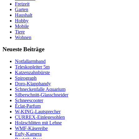
Freizeit
Garten
Haushalt
Hobby
Mobile
Tiere
Wohnen
Neueste Beiträge
Notfallarmband
Teleskopleiter 5m
Katzenzahnbürste
Spirograph
Doro-Klapphandy
Schneckenfalle Aquarium
Silberschnitt-Glasschneider
Schneescooter
Éclat-Parfum
W-KING-Lautsprecher
CURREX-Einlegesohlen
Holzschlitten mit Lehne
WMF-Käsereibe
Eufy-Kamera