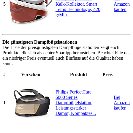
5
Kalk-Kollektor, Smart
Amazon
Temp-Technologie, 420
kaufen
g/Min...
Die günstigsten Dampfbügelstationen
Die Liste der preisgünstigsten Dampfbügelstationen zeigt euch
Produkte, die sich als echter Spartipp heraustellen. Beachtet bitte das
ein niedriger Preis eventuell auch Einfluss auf die Qualität haben
kann.
#
Vorschau
Produkt
Preis
Philips PerfectCare
6000 Series
Bei
1
Dampfbügelstation,
Amazon
Leistungsstarker
kaufen
Dampf, Kompaktes...