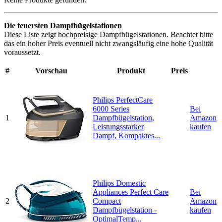
Die teuersten Dampfbügelstationen
Diese Liste zeigt hochpreisige Dampfbügelstationen. Beachtet bitte
das ein hoher Preis eventuell nicht zwangsläufig eine hohe Qualität
voraussetzt.
#
Vorschau
Produkt
Preis
Philips PerfectCare
6000 Series
Bei
1
Dampfbügelstation,
Amazon
Leistungsstarker
kaufen
Dampf, Kompaktes...
Philips Domestic
Appliances Perfect Care
Bei
2
Compact
Amazon
Dampfbügelstation -
kaufen
OptimalTemp...