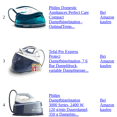
Philips Domestic
Appliances Perfect Care
Bei
2
Compact
Amazon
Dampfbügelstation -
kaufen
OptimalTemp...
Tefal Pro Express
Protect
Bei
3
Dampfbügelstation, 7,6
Amazon
Bar Dampfdruck,
kaufen
variable Dampfmenge...
Philips
Dampfbügelstation
Bei
4
3000 Series, 2400 W,
Amazon
120 g/min Dauerdampf,
kaufen
350 g Dampfsto...