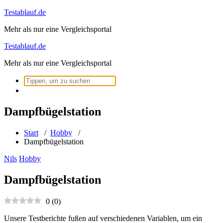
Zum
Testablauf.de
Inhalt
Mehr als nur eine Vergleichsportal
springen
Testablauf.de
Mehr als nur eine Vergleichsportal
Suchen
nach:
Dampfbügelstation
Start
/
Hobby
/
Dampfbügelstation
Nils
Hobby
Dampfbügelstation
0
(
0
)
Unsere Testberichte fußen auf verschiedenen Variablen, um ein