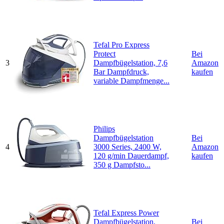
Tefal Pro Express
Protect
Bei
3
Dampfbügelstation, 7,6
Amazon
Bar Dampfdruck,
kaufen
variable Dampfmenge...
Philips
Dampfbügelstation
Bei
4
3000 Series, 2400 W,
Amazon
120 g/min Dauerdampf,
kaufen
350 g Dampfsto...
Tefal Express Power
Dampfbügelstation,
Bei