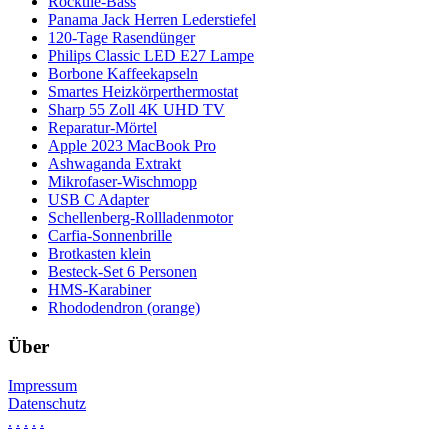
Rocktile-Bass
Panama Jack Herren Lederstiefel
120-Tage Rasendünger
Philips Classic LED E27 Lampe
Borbone Kaffeekapseln
Smartes Heizkörperthermostat
Sharp 55 Zoll 4K UHD TV
Reparatur-Mörtel
Apple 2023 MacBook Pro
Ashwaganda Extrakt
Mikrofaser-Wischmopp
USB C Adapter
Schellenberg-Rollladenmotor
Carfia-Sonnenbrille
Brotkasten klein
Besteck-Set 6 Personen
HMS-Karabiner
Rhododendron (orange)
Über
Impressum
Datenschutz
.
.
.
.
.