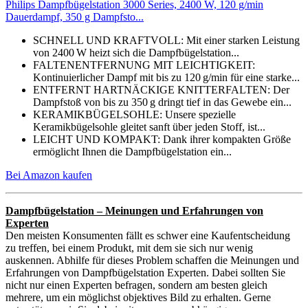
Philips Dampfbügelstation 3000 Series, 2400 W, 120 g/min
Dauerdampf, 350 g Dampfsto...
SCHNELL UND KRAFTVOLL: Mit einer starken Leistung
von 2400 W heizt sich die Dampfbügelstation...
FALTENENTFERNUNG MIT LEICHTIGKEIT:
Kontinuierlicher Dampf mit bis zu 120 g/min für eine starke...
ENTFERNT HARTNÄCKIGE KNITTERFALTEN: Der
Dampfstoß von bis zu 350 g dringt tief in das Gewebe ein...
KERAMIKBÜGELSOHLE: Unsere spezielle
Keramikbügelsohle gleitet sanft über jeden Stoff, ist...
LEICHT UND KOMPAKT: Dank ihrer kompakten Größe
ermöglicht Ihnen die Dampfbügelstation ein...
Bei Amazon kaufen
Dampfbügelstation – Meinungen und Erfahrungen von
Experten
Den meisten Konsumenten fällt es schwer eine Kaufentscheidung
zu treffen, bei einem Produkt, mit dem sie sich nur wenig
auskennen. Abhilfe für dieses Problem schaffen die Meinungen und
Erfahrungen von Dampfbügelstation Experten. Dabei sollten Sie
nicht nur einen Experten befragen, sondern am besten gleich
mehrere, um ein möglichst objektives Bild zu erhalten. Gerne