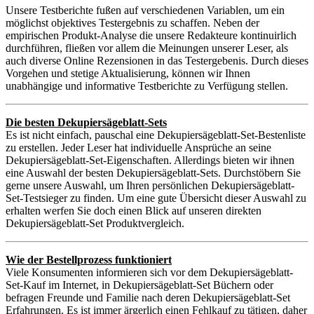
Unsere Testberichte fußen auf verschiedenen Variablen, um ein
möglichst objektives Testergebnis zu schaffen. Neben der
empirischen Produkt-Analyse die unsere Redakteure kontinuirlich
durchführen, fließen vor allem die Meinungen unserer Leser, als
auch diverse Online Rezensionen in das Testergebenis. Durch dieses
Vorgehen und stetige Aktualisierung, können wir Ihnen
unabhängige und informative Testberichte zu Verfügung stellen.
Die besten Dekupiersägeblatt-Sets
Es ist nicht einfach, pauschal eine Dekupiersägeblatt-Set-Bestenliste
zu erstellen. Jeder Leser hat individuelle Ansprüche an seine
Dekupiersägeblatt-Set-Eigenschaften. Allerdings bieten wir ihnen
eine Auswahl der besten Dekupiersägeblatt-Sets. Durchstöbern Sie
gerne unsere Auswahl, um Ihren persönlichen Dekupiersägeblatt-
Set-Testsieger zu finden. Um eine gute Übersicht dieser Auswahl zu
erhalten werfen Sie doch einen Blick auf unseren direkten
Dekupiersägeblatt-Set Produktvergleich.
Wie der Bestellprozess funktioniert
Viele Konsumenten informieren sich vor dem Dekupiersägeblatt-
Set-Kauf im Internet, in Dekupiersägeblatt-Set Büchern oder
befragen Freunde und Familie nach deren Dekupiersägeblatt-Set
Erfahrungen. Es ist immer ärgerlich einen Fehlkauf zu tätigen, daher