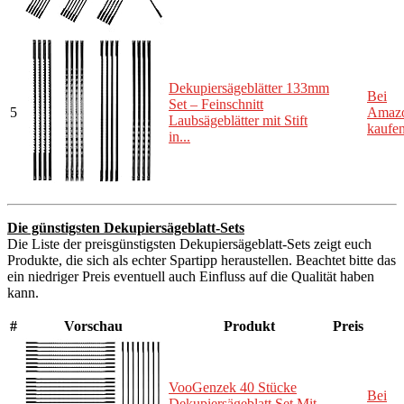
Dekupiersägeblätter 133mm
Bei
Set – Feinschnitt
5
Amaz
Laubsägeblätter mit Stift
kaufe
in...
Die günstigsten Dekupiersägeblatt-Sets
Die Liste der preisgünstigsten Dekupiersägeblatt-Sets zeigt euch
Produkte, die sich als echter Spartipp heraustellen. Beachtet bitte das
ein niedriger Preis eventuell auch Einfluss auf die Qualität haben
kann.
#
Vorschau
Produkt
Preis
VooGenzek 40 Stücke
Bei
Dekupiersägeblatt Set Mit