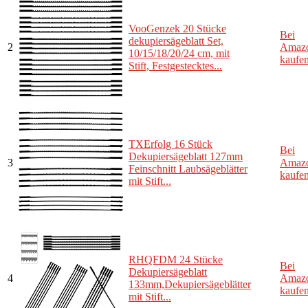
VooGenzek 20 Stücke
Bei
dekupiersägeblatt Set,
2
Amaz
10/15/18/20/24 cm, mit
kaufe
Stift, Festgestecktes...
TXErfolg 16 Stück
Bei
Dekupiersägeblatt 127mm
3
Amaz
Feinschnitt Laubsägeblätter
kaufe
mit Stift...
RHQFDM 24 Stücke
Bei
Dekupiersägeblatt
4
Amaz
133mm,Dekupiersägeblätter
kaufe
mit Stift...