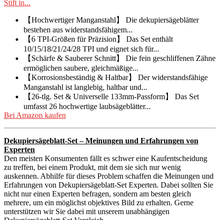
Stift in...
【Hochwertiger Manganstahl】 Die dekupiersägeblätter
bestehen aus widerstandsfähigem...
【6 TPI-Größen für Präzision】 Das Set enthält
10/15/18/21/24/28 TPI und eignet sich für...
【Schärfe & Sauberer Schnitt】 Die fein geschliffenen Zähne
ermöglichen saubere, gleichmäßige...
【Korrosionsbeständig & Haltbar】 Der widerstandsfähige
Manganstahl ist langlebig, haltbar und...
【26-tlg. Set & Universelle 133mm-Passform】 Das Set
umfasst 26 hochwertige laubsägeblätter...
Bei Amazon kaufen
Dekupiersägeblatt-Set – Meinungen und Erfahrungen von
Experten
Den meisten Konsumenten fällt es schwer eine Kaufentscheidung
zu treffen, bei einem Produkt, mit dem sie sich nur wenig
auskennen. Abhilfe für dieses Problem schaffen die Meinungen und
Erfahrungen von Dekupiersägeblatt-Set Experten. Dabei sollten Sie
nicht nur einen Experten befragen, sondern am besten gleich
mehrere, um ein möglichst objektives Bild zu erhalten. Gerne
unterstützen wir Sie dabei mit unserem unabhängigen