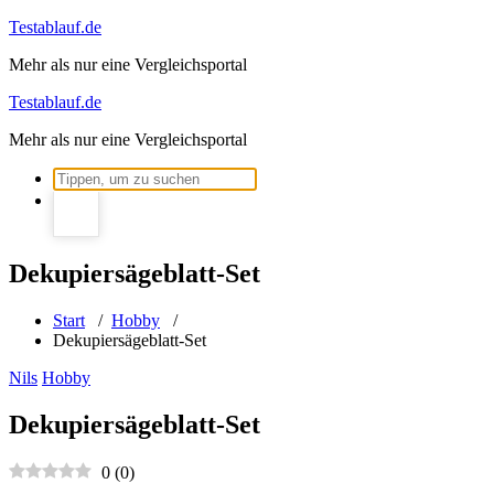
Zum
Testablauf.de
Inhalt
Mehr als nur eine Vergleichsportal
springen
Testablauf.de
Mehr als nur eine Vergleichsportal
Suchen
nach:
Dekupiersägeblatt-Set
Start
/
Hobby
/
Dekupiersägeblatt-Set
Nils
Hobby
Dekupiersägeblatt-Set
0
(
0
)