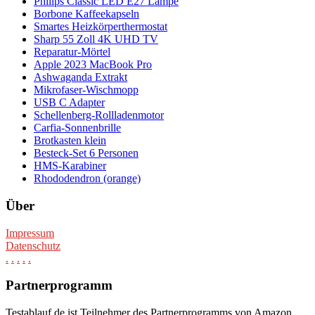
Philips Classic LED E27 Lampe
Borbone Kaffeekapseln
Smartes Heizkörperthermostat
Sharp 55 Zoll 4K UHD TV
Reparatur-Mörtel
Apple 2023 MacBook Pro
Ashwaganda Extrakt
Mikrofaser-Wischmopp
USB C Adapter
Schellenberg-Rollladenmotor
Carfia-Sonnenbrille
Brotkasten klein
Besteck-Set 6 Personen
HMS-Karabiner
Rhododendron (orange)
Über
Impressum
Datenschutz
.
.
.
.
.
Partnerprogramm
Testablauf.de ist Teilnehmer des Partnerprogramms von Amazon