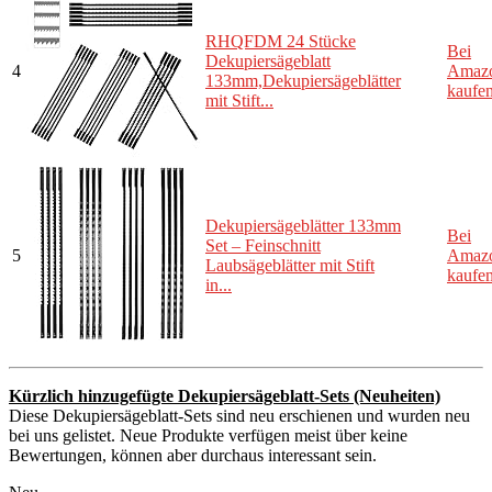
RHQFDM 24 Stücke
Bei
Dekupiersägeblatt
4
Amaz
133mm,Dekupiersägeblätter
kaufe
mit Stift...
Dekupiersägeblätter 133mm
Bei
Set – Feinschnitt
5
Amaz
Laubsägeblätter mit Stift
kaufe
in...
Kürzlich hinzugefügte Dekupiersägeblatt-Sets (Neuheiten)
Diese Dekupiersägeblatt-Sets sind neu erschienen und wurden neu
bei uns gelistet. Neue Produkte verfügen meist über keine
Bewertungen, können aber durchaus interessant sein.