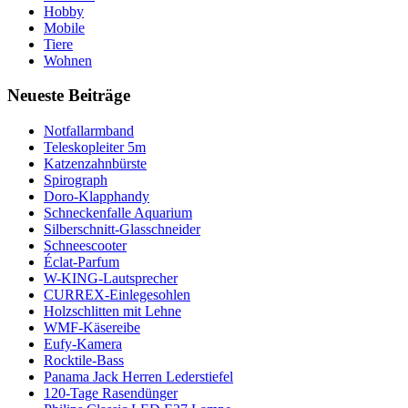
Hobby
Mobile
Tiere
Wohnen
Neueste Beiträge
Notfallarmband
Teleskopleiter 5m
Katzenzahnbürste
Spirograph
Doro-Klapphandy
Schneckenfalle Aquarium
Silberschnitt-Glasschneider
Schneescooter
Éclat-Parfum
W-KING-Lautsprecher
CURREX-Einlegesohlen
Holzschlitten mit Lehne
WMF-Käsereibe
Eufy-Kamera
Rocktile-Bass
Panama Jack Herren Lederstiefel
120-Tage Rasendünger