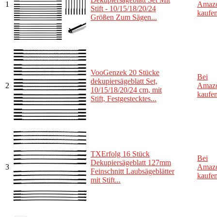
1
Amaz
Stift - 10/15/18/20/24
kaufe
Größen Zum Sägen...
VooGenzek 20 Stücke
Bei
dekupiersägeblatt Set,
2
Amaz
10/15/18/20/24 cm, mit
kaufe
Stift, Festgestecktes...
TXErfolg 16 Stück
Bei
Dekupiersägeblatt 127mm
3
Amaz
Feinschnitt Laubsägeblätter
kaufe
mit Stift...