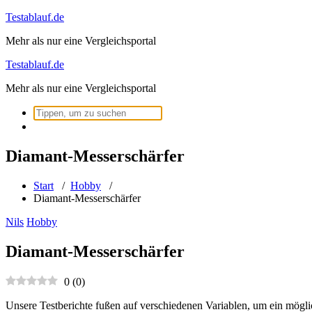
Zum
Testablauf.de
Inhalt
Mehr als nur eine Vergleichsportal
springen
Testablauf.de
Mehr als nur eine Vergleichsportal
Suchen
nach:
Diamant-Messerschärfer
Start
/
Hobby
/
Diamant-Messerschärfer
Nils
Hobby
Diamant-Messerschärfer
0
(
0
)
Unsere Testberichte fußen auf verschiedenen Variablen, um ein mögli