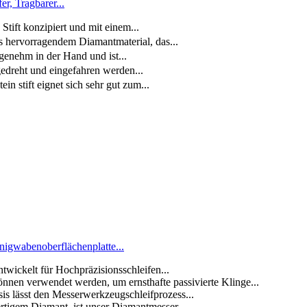
r, Tragbarer...
Stift konzipiert und mit einem...
hervorragendem Diamantmaterial, das...
enehm in der Hand und ist...
reht und eingefahren werden...
stift eignet sich sehr gut zum...
igwabenoberflächenplatte...
twickelt für Hochpräzisionsschleifen...
wendet werden, um ernsthafte passivierte Klinge...
 lässt den Messerwerkzeugschleifprozess...
m Diamant, ist unser Diamantmesser...