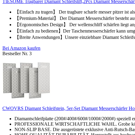
TIESOME Tragbarer Diamant Schleifstift,2Pcs Diamant Messerschärfe
【Einfach zu tragen】 Der tragbare scharfe messer pitzer ist als 
【Premium-Material】 Der Diamant Messerschärfer besteht aus 
【Ergonomisches Design】 Der wellenschliff schärfen liegt ang
【Einfach zu bedienen】Der Taschenmesserschärfer kann umged
【Breite Anwendungen】Unsere einziehbare Diamant Schleifstein 
Bei Amazon kaufen
Bestseller Nr. 3
CWOVRS Diamant Schleifstein, 5er-Set Diamant Messerschärfer Hon
Diamantschleifplatte (200#/400#/600#/1000#/2000#) speziell en
PROFESSIONALE WIRTSCHAFTLICHE WAHL. Grobe können ver
NON-SLIP BASE. Die ausgerüstete exklusive Anti-Rutsch-Basis
HOHE QUALITÄT DURABILITÄT. Hergestellt aus hochwertige