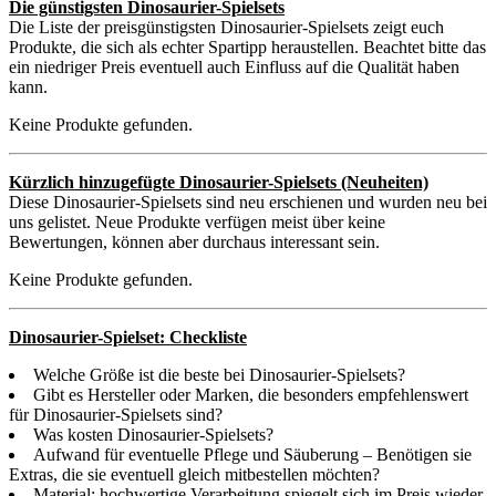
Die günstigsten Dinosaurier-Spielsets
Die Liste der preisgünstigsten Dinosaurier-Spielsets zeigt euch
Produkte, die sich als echter Spartipp heraustellen. Beachtet bitte das
ein niedriger Preis eventuell auch Einfluss auf die Qualität haben
kann.
Keine Produkte gefunden.
Kürzlich hinzugefügte Dinosaurier-Spielsets (Neuheiten)
Diese Dinosaurier-Spielsets sind neu erschienen und wurden neu bei
uns gelistet. Neue Produkte verfügen meist über keine
Bewertungen, können aber durchaus interessant sein.
Keine Produkte gefunden.
Dinosaurier-Spielset: Checkliste
Welche Größe ist die beste bei Dinosaurier-Spielsets?
Gibt es Hersteller oder Marken, die besonders empfehlenswert
für Dinosaurier-Spielsets sind?
Was kosten Dinosaurier-Spielsets?
Aufwand für eventuelle Pflege und Säuberung – Benötigen sie
Extras, die sie eventuell gleich mitbestellen möchten?
Material: hochwertige Verarbeitung spiegelt sich im Preis wieder,