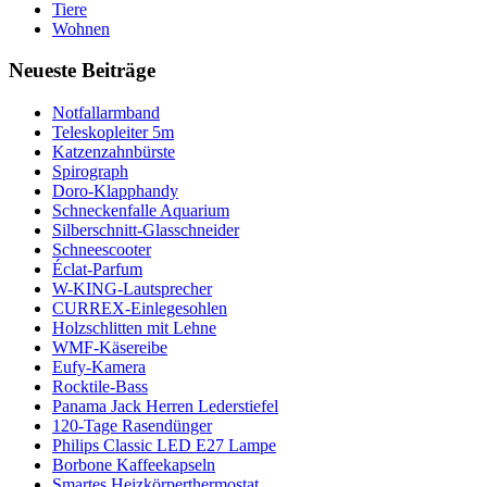
Tiere
Wohnen
Neueste Beiträge
Notfallarmband
Teleskopleiter 5m
Katzenzahnbürste
Spirograph
Doro-Klapphandy
Schneckenfalle Aquarium
Silberschnitt-Glasschneider
Schneescooter
Éclat-Parfum
W-KING-Lautsprecher
CURREX-Einlegesohlen
Holzschlitten mit Lehne
WMF-Käsereibe
Eufy-Kamera
Rocktile-Bass
Panama Jack Herren Lederstiefel
120-Tage Rasendünger
Philips Classic LED E27 Lampe
Borbone Kaffeekapseln
Smartes Heizkörperthermostat