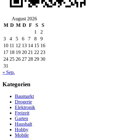
August 2026
M
D
M
D
F
S
S
1
2
3
4
5
6
7
8
9
10
11
12
13
14
15
16
17
18
19
20
21
22
23
24
25
26
27
28
29
30
31
« Sep.
Kategorien
Baumarkt
Drogerie
Elektronik
Freizeit
Garten
Haushalt
Hobby
Mobile