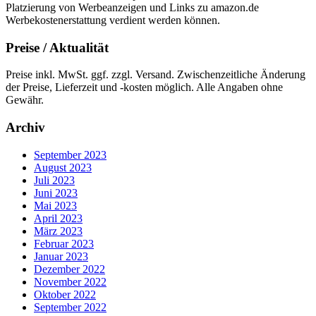
Platzierung von Werbeanzeigen und Links zu amazon.de
Werbekostenerstattung verdient werden können.
Preise / Aktualität
Preise inkl. MwSt. ggf. zzgl. Versand. Zwischenzeitliche Änderung
der Preise, Lieferzeit und -kosten möglich. Alle Angaben ohne
Gewähr.
Archiv
September 2023
August 2023
Juli 2023
Juni 2023
Mai 2023
April 2023
März 2023
Februar 2023
Januar 2023
Dezember 2022
November 2022
Oktober 2022
September 2022