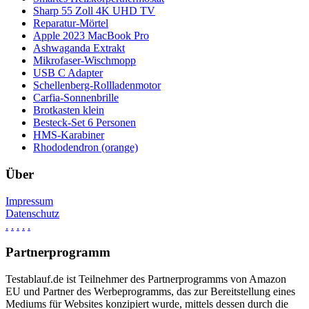
Sharp 55 Zoll 4K UHD TV
Reparatur-Mörtel
Apple 2023 MacBook Pro
Ashwaganda Extrakt
Mikrofaser-Wischmopp
USB C Adapter
Schellenberg-Rollladenmotor
Carfia-Sonnenbrille
Brotkasten klein
Besteck-Set 6 Personen
HMS-Karabiner
Rhododendron (orange)
Über
Impressum
Datenschutz
.
.
.
.
.
Partnerprogramm
Testablauf.de ist Teilnehmer des Partnerprogramms von Amazon
EU und Partner des Werbeprogramms, das zur Bereitstellung eines
Mediums für Websites konzipiert wurde, mittels dessen durch die