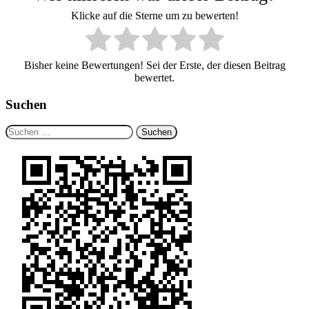
Klicke auf die Sterne um zu bewerten!
Bisher keine Bewertungen! Sei der Erste, der diesen Beitrag
bewertet.
Suchen
Suchen
nach: