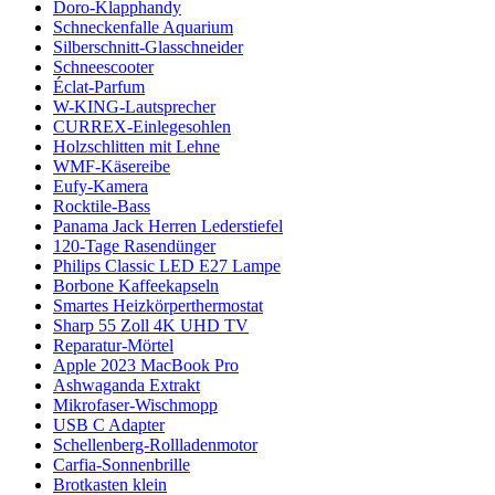
Doro-Klapphandy
Schneckenfalle Aquarium
Silberschnitt-Glasschneider
Schneescooter
Éclat-Parfum
W-KING-Lautsprecher
CURREX-Einlegesohlen
Holzschlitten mit Lehne
WMF-Käsereibe
Eufy-Kamera
Rocktile-Bass
Panama Jack Herren Lederstiefel
120-Tage Rasendünger
Philips Classic LED E27 Lampe
Borbone Kaffeekapseln
Smartes Heizkörperthermostat
Sharp 55 Zoll 4K UHD TV
Reparatur-Mörtel
Apple 2023 MacBook Pro
Ashwaganda Extrakt
Mikrofaser-Wischmopp
USB C Adapter
Schellenberg-Rollladenmotor
Carfia-Sonnenbrille
Brotkasten klein