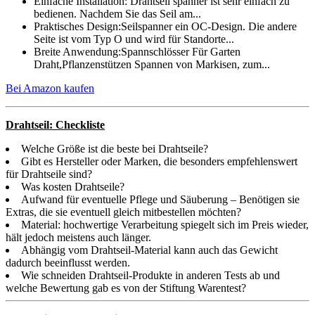
Einfache Installation: Drahtseil spanner ist sehr einfach zu
bedienen. Nachdem Sie das Seil am...
Praktisches Design:Seilspanner ein OC-Design. Die andere
Seite ist vom Typ O und wird für Standorte...
Breite Anwendung:Spannschlösser Für Garten
Draht,Pflanzenstützen Spannen von Markisen, zum...
Bei Amazon kaufen
Drahtseil: Checkliste
Welche Größe ist die beste bei Drahtseile?
Gibt es Hersteller oder Marken, die besonders empfehlenswert
für Drahtseile sind?
Was kosten Drahtseile?
Aufwand für eventuelle Pflege und Säuberung – Benötigen sie
Extras, die sie eventuell gleich mitbestellen möchten?
Material: hochwertige Verarbeitung spiegelt sich im Preis wieder,
hält jedoch meistens auch länger.
Abhängig vom Drahtseil-Material kann auch das Gewicht
dadurch beeinflusst werden.
Wie schneiden Drahtseil-Produkte in anderen Tests ab und
welche Bewertung gab es von der Stiftung Warentest?