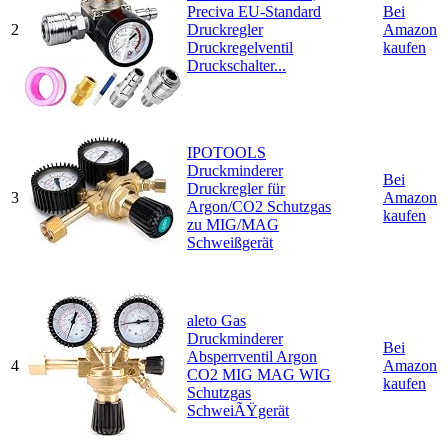
Preciva EU-Standard
Bei
2
Druckregler
Amazon
Druckregelventil
kaufen
Druckschalter...
IPOTOOLS
Druckminderer
Bei
Druckregler für
3
Amazon
Argon/CO2 Schutzgas
kaufen
zu MIG/MAG
Schweißgerät
aleto Gas
Druckminderer
Bei
Absperrventil Argon
4
Amazon
CO2 MIG MAG WIG
kaufen
Schutzgas
SchweiÃŸgerät