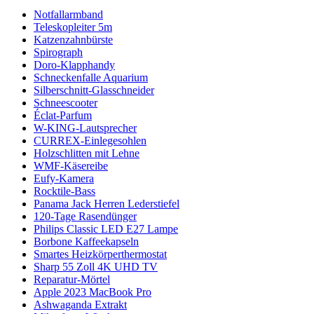
Notfallarmband
Teleskopleiter 5m
Katzenzahnbürste
Spirograph
Doro-Klapphandy
Schneckenfalle Aquarium
Silberschnitt-Glasschneider
Schneescooter
Éclat-Parfum
W-KING-Lautsprecher
CURREX-Einlegesohlen
Holzschlitten mit Lehne
WMF-Käsereibe
Eufy-Kamera
Rocktile-Bass
Panama Jack Herren Lederstiefel
120-Tage Rasendünger
Philips Classic LED E27 Lampe
Borbone Kaffeekapseln
Smartes Heizkörperthermostat
Sharp 55 Zoll 4K UHD TV
Reparatur-Mörtel
Apple 2023 MacBook Pro
Ashwaganda Extrakt