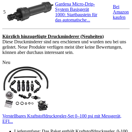
Gardena Micro-Drip-
Bei
System Basisgerät
5
Amazon
1000: Startbaustein für
kaufen
das automatische...
Kürzlich hinzugefügte Druckminderer (Neuheiten)
Diese Druckminderer sind neu erschienen und wurden neu bei uns
gelistet. Neue Produkte verfügen meist über keine Bewertungen,
können aber durchaus interessant sein.
Neu
Verstellbares Kraftstoffdruckregler-Set 0–100 psi mit Messgerät,
EFI...
Lieferumfang: Das Paket enthält Kraftstoffdruckregler, 0-100