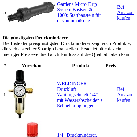
Gardena Micro-Drip-
Bei
System Basisgerät
5
Amazon
1000: Startbaustein für
kaufen
das automatische...
Die günstigsten Druckminderer
Die Liste der preisgünstigsten Druckminderer zeigt euch Produkte,
die sich als echter Spartipp heraustellen. Beachtet bitte das ein
niedriger Preis eventuell auch Einfluss auf die Qualität haben kann.
#
Vorschau
Produkt
Preis
WELDINGER
Druckluft-
Bei
1
Wartungseinheit 1/4"
Amazon
mit Wasserabscheider +
kaufen
Schnellkupplungen
1/4" Druckminderer,