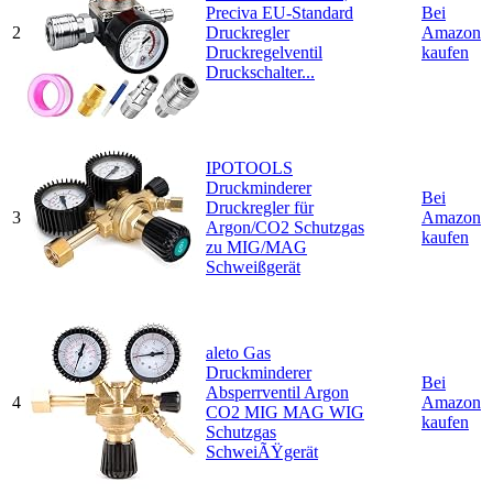
Preciva EU-Standard
Bei
2
Druckregler
Amazon
Druckregelventil
kaufen
Druckschalter...
IPOTOOLS
Druckminderer
Bei
Druckregler für
3
Amazon
Argon/CO2 Schutzgas
kaufen
zu MIG/MAG
Schweißgerät
aleto Gas
Druckminderer
Bei
Absperrventil Argon
4
Amazon
CO2 MIG MAG WIG
kaufen
Schutzgas
SchweiÃŸgerät