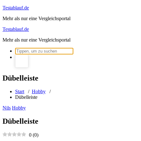
Zum
Testablauf.de
Inhalt
Mehr als nur eine Vergleichsportal
springen
Testablauf.de
Mehr als nur eine Vergleichsportal
Suchen
nach:
Dübelleiste
Start
/
Hobby
/
Dübelleiste
Nils
Hobby
Dübelleiste
0
(
0
)