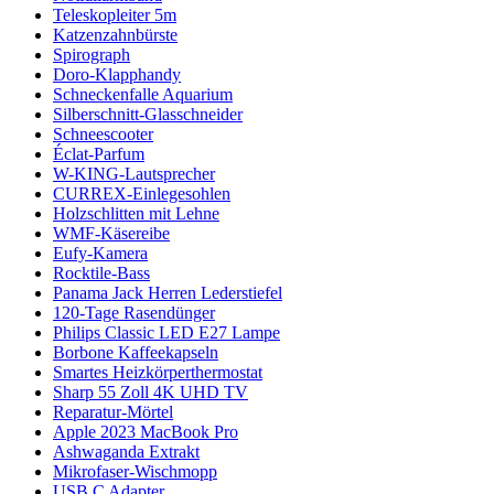
Teleskopleiter 5m
Katzenzahnbürste
Spirograph
Doro-Klapphandy
Schneckenfalle Aquarium
Silberschnitt-Glasschneider
Schneescooter
Éclat-Parfum
W-KING-Lautsprecher
CURREX-Einlegesohlen
Holzschlitten mit Lehne
WMF-Käsereibe
Eufy-Kamera
Rocktile-Bass
Panama Jack Herren Lederstiefel
120-Tage Rasendünger
Philips Classic LED E27 Lampe
Borbone Kaffeekapseln
Smartes Heizkörperthermostat
Sharp 55 Zoll 4K UHD TV
Reparatur-Mörtel
Apple 2023 MacBook Pro
Ashwaganda Extrakt
Mikrofaser-Wischmopp
USB C Adapter