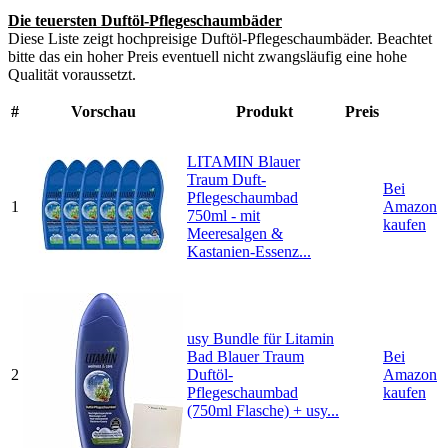
Die teuersten Duftöl-Pflegeschaumbäder
Diese Liste zeigt hochpreisige Duftöl-Pflegeschaumbäder. Beachtet
bitte das ein hoher Preis eventuell nicht zwangsläufig eine hohe
Qualität voraussetzt.
#
Vorschau
Produkt
Preis
LITAMIN Blauer
Traum Duft-
Bei
Pflegeschaumbad
1
Amazon
750ml - mit
kaufen
Meeresalgen &
Kastanien-Essenz...
usy Bundle für Litamin
Bad Blauer Traum
Bei
2
Duftöl-
Amazon
Pflegeschaumbad
kaufen
(750ml Flasche) + usy...