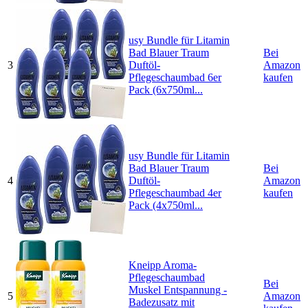
usy Bundle für Litamin
Bad Blauer Traum
Bei
3
Duftöl-
Amazon
Pflegeschaumbad 6er
kaufen
Pack (6x750ml...
usy Bundle für Litamin
Bad Blauer Traum
Bei
4
Duftöl-
Amazon
Pflegeschaumbad 4er
kaufen
Pack (4x750ml...
Kneipp Aroma-
Pflegeschaumbad
Bei
Muskel Entspannung -
5
Amazon
Badezusatz mit