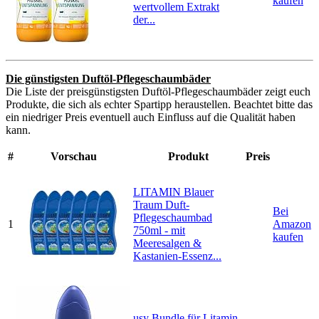
kaufen
wertvollem Extrakt
der...
Die günstigsten Duftöl-Pflegeschaumbäder
Die Liste der preisgünstigsten Duftöl-Pflegeschaumbäder zeigt euch
Produkte, die sich als echter Spartipp heraustellen. Beachtet bitte das
ein niedriger Preis eventuell auch Einfluss auf die Qualität haben
kann.
#
Vorschau
Produkt
Preis
LITAMIN Blauer
Traum Duft-
Bei
Pflegeschaumbad
1
Amazon
750ml - mit
kaufen
Meeresalgen &
Kastanien-Essenz...
usy Bundle für Litamin