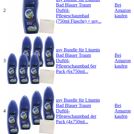
Bad Blauer Traum
Bei
2
Duftöl-
Amazon
Pflegeschaumbad
kaufen
(750ml Flasche) + usy...
usy Bundle für Litamin
Bad Blauer Traum
Bei
3
Duftöl-
Amazon
Pflegeschaumbad 6er
kaufen
Pack (6x750ml...
usy Bundle für Litamin
Bad Blauer Traum
Bei
4
Duftöl-
Amazon
Pflegeschaumbad 4er
kaufen
Pack (4x750ml...