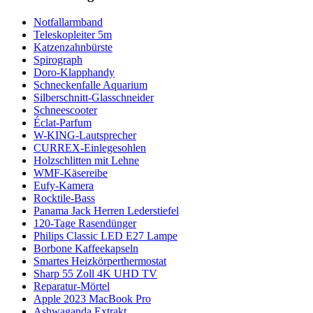
Notfallarmband
Teleskopleiter 5m
Katzenzahnbürste
Spirograph
Doro-Klapphandy
Schneckenfalle Aquarium
Silberschnitt-Glasschneider
Schneescooter
Éclat-Parfum
W-KING-Lautsprecher
CURREX-Einlegesohlen
Holzschlitten mit Lehne
WMF-Käsereibe
Eufy-Kamera
Rocktile-Bass
Panama Jack Herren Lederstiefel
120-Tage Rasendünger
Philips Classic LED E27 Lampe
Borbone Kaffeekapseln
Smartes Heizkörperthermostat
Sharp 55 Zoll 4K UHD TV
Reparatur-Mörtel
Apple 2023 MacBook Pro
Ashwaganda Extrakt