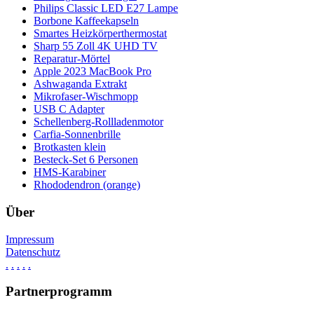
Philips Classic LED E27 Lampe
Borbone Kaffeekapseln
Smartes Heizkörperthermostat
Sharp 55 Zoll 4K UHD TV
Reparatur-Mörtel
Apple 2023 MacBook Pro
Ashwaganda Extrakt
Mikrofaser-Wischmopp
USB C Adapter
Schellenberg-Rollladenmotor
Carfia-Sonnenbrille
Brotkasten klein
Besteck-Set 6 Personen
HMS-Karabiner
Rhododendron (orange)
Über
Impressum
Datenschutz
.
.
.
.
.
Partnerprogramm