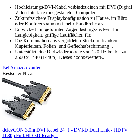
Hochleistungs-DVI-Kabel verbindet einen mit DVI (Digital
Video Interface) ausgestatteten Computer...
Zukunftssichere Displaykonfiguration zu Hause, im Büro
oder Konferenzraum mit mehr Bandbreite als...
Entwickelt mit geformten Zugentlastungssteckern für
Langlebigkeit, griffige Laufflächen für...
Die Kombination aus vergoldeten Steckern, blanken
Kupferleitern, Folien- und Geflechtabschirmung...
Unterstützt eine Bildwiederholrate von 120 Hz bei bis zu
2560 x 1440 (1440p). Dieses hochbewertete...
Bei Amazon kaufen
Bestseller Nr. 2
deleyCON 3,0m DVI Kabel 24+1 - DVI-D Dual Link - HDTV
1080p Full-HD 3D Ready...