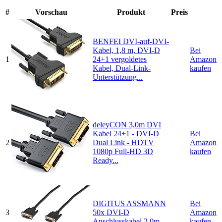
#
Vorschau
Produkt
Preis
BENFEI DVI-auf-DVI-
Kabel, 1,8 m, DVI-D
Bei
1
24+1 vergoldetes
Amazon
Kabel, Dual-Link-
kaufen
Unterstützung...
deleyCON 3,0m DVI
Kabel 24+1 - DVI-D
Bei
2
Dual Link - HDTV
Amazon
1080p Full-HD 3D
kaufen
Ready...
DIGITUS ASSMANN
Bei
3
50x DVI-D
Amazon
Anschlusskabel 2,0m
kaufen