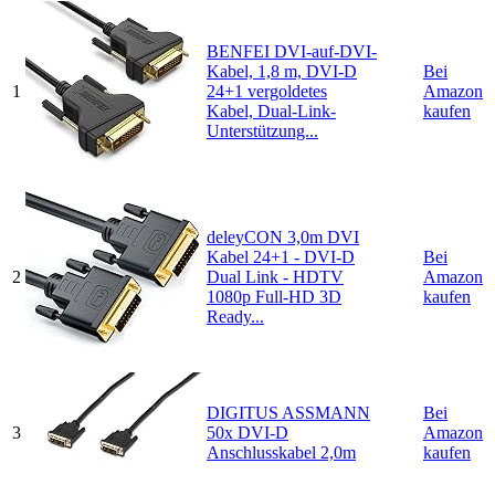
BENFEI DVI-auf-DVI-
Kabel, 1,8 m, DVI-D
Bei
1
24+1 vergoldetes
Amazon
Kabel, Dual-Link-
kaufen
Unterstützung...
deleyCON 3,0m DVI
Kabel 24+1 - DVI-D
Bei
2
Dual Link - HDTV
Amazon
1080p Full-HD 3D
kaufen
Ready...
DIGITUS ASSMANN
Bei
3
50x DVI-D
Amazon
Anschlusskabel 2,0m
kaufen