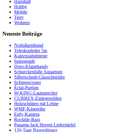
Haushalt
Hobby
Mobile
Tiere
Wohnen
Neueste Beiträge
Notfallarmband
Teleskopleiter 5m
Katzenzahnbürste
Spirograph
Doro-Klapphandy
Schneckenfalle Aquarium
Silberschnitt-Glasschneider
Schneescooter
Éclat-Parfum
W-KING-Lautsprecher
CURREX-Einlegesohlen
Holzschlitten mit Lehne
WMF-Käsereibe
Eufy-Kamera
Rocktile-Bass
Panama Jack Herren Lederstiefel
120-Tage Rasendünger