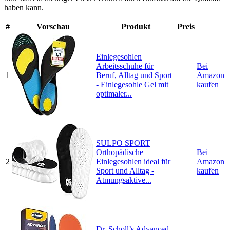
haben kann.
#
Vorschau
Produkt
Preis
Einlegesohlen
Arbeitsschuhe für
Bei
1
Beruf, Alltag und Sport
Amazon
- Einlegesohle Gel mit
kaufen
optimaler...
SULPO SPORT
Orthopädische
Bei
2
Einlegesohlen ideal für
Amazon
Sport und Alltag -
kaufen
Atmungsaktive...
Dr. Scholl’s Advanced