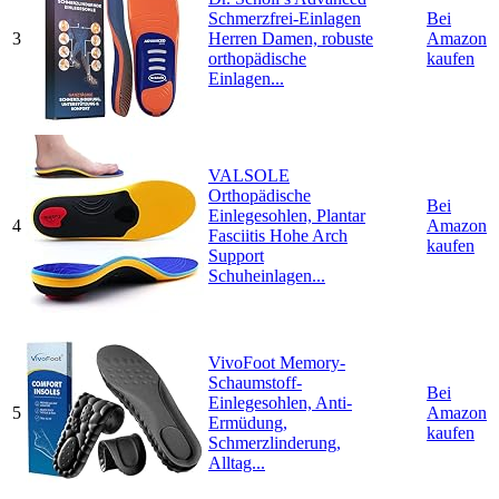
Schmerzfrei-Einlagen
Bei
3
Herren Damen, robuste
Amazon
orthopädische
kaufen
Einlagen...
VALSOLE
Orthopädische
Bei
Einlegesohlen, Plantar
4
Amazon
Fasciitis Hohe Arch
kaufen
Support
Schuheinlagen...
VivoFoot Memory-
Schaumstoff-
Bei
Einlegesohlen, Anti-
5
Amazon
Ermüdung,
kaufen
Schmerzlinderung,
Alltag...