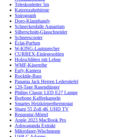
Teleskopleiter 5m
Katzenzahnbürste
Spirograph
Doro-Klapphandy
Schneckenfalle Aquarium
Silberschnitt-Glasschneider
Schneescooter
Éclat-Parfum
W-KING-Lautsprecher
CURREX-Einlegesohlen
Holzschlitten mit Lehne
WMF-Käsereibe
Eufy-Kamera
Rocktile-Bass
Panama Jack Herren Lederstiefel
120-Tage Rasendünger
Philips Classic LED E27 Lampe
Borbone Kaffeekapseln
Smartes Heizkörperthermostat
Sharp 55 Zoll 4K UHD TV
Reparatur-Mörtel
Apple 2023 MacBook Pro
Ashwaganda Extrakt
Mikrofaser-Wischmopp
USB C Adapter