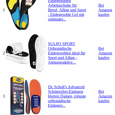
Einlegesohlen
Arbeitsschuhe für
Bei
1
Beruf, Alltag und Sport
Amazon
- Einlegesohle Gel mit
kaufen
optimaler...
SULPO SPORT
Orthopädische
Bei
2
Einlegesohlen ideal für
Amazon
Sport und Alltag -
kaufen
Atmungsaktive...
Dr. Scholl’s Advanced
Schmerzfrei-Einlagen
Bei
3
Herren Damen, robuste
Amazon
orthopädische
kaufen
Einlagen...