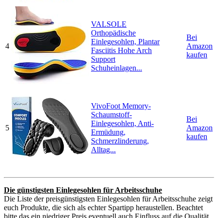
VALSOLE
Orthopädische
Bei
Einlegesohlen, Plantar
4
Amazon
Fasciitis Hohe Arch
kaufen
Support
Schuheinlagen...
VivoFoot Memory-
Schaumstoff-
Bei
Einlegesohlen, Anti-
5
Amazon
Ermüdung,
kaufen
Schmerzlinderung,
Alltag...
Die günstigsten Einlegesohlen für Arbeitsschuhe
Die Liste der preisgünstigsten Einlegesohlen für Arbeitsschuhe zeigt
euch Produkte, die sich als echter Spartipp heraustellen. Beachtet
bitte das ein niedriger Preis eventuell auch Einfluss auf die Qualität