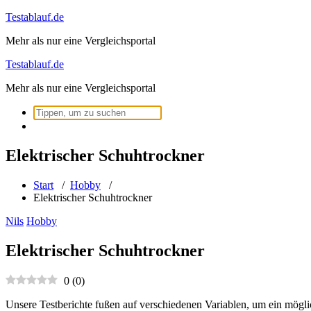
Zum
Testablauf.de
Inhalt
Mehr als nur eine Vergleichsportal
springen
Testablauf.de
Mehr als nur eine Vergleichsportal
Suchen
nach:
Elektrischer Schuhtrockner
Start
/
Hobby
/
Elektrischer Schuhtrockner
Nils
Hobby
Elektrischer Schuhtrockner
0
(
0
)
Unsere Testberichte fußen auf verschiedenen Variablen, um ein mögli