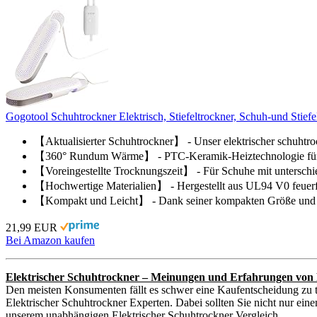
Gogotool Schuhtrockner Elektrisch, Stiefeltrockner, Schuh-und Stief
【Aktualisierter Schuhtrockner】 - Unser elektrischer schuhtro
【360° Rundum Wärme】 - PTC-Keramik-Heiztechnologie für Sic
【Voreingestellte Trocknungszeit】 - Für Schuhe mit unterschie
【Hochwertige Materialien】 - Hergestellt aus UL94 V0 feuerfe
【Kompakt und Leicht】 - Dank seiner kompakten Größe und lei
21,99 EUR
Bei Amazon kaufen
Elektrischer Schuhtrockner – Meinungen und Erfahrungen von
Den meisten Konsumenten fällt es schwer eine Kaufentscheidung zu t
Elektrischer Schuhtrockner Experten. Dabei sollten Sie nicht nur eine
unserem unabhängigen Elektrischer Schuhtrockner Vergleich.