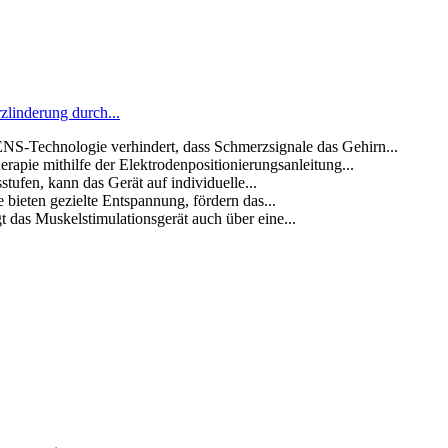
linderung durch...
logie verhindert, dass Schmerzsignale das Gehirn...
ithilfe der Elektrodenpositionierungsanleitung...
en, kann das Gerät auf individuelle...
n gezielte Entspannung, fördern das...
Muskelstimulationsgerät auch über eine...