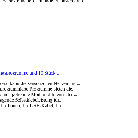
r's Function" mit individualisierbaren...
gsprogramme und 10 Stück...
rät kann die sensorischen Nerven und...
programmierte Programme bieten die...
nen getrennte Modi und Intensitäten...
gende Selbstklebeleistung für...
 x Pouch, 1 x USB-Kabel, 1 x...