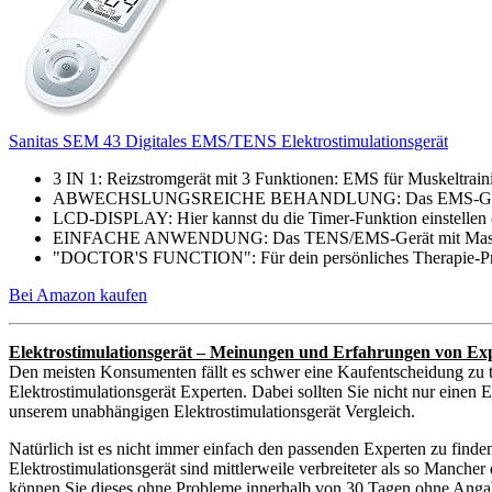
Sanitas SEM 43 Digitales EMS/TENS Elektrostimulationsgerät
3 IN 1: Reizstromgerät mit 3 Funktionen: EMS für Muskeltrain
ABWECHSLUNGSREICHE BEHANDLUNG: Das EMS-Gerät SEM 4
LCD-DISPLAY: Hier kannst du die Timer-Funktion einstellen (z
EINFACHE ANWENDUNG: Das TENS/EMS-Gerät mit Massagefunk
"DOCTOR'S FUNCTION": Für dein persönliches Therapie-Pro
Bei Amazon kaufen
Elektrostimulationsgerät – Meinungen und Erfahrungen von Ex
Den meisten Konsumenten fällt es schwer eine Kaufentscheidung zu t
Elektrostimulationsgerät Experten. Dabei sollten Sie nicht nur einen 
unserem unabhängigen Elektrostimulationsgerät Vergleich.
Natürlich ist es nicht immer einfach den passenden Experten zu find
Elektrostimulationsgerät sind mittlerweile verbreiteter als so Manche
können Sie dieses ohne Probleme innerhalb von 30 Tagen ohne Angabe