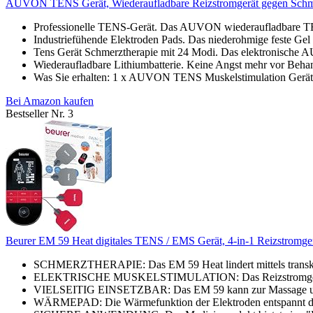
AUVON TENS Gerät, Wiederaufladbare Reizstromgerät gegen Schme
Professionelle TENS-Gerät. Das AUVON wiederaufladbare TE
Industriefühende Elektroden Pads. Das niederohmige feste Ge
Tens Gerät Schmerztherapie mit 24 Modi. Das elektronisch
Wiederaufladbare Lithiumbatterie. Keine Angst mehr vor Behan
Was Sie erhalten: 1 x AUVON TENS Muskelstimulation Gerät,
Bei Amazon kaufen
Bestseller Nr. 3
Beurer EM 59 Heat digitales TENS / EMS Gerät, 4-in-1 Reizstromgerä
SCHMERZTHERAPIE: Das EM 59 Heat lindert mittels transkuta
ELEKTRISCHE MUSKELSTIMULATION: Das Reizstromgerät ve
VIELSEITIG EINSETZBAR: Das EM 59 kann zur Massage und 
WÄRMEPAD: Die Wärmefunktion der Elektroden entspannt den 