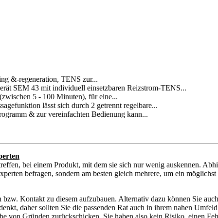
ing &-regeneration, TENS zur...
3 mit individuell einsetzbaren Reizstrom-TENS...
wischen 5 - 100 Minuten), für eine...
tion lässt sich durch 2 getrennt regelbare...
gramm & zur vereinfachten Bedienung kann...
perten
reffen, bei einem Produkt, mit dem sie sich nur wenig auskennen. Abh
Experten befragen, sondern am besten gleich mehrere, um ein möglichst 
en bzw. Kontakt zu diesem aufzubauen. Alternativ dazu können Sie auch
r denkt, daher sollten Sie die passenden Rat auch in ihrem nahen Umfeld
 von Gründen zurückschicken. Sie haben also kein Risiko, einen Fehlk