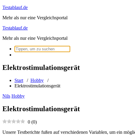
Zum
Testablauf.de
Inhalt
Mehr als nur eine Vergleichsportal
springen
Testablauf.de
Mehr als nur eine Vergleichsportal
Suchen
nach:
Elektrostimulationsgerät
Start
/
Hobby
/
Elektrostimulationsgerät
Nils
Hobby
Elektrostimulationsgerät
0
(
0
)
Unsere Testberichte fußen auf verschiedenen Variablen, um ein mögli