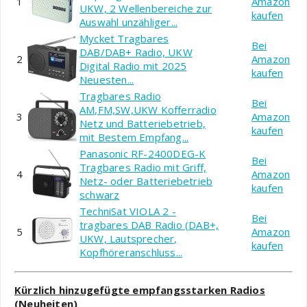
1
Amazon
UKW, 2 Wellenbereiche zur
kaufen
Auswahl unzähliger...
Mycket Tragbares
Bei
DAB/DAB+ Radio, UKW
2
Amazon
Digital Radio mit 2025
kaufen
Neuesten...
Tragbares Radio
Bei
AM,FM,SW,UKW Kofferradio
3
Amazon
Netz und Batteriebetrieb,
kaufen
mit Bestem Empfang...
Panasonic RF-2400DEG-K
Bei
Tragbares Radio mit Griff,
4
Amazon
Netz- oder Batteriebetrieb
kaufen
schwarz
TechniSat VIOLA 2 -
Bei
tragbares DAB Radio (DAB+,
5
Amazon
UKW, Lautsprecher,
kaufen
Kopfhöreranschluss...
Kürzlich hinzugefügte empfangsstarken Radios
(Neuheiten)