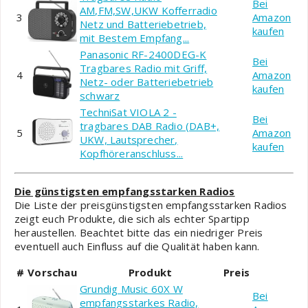
Bei
AM,FM,SW,UKW Kofferradio
3
Amazon
Netz und Batteriebetrieb,
kaufen
mit Bestem Empfang...
Panasonic RF-2400DEG-K
Bei
Tragbares Radio mit Griff,
4
Amazon
Netz- oder Batteriebetrieb
kaufen
schwarz
TechniSat VIOLA 2 -
Bei
tragbares DAB Radio (DAB+,
5
Amazon
UKW, Lautsprecher,
kaufen
Kopfhöreranschluss...
Die günstigsten empfangsstarken Radios
Die Liste der preisgünstigsten empfangsstarken Radios
zeigt euch Produkte, die sich als echter Spartipp
heraustellen. Beachtet bitte das ein niedriger Preis
eventuell auch Einfluss auf die Qualität haben kann.
#
Vorschau
Produkt
Preis
Grundig Music 60X W
Bei
empfangsstarkes Radio,