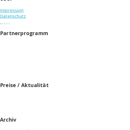
Impressum
Datenschutz
.
.
.
.
.
Partnerprogramm
Testablauf.de ist Teilnehmer des Partnerprogramms von
Amazon EU und Partner des Werbeprogramms, das zur
Bereitstellung eines Mediums für Websites konzipiert wurde,
mittels dessen durch die Platzierung von Werbeanzeigen und
Links zu amazon.de Werbekostenerstattung verdient werden
können.
Preise / Aktualität
Preise inkl. MwSt. ggf. zzgl. Versand. Zwischenzeitliche
Änderung der Preise, Lieferzeit und -kosten möglich. Alle
Angaben ohne Gewähr.
Archiv