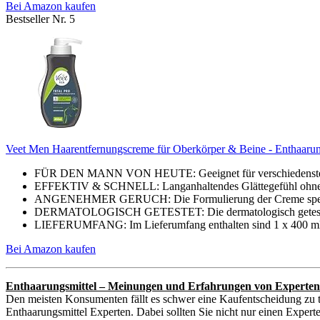
Bei Amazon kaufen
Bestseller Nr. 5
Veet Men Haarentfernungscreme für Oberkörper & Beine - Enthaarun
FÜR DEN MANN VON HEUTE: Geeignet für verschiedenste Bo
EFFEKTIV & SCHNELL: Langanhaltendes Glättegefühl ohne Ras
ANGENEHMER GERUCH: Die Formulierung der Creme spendet 
DERMATOLOGISCH GETESTET: Die dermatologisch getestete V
LIEFERUMFANG: Im Lieferumfang enthalten sind 1 x 400 ml 
Bei Amazon kaufen
Enthaarungsmittel – Meinungen und Erfahrungen von Experten
Den meisten Konsumenten fällt es schwer eine Kaufentscheidung zu t
Enthaarungsmittel Experten. Dabei sollten Sie nicht nur einen Expert