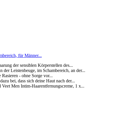
mbereich, für Männer...
g der sensiblen Körperstellen des...
 Leistenbeuge, im Schambereich, an der...
sieren - ohne Sorge vor...
u bei, dass sich deine Haut nach der...
eet Men Intim-Haarentfernungscreme, 1 x...