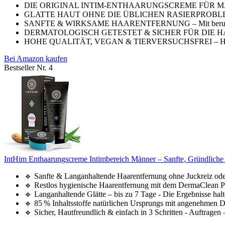
DIE ORIGINAL INTIM-ENTHAARUNGSCREME FÜR MÄNNER – S
GLATTE HAUT OHNE DIE ÜBLICHEN RASIERPROBLEME – Gen
SANFTE & WIRKSAME HAARENTFERNUNG – Mit beruhigenden
DERMATOLOGISCH GETESTET & SICHER FÜR DIE HAUT – Der
HOHE QUALITÄT, VEGAN & TIERVERSUCHSFREI – Hergestel
Bei Amazon kaufen
Bestseller Nr. 4
IntHim Enthaarungscreme Intimbereich Männer – Sanfte, Gründliche
🔹 Sanfte & Langanhaltende Haarentfernung ohne Juckreiz ode
🔹 Restlos hygienische Haarentfernung mit dem DermaClean Pr
🔹 Langanhaltende Glätte – bis zu 7 Tage - Die Ergebnisse halte
🔹 85 % Inhaltsstoffe natürlichen Ursprungs mit angenehmen Duf
🔹 Sicher, Hautfreundlich & einfach in 3 Schritten - Auftragen