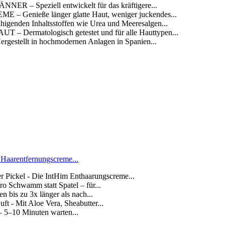
peziell entwickelt für das kräftigere...
ieße länger glatte Haut, weniger juckendes...
 Inhaltsstoffen wie Urea und Meeresalgen...
matologisch getestet und für alle Hauttypen...
lt in hochmodernen Anlagen in Spanien...
 Haarentfernungscreme...
r Pickel - Die IntHim Enthaarungscreme...
o Schwamm statt Spatel – für...
n bis zu 3x länger als nach...
t - Mit Aloe Vera, Sheabutter...
 – 5–10 Minuten warten...