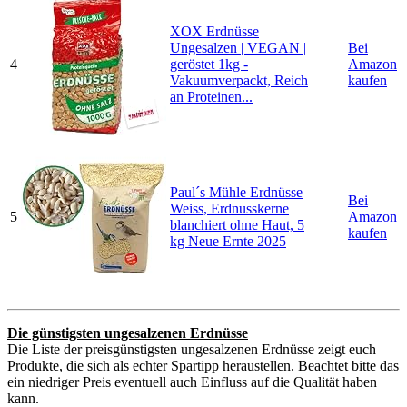
XOX Erdnüsse
Ungesalzen | VEGAN |
Bei
4
geröstet 1kg -
Amazon
Vakuumverpackt, Reich
kaufen
an Proteinen...
Paul´s Mühle Erdnüsse
Bei
Weiss, Erdnusskerne
5
Amazon
blanchiert ohne Haut, 5
kaufen
kg Neue Ernte 2025
Die günstigsten ungesalzenen Erdnüsse
Die Liste der preisgünstigsten ungesalzenen Erdnüsse zeigt euch
Produkte, die sich als echter Spartipp heraustellen. Beachtet bitte das
ein niedriger Preis eventuell auch Einfluss auf die Qualität haben
kann.