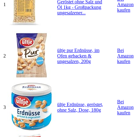
Geröstet ohne Salz und
1
Amazon
Öl 1kg - Großpackung
kaufen
ungesalzener...
ültje pur Erdnüsse, im
Bei
2
Ofen gebacken &
Amazon
ungesalzen, 200g
kaufen
Bei
ültje Erdnüsse, geröstet,
3
Amazon
ohne Salz, Dose, 180g
kaufen