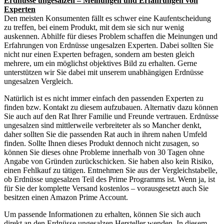
Erdnüsse ungesalzen – Meinungen und Erfahrungen von
Experten
Den meisten Konsumenten fällt es schwer eine Kaufentscheidung
zu treffen, bei einem Produkt, mit dem sie sich nur wenig
auskennen. Abhilfe für dieses Problem schaffen die Meinungen und
Erfahrungen von Erdnüsse ungesalzen Experten. Dabei sollten Sie
nicht nur einen Experten befragen, sondern am besten gleich
mehrere, um ein möglichst objektives Bild zu erhalten. Gerne
unterstützen wir Sie dabei mit unserem unabhängigen Erdnüsse
ungesalzen Vergleich.
Natürlich ist es nicht immer einfach den passenden Experten zu
finden bzw. Kontakt zu diesem aufzubauen. Alternativ dazu können
Sie auch auf den Rat Ihrer Familie und Freunde vertrauen. Erdnüsse
ungesalzen sind mittlerweile verbreiteter als so Mancher denkt,
daher sollten Sie die passenden Rat auch in ihrem nahen Umfeld
finden. Sollte Ihnen dieses Produkt dennoch nicht zusagen, so
können Sie dieses ohne Probleme innerhalb von 30 Tagen ohne
Angabe von Gründen zurückschicken. Sie haben also kein Risiko,
einen Fehlkauf zu tätigen. Entnehmen Sie aus der Vergleichstabelle,
ob Erdnüsse ungesalzen Teil des Prime Programms ist. Wenn ja, ist
für Sie der komplette Versand kostenlos – vorausgesetzt auch Sie
besitzen einen Amazon Prime Account.
Um passende Informationen zu erhalten, können Sie sich auch
direkt an den Erdnüsse ungesalzen Hersteller wenden. In diesem