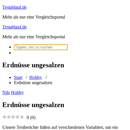
Zum
Testablauf.de
Inhalt
Mehr als nur eine Vergleichsportal
springen
Testablauf.de
Mehr als nur eine Vergleichsportal
Suchen
nach:
Erdnüsse ungesalzen
Start
/
Hobby
/
Erdnüsse ungesalzen
Nils
Hobby
Erdnüsse ungesalzen
0
(
0
)
Unsere Testberichte fußen auf verschiedenen Variablen, um ein