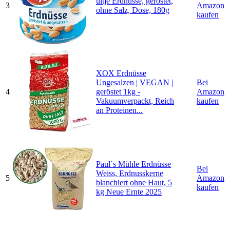
ültje Erdnüsse, geröstet,
3
Amazon
ohne Salz, Dose, 180g
kaufen
XOX Erdnüsse
Ungesalzen | VEGAN |
Bei
4
geröstet 1kg -
Amazon
Vakuumverpackt, Reich
kaufen
an Proteinen...
Paul´s Mühle Erdnüsse
Bei
Weiss, Erdnusskerne
5
Amazon
blanchiert ohne Haut, 5
kaufen
kg Neue Ernte 2025