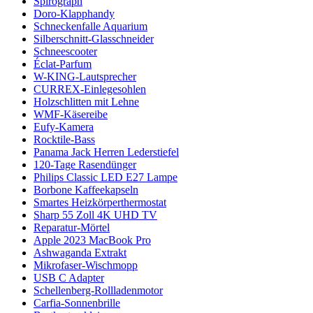
Spirograph
Doro-Klapphandy
Schneckenfalle Aquarium
Silberschnitt-Glasschneider
Schneescooter
Éclat-Parfum
W-KING-Lautsprecher
CURREX-Einlegesohlen
Holzschlitten mit Lehne
WMF-Käsereibe
Eufy-Kamera
Rocktile-Bass
Panama Jack Herren Lederstiefel
120-Tage Rasendünger
Philips Classic LED E27 Lampe
Borbone Kaffeekapseln
Smartes Heizkörperthermostat
Sharp 55 Zoll 4K UHD TV
Reparatur-Mörtel
Apple 2023 MacBook Pro
Ashwaganda Extrakt
Mikrofaser-Wischmopp
USB C Adapter
Schellenberg-Rollladenmotor
Carfia-Sonnenbrille