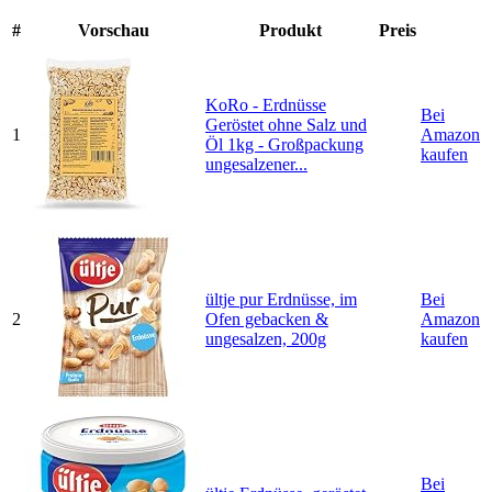
#
Vorschau
Produkt
Preis
KoRo - Erdnüsse
Bei
Geröstet ohne Salz und
1
Amazon
Öl 1kg - Großpackung
kaufen
ungesalzener...
ültje pur Erdnüsse, im
Bei
2
Ofen gebacken &
Amazon
ungesalzen, 200g
kaufen
Bei