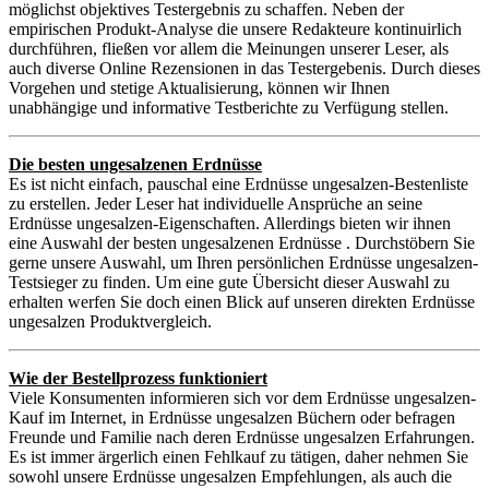
möglichst objektives Testergebnis zu schaffen. Neben der
empirischen Produkt-Analyse die unsere Redakteure kontinuirlich
durchführen, fließen vor allem die Meinungen unserer Leser, als
auch diverse Online Rezensionen in das Testergebenis. Durch dieses
Vorgehen und stetige Aktualisierung, können wir Ihnen
unabhängige und informative Testberichte zu Verfügung stellen.
Die besten ungesalzenen Erdnüsse
Es ist nicht einfach, pauschal eine Erdnüsse ungesalzen-Bestenliste
zu erstellen. Jeder Leser hat individuelle Ansprüche an seine
Erdnüsse ungesalzen-Eigenschaften. Allerdings bieten wir ihnen
eine Auswahl der besten ungesalzenen Erdnüsse . Durchstöbern Sie
gerne unsere Auswahl, um Ihren persönlichen Erdnüsse ungesalzen-
Testsieger zu finden. Um eine gute Übersicht dieser Auswahl zu
erhalten werfen Sie doch einen Blick auf unseren direkten Erdnüsse
ungesalzen Produktvergleich.
Wie der Bestellprozess funktioniert
Viele Konsumenten informieren sich vor dem Erdnüsse ungesalzen-
Kauf im Internet, in Erdnüsse ungesalzen Büchern oder befragen
Freunde und Familie nach deren Erdnüsse ungesalzen Erfahrungen.
Es ist immer ärgerlich einen Fehlkauf zu tätigen, daher nehmen Sie
sowohl unsere Erdnüsse ungesalzen Empfehlungen, als auch die