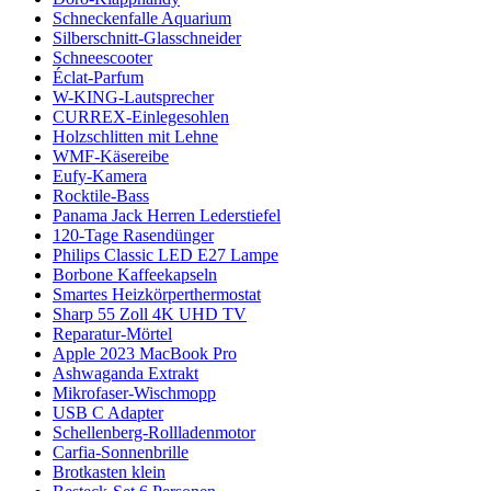
Schneckenfalle Aquarium
Silberschnitt-Glasschneider
Schneescooter
Éclat-Parfum
W-KING-Lautsprecher
CURREX-Einlegesohlen
Holzschlitten mit Lehne
WMF-Käsereibe
Eufy-Kamera
Rocktile-Bass
Panama Jack Herren Lederstiefel
120-Tage Rasendünger
Philips Classic LED E27 Lampe
Borbone Kaffeekapseln
Smartes Heizkörperthermostat
Sharp 55 Zoll 4K UHD TV
Reparatur-Mörtel
Apple 2023 MacBook Pro
Ashwaganda Extrakt
Mikrofaser-Wischmopp
USB C Adapter
Schellenberg-Rollladenmotor
Carfia-Sonnenbrille
Brotkasten klein