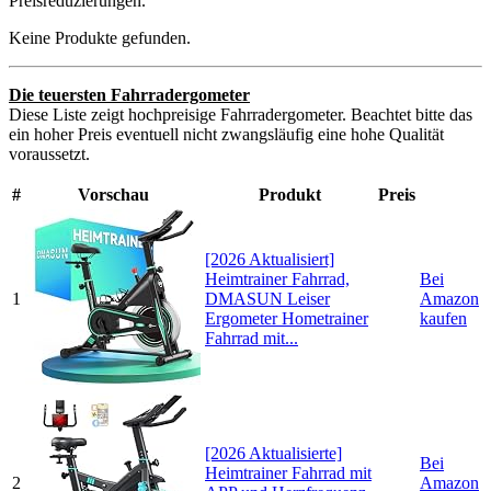
Preisreduzierungen.
Keine Produkte gefunden.
Die teuersten Fahrradergometer
Diese Liste zeigt hochpreisige Fahrradergometer. Beachtet bitte das
ein hoher Preis eventuell nicht zwangsläufig eine hohe Qualität
voraussetzt.
#
Vorschau
Produkt
Preis
[2026 Aktualisiert]
Heimtrainer Fahrrad,
Bei
1
DMASUN Leiser
Amazon
Ergometer Hometrainer
kaufen
Fahrrad mit...
[2026 Aktualisierte]
Bei
Heimtrainer Fahrrad mit
2
Amazon