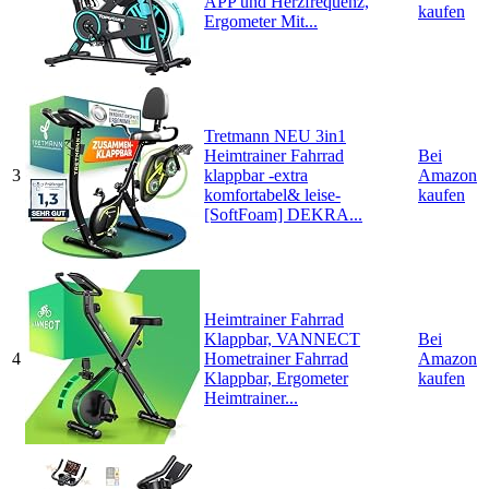
APP und Herzfrequenz,
kaufen
Ergometer Mit...
Tretmann NEU 3in1
Heimtrainer Fahrrad
Bei
3
klappbar -extra
Amazon
komfortabel& leise-
kaufen
[SoftFoam] DEKRA...
Heimtrainer Fahrrad
Klappbar, VANNECT
Bei
4
Hometrainer Fahrrad
Amazon
Klappbar, Ergometer
kaufen
Heimtrainer...