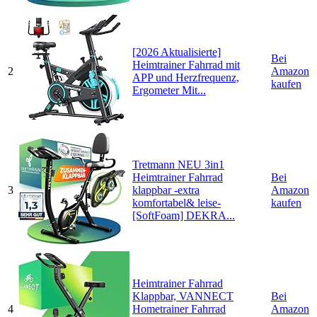
[2026 Aktualisierte]
Bei
Heimtrainer Fahrrad mit
2
Amazon
APP und Herzfrequenz,
kaufen
Ergometer Mit...
Tretmann NEU 3in1
Heimtrainer Fahrrad
Bei
3
klappbar -extra
Amazon
komfortabel& leise-
kaufen
[SoftFoam] DEKRA...
Heimtrainer Fahrrad
Klappbar, VANNECT
Bei
4
Hometrainer Fahrrad
Amazon