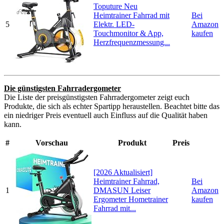
Toputure Neu
Heimtrainer Fahrrad mit
Bei
5
Elektr. LED-
Amazon
Touchmonitor & App,
kaufen
Herzfrequenzmessung...
Die günstigsten Fahrradergometer
Die Liste der preisgünstigsten Fahrradergometer zeigt euch
Produkte, die sich als echter Spartipp heraustellen. Beachtet bitte das
ein niedriger Preis eventuell auch Einfluss auf die Qualität haben
kann.
#
Vorschau
Produkt
Preis
[2026 Aktualisiert]
Heimtrainer Fahrrad,
Bei
1
DMASUN Leiser
Amazon
Ergometer Hometrainer
kaufen
Fahrrad mit...