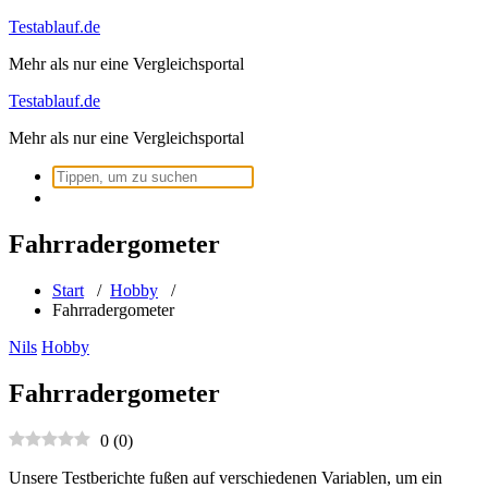
Zum
Testablauf.de
Inhalt
Mehr als nur eine Vergleichsportal
springen
Testablauf.de
Mehr als nur eine Vergleichsportal
Suchen
nach:
Fahrradergometer
Start
/
Hobby
/
Fahrradergometer
Nils
Hobby
Fahrradergometer
0
(
0
)
Unsere Testberichte fußen auf verschiedenen Variablen, um ein