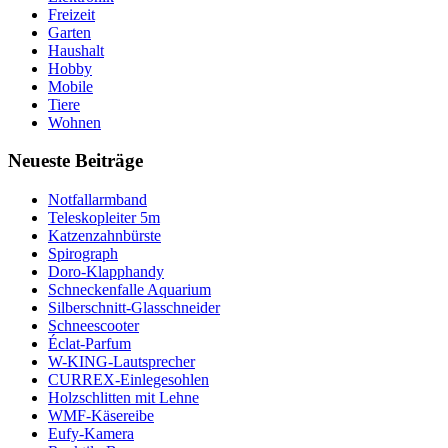
Freizeit
Garten
Haushalt
Hobby
Mobile
Tiere
Wohnen
Neueste Beiträge
Notfallarmband
Teleskopleiter 5m
Katzenzahnbürste
Spirograph
Doro-Klapphandy
Schneckenfalle Aquarium
Silberschnitt-Glasschneider
Schneescooter
Éclat-Parfum
W-KING-Lautsprecher
CURREX-Einlegesohlen
Holzschlitten mit Lehne
WMF-Käsereibe
Eufy-Kamera