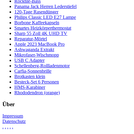
Rocktile-Bass
Panama Jack Herren Lederstiefel
120-Tage Rasendünger
Philips Classic LED E27 Lampe
Borbone Kaffeekapseln
Smartes Heizkörperthermostat
Sharp 55 Zoll 4K UHD TV
Reparatur-Mörtel
Apple 2023 MacBook Pro
Ashwaganda Extrakt
Mikrofaser-Wischmopp
USB C Adapter
Schellenberg-Rollladenmotor
Carfia-Sonnenbrille
Brotkasten klein
Besteck-Set 6 Personen
HMS-Karabiner
Rhododendron (orange)
Über
Impressum
Datenschutz
.
.
.
.
.