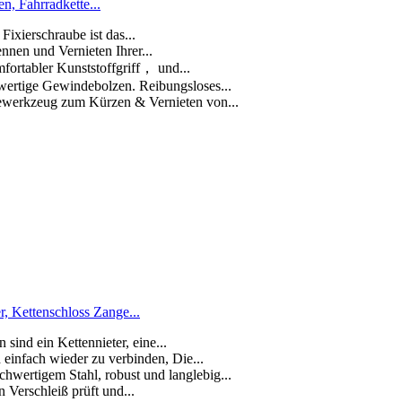
n, Fahrradkette...
Fixierschraube ist das...
nnen und Vernieten Ihrer...
fortabler Kunststoffgriff， und...
hwertige Gewindebolzen. Reibungsloses...
agewerkzeug zum Kürzen & Vernieten von...
, Kettenschloss Zange...
 sind ein Kettennieter, eine...
d einfach wieder zu verbinden, Die...
hwertigem Stahl, robust und langlebig...
 Verschleiß prüft und...