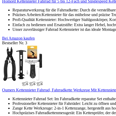
Homord Kettennieter Fahrrad für 5 bis 12-Fach und Singlespeed Kette
Reparaturwerkzeug für die Fahrradkette: Durch die verstellbare 
Präzises Arbeiten:Kettennieter für das mühelose und präzise Tre
Profi-Qualität Kettennieter: Hochwertiger Stahlgusskörper, Kom
Einfach zu bedienen und Ersatzstifte: Extra langer Hebel, hoc
Unser zuverlässiger Fahrrad Kettennieter ist das ideale Mont
Bei Amazon kaufen
Bestseller Nr. 3
Oumers Kettennieter Fahrrad, Fahrradkette Werkzeug Mit Kettennieter
Kettennieter Fahrrad Set: Im Fahrradkette reparatur Set enthalten
Professioneller Kettennieter für Fahrräder: Leicht zu öffnen un
Zange Kette Werkzeuge: 2-in-1 Kettenzange, hergestellt aus hoc
Hochpräzises Fahrradkettenmessgerät: Ein Kettenprüfer, der den