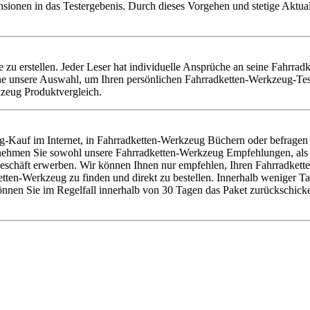
nsionen in das Testergebenis. Durch dieses Vorgehen und stetige Aktu
e zu erstellen. Jeder Leser hat individuelle Ansprüche an seine Fahrra
 unsere Auswahl, um Ihren persönlichen Fahrradketten-Werkzeug-Tests
kzeug Produktvergleich.
g-Kauf im Internet, in Fahrradketten-Werkzeug Büchern oder befragen
er nehmen Sie sowohl unsere Fahrradketten-Werkzeug Empfehlungen, als
schäft erwerben. Wir können Ihnen nur empfehlen, Ihren Fahrradketten
en-Werkzeug zu finden und direkt zu bestellen. Innerhalb weniger Tage 
nen Sie im Regelfall innerhalb von 30 Tagen das Paket zurückschicke