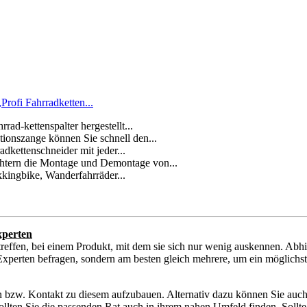
rofi Fahrradketten...
rad-kettenspalter hergestellt...
ionszange können Sie schnell den...
dkettenschneider mit jeder...
chtern die Montage und Demontage von...
kingbike, Wanderfahrräder...
xperten
reffen, bei einem Produkt, mit dem sie sich nur wenig auskennen. Abh
xperten befragen, sondern am besten gleich mehrere, um ein möglichst o
en bzw. Kontakt zu diesem aufzubauen. Alternativ dazu können Sie auch
sollten Sie die passenden Rat auch in ihrem nahen Umfeld finden. Sollt