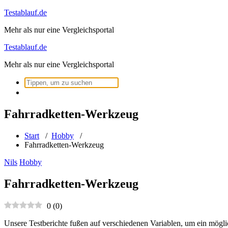
Zum
Testablauf.de
Inhalt
Mehr als nur eine Vergleichsportal
springen
Testablauf.de
Mehr als nur eine Vergleichsportal
Suchen
nach:
Fahrradketten-Werkzeug
Start
/
Hobby
/
Fahrradketten-Werkzeug
Nils
Hobby
Fahrradketten-Werkzeug
0
(
0
)
Unsere Testberichte fußen auf verschiedenen Variablen, um ein mögli