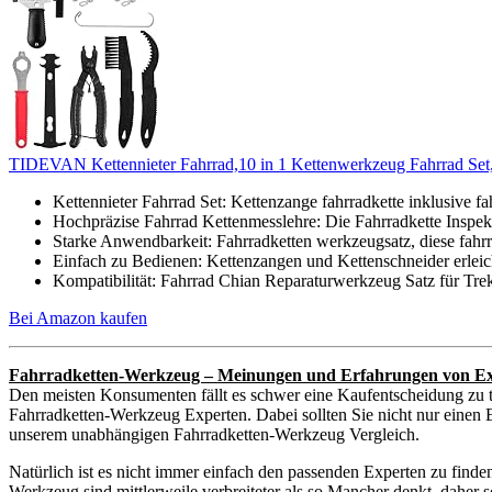
TIDEVAN Kettennieter Fahrrad,10 in 1 Kettenwerkzeug Fahrrad Set,P
Kettennieter Fahrrad Set: Kettenzange fahrradkette inklusive fahr
Hochpräzise Fahrrad Kettenmesslehre: Die Fahrradkette Inspekt
Starke Anwendbarkeit: Fahrradketten werkzeugsatz, diese fahrra
Einfach zu Bedienen: Kettenzangen und Kettenschneider erlei
Kompatibilität: Fahrrad Chian Reparaturwerkzeug Satz für Trek
Bei Amazon kaufen
Fahrradketten-Werkzeug – Meinungen und Erfahrungen von E
Den meisten Konsumenten fällt es schwer eine Kaufentscheidung zu t
Fahrradketten-Werkzeug Experten. Dabei sollten Sie nicht nur einen E
unserem unabhängigen Fahrradketten-Werkzeug Vergleich.
Natürlich ist es nicht immer einfach den passenden Experten zu find
Werkzeug sind mittlerweile verbreiteter als so Mancher denkt, daher 