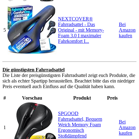
NEXTCOVER®
Fahrradsattel - Das
Bei
5
Original - mit Memory-
Amazon
Foam 3.0 I maximaler
kaufen
Fahrkomfort I...
Die günstigsten Fahrradsattel
Die Liste der preisgünstigsten Fahrradsattel zeigt euch Produkte, die
sich als echter Spartipp heraustellen. Beachtet bitte das ein niedriger
Preis eventuell auch Einfluss auf die Qualität haben kann.
#
Vorschau
Produkt
Preis
SPGOOD
Fahrradsattel, Bequem
Bei
Weich Memory Foam
1
Amazon
Ergonomisch
kaufen
Stoßdämpfend