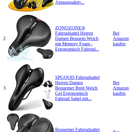
Atmungsaktiv...
ZONOZONE®
Fahrradsattel Herren
Bei
2
Damen Bequem Weich
Amazon
mit Memory Foam -
kaufen
Ergonomisch Fahrrad...
SPGOOD Fahrradsattel
Herren Damen
Bei
3
Bequemer Breit Weich
Amazon
Gel Ergonomisch
kaufen
Fahrrad Sattel mit...
Bequemer Fahrradsattel,