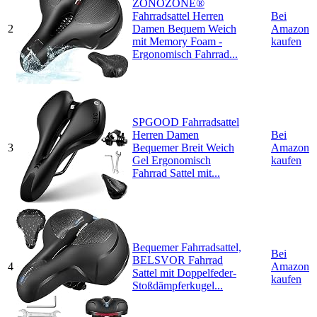
ZONOZONE®
Fahrradsattel Herren
Bei
2
Damen Bequem Weich
Amazon
mit Memory Foam -
kaufen
Ergonomisch Fahrrad...
SPGOOD Fahrradsattel
Herren Damen
Bei
3
Bequemer Breit Weich
Amazon
Gel Ergonomisch
kaufen
Fahrrad Sattel mit...
Bequemer Fahrradsattel,
Bei
BELSVOR Fahrrad
4
Amazon
Sattel mit Doppelfeder-
kaufen
Stoßdämpferkugel...