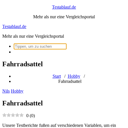
Zum
Testablauf.de
Inhalt
Mehr als nur eine Vergleichsportal
springen
Testablauf.de
Mehr als nur eine Vergleichsportal
Suchen
nach:
Fahrradsattel
Start
/
Hobby
/
Fahrradsattel
Nils
Hobby
Fahrradsattel
0
(
0
)
Unsere Testberichte fußen auf verschiedenen Variablen, um ein