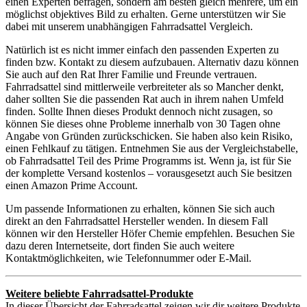
einen Experten befragen, sondern am besten gleich mehrere, um ein
möglichst objektives Bild zu erhalten. Gerne unterstützen wir Sie
dabei mit unserem unabhängigen Fahrradsattel Vergleich.
Natürlich ist es nicht immer einfach den passenden Experten zu
finden bzw. Kontakt zu diesem aufzubauen. Alternativ dazu können
Sie auch auf den Rat Ihrer Familie und Freunde vertrauen.
Fahrradsattel sind mittlerweile verbreiteter als so Mancher denkt,
daher sollten Sie die passenden Rat auch in ihrem nahen Umfeld
finden. Sollte Ihnen dieses Produkt dennoch nicht zusagen, so
können Sie dieses ohne Probleme innerhalb von 30 Tagen ohne
Angabe von Gründen zurückschicken. Sie haben also kein Risiko,
einen Fehlkauf zu tätigen. Entnehmen Sie aus der Vergleichstabelle,
ob Fahrradsattel Teil des Prime Programms ist. Wenn ja, ist für Sie
der komplette Versand kostenlos – vorausgesetzt auch Sie besitzen
einen Amazon Prime Account.
Um passende Informationen zu erhalten, können Sie sich auch
direkt an den Fahrradsattel Hersteller wenden. In diesem Fall
können wir den Hersteller Höfer Chemie empfehlen. Besuchen Sie
dazu deren Internetseite, dort finden Sie auch weitere
Kontaktmöglichkeiten, wie Telefonnummer oder E-Mail.
Weitere beliebte Fahrradsattel-Produkte
In dieser Übersicht der Fahrradsattel zeigen wir dir weitere Produkte