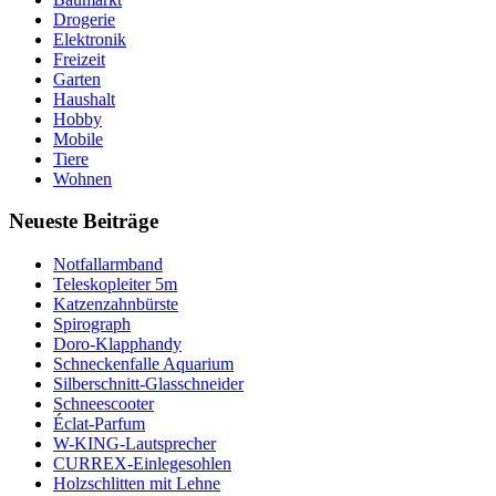
Drogerie
Elektronik
Freizeit
Garten
Haushalt
Hobby
Mobile
Tiere
Wohnen
Neueste Beiträge
Notfallarmband
Teleskopleiter 5m
Katzenzahnbürste
Spirograph
Doro-Klapphandy
Schneckenfalle Aquarium
Silberschnitt-Glasschneider
Schneescooter
Éclat-Parfum
W-KING-Lautsprecher
CURREX-Einlegesohlen
Holzschlitten mit Lehne