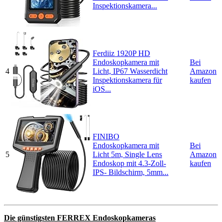
Inspektionskamera...
Ferdiiz 1920P HD
Endoskopkamera mit
Bei
4
Licht, IP67 Wasserdicht
Amazon
Inspektionskamera für
kaufen
iOS...
FINIBO
Endoskopkamera mit
Bei
5
Licht 5m, Single Lens
Amazon
Endoskop mit 4.3-Zoll-
kaufen
IPS- Bildschirm, 5mm...
Die günstigsten FERREX Endoskopkameras