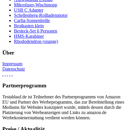
Mikrofaser-Wischmopp
USB C Adapter
Schellenberg-Rollladenmotor
Carfia-Sonnenbrille
Brotkasten klein
Besteck-Set 6 Personen
HMS-Karabiner
Rhododendron (orange)
Über
Impressum
Datenschutz
.
.
.
.
.
Partnerprogramm
Testablauf.de ist Teilnehmer des Partnerprogramms von Amazon
EU und Partner des Werbeprogramms, das zur Bereitstellung eines
Mediums für Websites konzipiert wurde, mittels dessen durch die
Platzierung von Werbeanzeigen und Links zu amazon.de
Werbekostenerstattung verdient werden können.
Preise / Aktualität