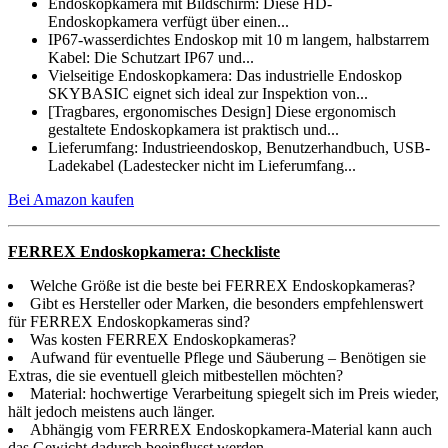
Endoskopkamera mit Bildschirm: Diese HD-
Endoskopkamera verfügt über einen...
IP67-wasserdichtes Endoskop mit 10 m langem, halbstarrem
Kabel: Die Schutzart IP67 und...
Vielseitige Endoskopkamera: Das industrielle Endoskop
SKYBASIC eignet sich ideal zur Inspektion von...
[Tragbares, ergonomisches Design] Diese ergonomisch
gestaltete Endoskopkamera ist praktisch und...
Lieferumfang: Industrieendoskop, Benutzerhandbuch, USB-
Ladekabel (Ladestecker nicht im Lieferumfang...
Bei Amazon kaufen
FERREX Endoskopkamera: Checkliste
Welche Größe ist die beste bei FERREX Endoskopkameras?
Gibt es Hersteller oder Marken, die besonders empfehlenswert
für FERREX Endoskopkameras sind?
Was kosten FERREX Endoskopkameras?
Aufwand für eventuelle Pflege und Säuberung – Benötigen sie
Extras, die sie eventuell gleich mitbestellen möchten?
Material: hochwertige Verarbeitung spiegelt sich im Preis wieder,
hält jedoch meistens auch länger.
Abhängig vom FERREX Endoskopkamera-Material kann auch
das Gewicht dadurch beeinflusst werden.