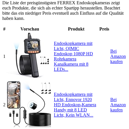
Die Liste der preisgünstigsten FERREX Endoskopkameras zeigt
euch Produkte, die sich als echter Spartipp heraustellen. Beachtet
bitte das ein niedriger Preis eventuell auch Einfluss auf die Qualität
haben kann.
#
Vorschau
Produkt
Preis
Endoskopkamera mit
Licht, QIMIC
Bei
Endoskop 1080P HD
1
Amazon
Rohrkamera
kaufen
Kanalkamera mit 8
LEDs...
Endoskopkamera mit
Licht, Ennovor 1920
Bei
2
HD Endoskop-Kamera
Amazon
Handy mit 8 LED
kaufen
Licht, Kein WLAN...