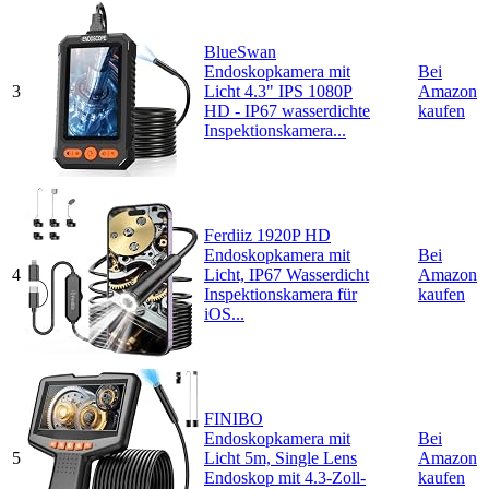
BlueSwan
Endoskopkamera mit
Bei
3
Licht 4.3" IPS 1080P
Amazon
HD - IP67 wasserdichte
kaufen
Inspektionskamera...
Ferdiiz 1920P HD
Endoskopkamera mit
Bei
4
Licht, IP67 Wasserdicht
Amazon
Inspektionskamera für
kaufen
iOS...
FINIBO
Endoskopkamera mit
Bei
5
Licht 5m, Single Lens
Amazon
Endoskop mit 4.3-Zoll-
kaufen