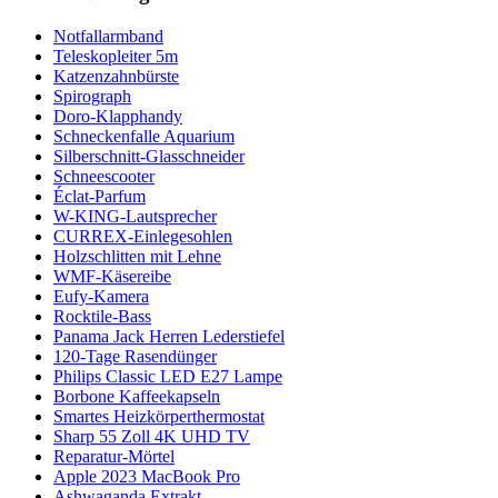
Notfallarmband
Teleskopleiter 5m
Katzenzahnbürste
Spirograph
Doro-Klapphandy
Schneckenfalle Aquarium
Silberschnitt-Glasschneider
Schneescooter
Éclat-Parfum
W-KING-Lautsprecher
CURREX-Einlegesohlen
Holzschlitten mit Lehne
WMF-Käsereibe
Eufy-Kamera
Rocktile-Bass
Panama Jack Herren Lederstiefel
120-Tage Rasendünger
Philips Classic LED E27 Lampe
Borbone Kaffeekapseln
Smartes Heizkörperthermostat
Sharp 55 Zoll 4K UHD TV
Reparatur-Mörtel
Apple 2023 MacBook Pro
Ashwaganda Extrakt