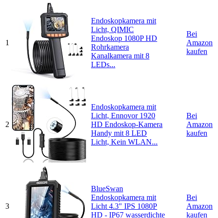
Endoskopkamera mit
Licht, QIMIC
Bei
Endoskop 1080P HD
1
Amazon
Rohrkamera
kaufen
Kanalkamera mit 8
LEDs...
Endoskopkamera mit
Licht, Ennovor 1920
Bei
2
HD Endoskop-Kamera
Amazon
Handy mit 8 LED
kaufen
Licht, Kein WLAN...
BlueSwan
Endoskopkamera mit
Bei
3
Licht 4.3" IPS 1080P
Amazon
HD - IP67 wasserdichte
kaufen