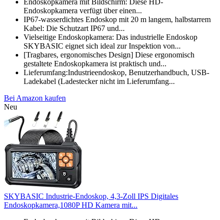
Endoskopkamera mit Bildschirm: Diese HD-
Endoskopkamera verfügt über einen...
IP67-wasserdichtes Endoskop mit 20 m langem, halbstarrem
Kabel: Die Schutzart IP67 und...
Vielseitige Endoskopkamera: Das industrielle Endoskop
SKYBASIC eignet sich ideal zur Inspektion von...
[Tragbares, ergonomisches Design] Diese ergonomisch
gestaltete Endoskopkamera ist praktisch und...
Lieferumfang:Industrieendoskop, Benutzerhandbuch, USB-
Ladekabel (Ladestecker nicht im Lieferumfang...
Bei Amazon kaufen
Neu
SKYBASIC Industrie-Endoskop, 4,3-Zoll IPS Digitales
Endoskopkamera,1080P HD Kamera mit...