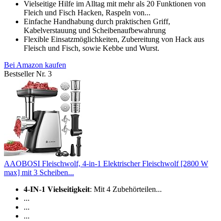
Vielseitige Hilfe im Alltag mit mehr als 20 Funktionen von
Fleich und Fisch Hacken, Raspeln von...
Einfache Handhabung durch praktischen Griff,
Kabelverstauung und Scheibenaufbewahrung
Flexible Einsatzmöglichkeiten, Zubereitung von Hack aus
Fleisch und Fisch, sowie Kebbe und Wurst.
Bei Amazon kaufen
Bestseller Nr. 3
AAOBOSI Fleischwolf, 4-in-1 Elektrischer Fleischwolf [2800 W
max] mit 3 Scheiben...
𝟒-𝐈𝐍-𝟏 𝐕𝐢𝐞𝐥𝐬𝐞𝐢𝐭𝐢𝐠𝐤𝐞𝐢𝐭: Mit 4 Zubehörteilen...
...
...
...