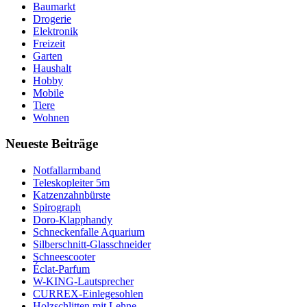
Baumarkt
Drogerie
Elektronik
Freizeit
Garten
Haushalt
Hobby
Mobile
Tiere
Wohnen
Neueste Beiträge
Notfallarmband
Teleskopleiter 5m
Katzenzahnbürste
Spirograph
Doro-Klapphandy
Schneckenfalle Aquarium
Silberschnitt-Glasschneider
Schneescooter
Éclat-Parfum
W-KING-Lautsprecher
CURREX-Einlegesohlen
Holzschlitten mit Lehne