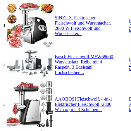
SINZUX Elektrischer
Fleischwolf und Wurstmacher,
1
2800 W Fleischwolf und
Wurststecker...
Bosch Fleischwolf MFW68660,
Wurstausfatz, Reibe mit 4
2
Raspeln, 3 Edelstahl
Lochscheiben...
AAOBOSI Fleischwolf, 4-in-1
3
Elektrischer Fleischwolf [2800
W max] mit 3 Scheiben...