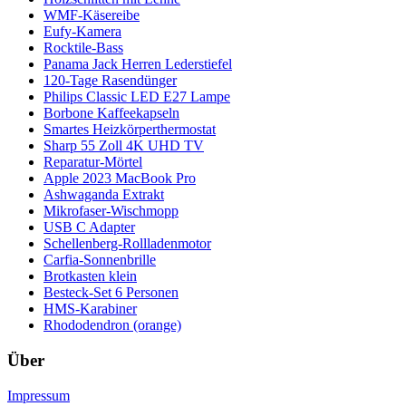
WMF-Käsereibe
Eufy-Kamera
Rocktile-Bass
Panama Jack Herren Lederstiefel
120-Tage Rasendünger
Philips Classic LED E27 Lampe
Borbone Kaffeekapseln
Smartes Heizkörperthermostat
Sharp 55 Zoll 4K UHD TV
Reparatur-Mörtel
Apple 2023 MacBook Pro
Ashwaganda Extrakt
Mikrofaser-Wischmopp
USB C Adapter
Schellenberg-Rollladenmotor
Carfia-Sonnenbrille
Brotkasten klein
Besteck-Set 6 Personen
HMS-Karabiner
Rhododendron (orange)
Über
Impressum