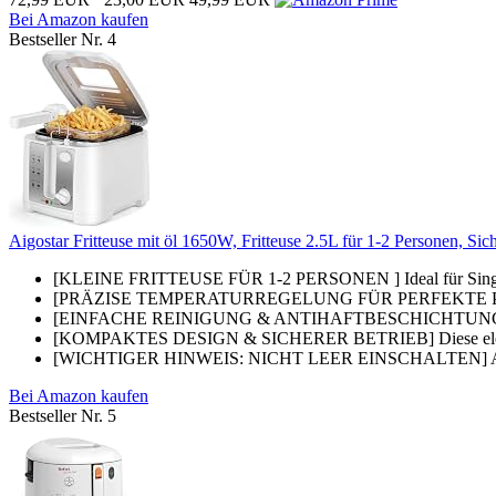
Bei Amazon kaufen
Bestseller Nr. 4
Aigostar Fritteuse mit öl 1650W, Fritteuse 2.5L für 1-2 Personen, Sicht
[KLEINE FRITTEUSE FÜR 1-2 PERSONEN ] Ideal für Single-H
[PRÄZISE TEMPERATURREGELUNG FÜR PERFEKTE POMMES] 
[EINFACHE REINIGUNG & ANTIHAFTBESCHICHTUNG] Unsere Öl
[KOMPAKTES DESIGN & SICHERER BETRIEB] Diese elegante F
[WICHTIGER HINWEIS: NICHT LEER EINSCHALTEN] ACHTUN
Bei Amazon kaufen
Bestseller Nr. 5