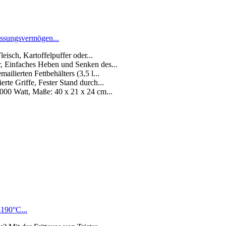
Fassungsvermögen...
eisch, Kartoffelpuffer oder...
, Einfaches Heben und Senken des...
ilierten Fettbehälters (3,5 l...
rte Griffe, Fester Stand durch...
 2000 Watt, Maße: 40 x 21 x 24 cm...
-190°C...