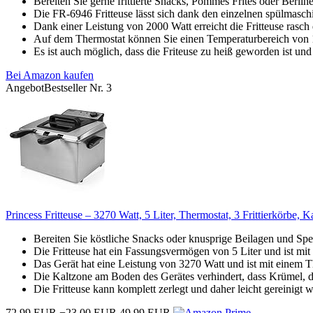
Bereiten Sie gerne frittierte Snacks, Pommes Frites oder Berliner
Die FR-6946 Fritteuse lässt sich dank den einzelnen spülmaschin
Dank einer Leistung von 2000 Watt erreicht die Fritteuse rasc
Auf dem Thermostat können Sie einen Temperaturbereich von 1
Es ist auch möglich, dass die Friteuse zu heiß geworden ist und
Bei Amazon kaufen
Angebot
Bestseller Nr. 3
Princess Fritteuse – 3270 Watt, 5 Liter, Thermostat, 3 Frittierkörbe, Ka
Bereiten Sie köstliche Snacks oder knusprige Beilagen und Spei
Die Fritteuse hat ein Fassungsvermögen von 5 Liter und ist mit
Das Gerät hat eine Leistung von 3270 Watt und ist mit einem Th
Die Kaltzone am Boden des Gerätes verhindert, dass Krümel, di
Die Fritteuse kann komplett zerlegt und daher leicht gereinigt w
72,99 EUR
−23,00 EUR
49,99 EUR