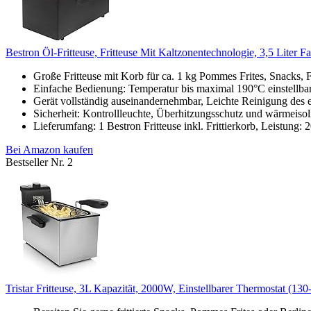
Bestron Öl-Fritteuse, Fritteuse Mit Kaltzonentechnologie, 3,5 Liter 
Große Fritteuse mit Korb für ca. 1 kg Pommes Frites, Snacks, Fl
Einfache Bedienung: Temperatur bis maximal 190°C einstellbar
Gerät vollständig auseinandernehmbar, Leichte Reinigung des ema
Sicherheit: Kontrollleuchte, Überhitzungsschutz und wärmeisolie
Lieferumfang: 1 Bestron Fritteuse inkl. Frittierkorb, Leistung:
Bei Amazon kaufen
Bestseller Nr. 2
Tristar Fritteuse, 3L Kapazität, 2000W, Einstellbarer Thermostat (130