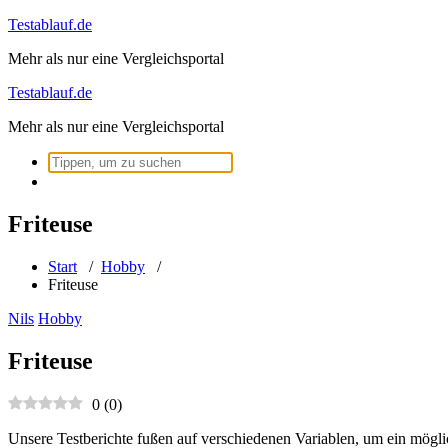
Zum
Testablauf.de
Inhalt
Mehr als nur eine Vergleichsportal
springen
Testablauf.de
Mehr als nur eine Vergleichsportal
Suchen
nach:
Friteuse
Start
/
Hobby
/
Friteuse
Nils
Hobby
Friteuse
0
(
0
)
Unsere Testberichte fußen auf verschiedenen Variablen, um ein mögli