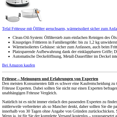
Tefal Fritteuse mit Ölfilter geruchsarm, wärmeisoliert sicher zum Anf
Clean-Oil-System: Ölfiltersieb zum einfachen Reinigen des Öls na
Knuspriges Frittieren in Familiengröße: bis zu 1,2 kg unwiderste
Wärmeisoliertes Gehäuse: sicher zum Anfassen, auch beim Fritt
Platzsparende Aufbewahrung dank der einklappbaren Griffe; Deck
Automatische Deckelöffnung, Metall-Dauerfilter im Deckel integr
Bei Amazon kaufen
Friteuse – Meinungen und Erfahrungen von Experten
Den meisten Konsumenten fällt es schwer eine Kaufentscheidung zu t
Friteuse Experten. Dabei sollten Sie nicht nur einen Experten befrage
unabhängigen Friteuse Vergleich.
Natürlich ist es nicht immer einfach den passenden Experten zu finde
mittlerweile verbreiteter als so Mancher denkt, daher sollten Sie di
innerhalb von 30 Tagen ohne Angabe von Gründen zurückschicken. Sie 
Wenn ja, ist für Sie der komplette Versand kostenlos – vorausgesetz