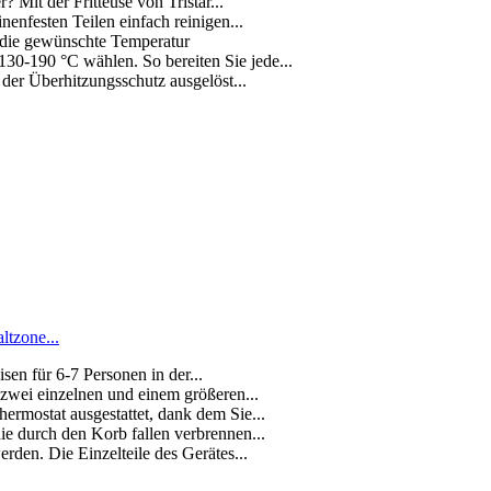
? Mit der Fritteuse von Tristar...
enfesten Teilen einfach reinigen...
h die gewünschte Temperatur
30-190 °C wählen. So bereiten Sie jede...
 der Überhitzungsschutz ausgelöst...
ltzone...
sen für 6-7 Personen in der...
 zwei einzelnen und einem größeren...
ermostat ausgestattet, dank dem Sie...
e durch den Korb fallen verbrennen...
erden. Die Einzelteile des Gerätes...