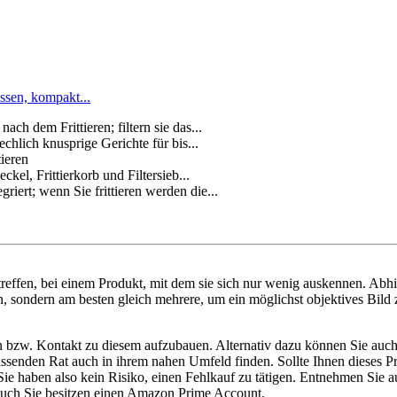
assen, kompakt...
ch dem Frittieren; filtern sie das...
chlich knusprige Gerichte für bis...
ieren
el, Frittierkorb und Filtersieb...
iert; wenn Sie frittieren werden die...
reffen, bei einem Produkt, mit dem sie sich nur wenig auskennen. Abh
n, sondern am besten gleich mehrere, um ein möglichst objektives Bild 
n bzw. Kontakt zu diesem aufzubauen. Alternativ dazu können Sie auch 
e passenden Rat auch in ihrem nahen Umfeld finden. Sollte Ihnen dieses
haben also kein Risiko, einen Fehlkauf zu tätigen. Entnehmen Sie aus 
t auch Sie besitzen einen Amazon Prime Account.